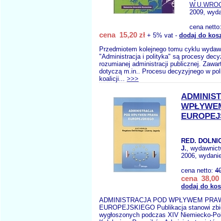
W.U.WRO
2009, wyda
cena netto
cena 15,20 zł
+ 5% vat -
dodaj do kos
Przedmiotem kolejnego tomu cyklu wydaw
"Administracja i polityka" są procesy dec
rozumianej administracji publicznej. Zawar
dotyczą m.in.. Procesu decyzyjnego w pol
koalicji...
>>>
ADMINIS
WPŁYWE
EUROPEJ
RED. DOLNIC
J.
, wydawnic
2006, wydanie
cena netto:
4
cena 38,00 
dodaj do ko
ADMINISTRACJA POD WPŁYWEM PRA
EUROPEJSKIEGO Publikacja stanowi zbió
wygłoszonych podczas XIV Niemiecko-Po