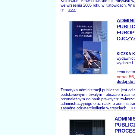
Kolokwium Prawników Administratywistów, 
we wrześniu 2005 roku w Katowicach. W 
gł...
>>>
ADMIN
PUBLI
EUROP
OJCZY
KICZKA K
wydawnic
wydanie I
cena nett
cena 56,
dodaj do
Tematyka administracji publicznej jest od 
podstawowym i trwałym - obszarem zainte
przynależnym do nauk prawnych: zwłaszc
administracyjnego oraz nauki o administr
zasadne odzwierciedlenie w treściach...
>
ADMINI
PUBLIC
PROCES