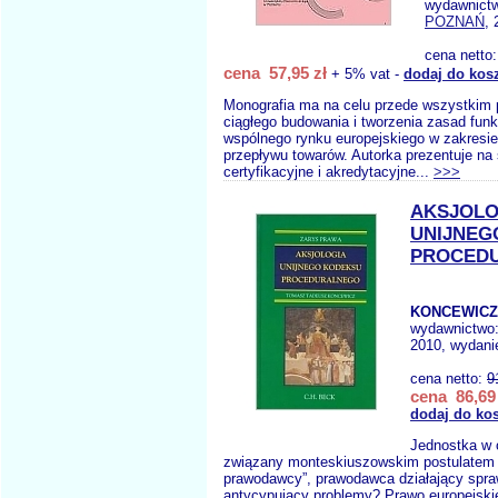
wydawnict
POZNAŃ
, 
cena netto
cena 57,95 zł
+ 5% vat -
dodaj do kos
Monografia ma na celu przede wszystkim 
ciągłego budowania i tworzenia zasad fun
wspólnego rynku europejskiego w zakresi
przepływu towarów. Autorka prezentuje na
certyfikacyjne i akredytacyjne...
>>>
AKSJOLO
UNIJNEG
PROCED
KONCEWICZ 
wydawnictwo
2010, wydanie
cena netto:
9
cena 86,69 
dodaj do ko
Jednostka w 
związany monteskiuszowskim postulatem 
prawodawcy”, prawodawca działający spra
antycypujący problemy? Prawo europejskie