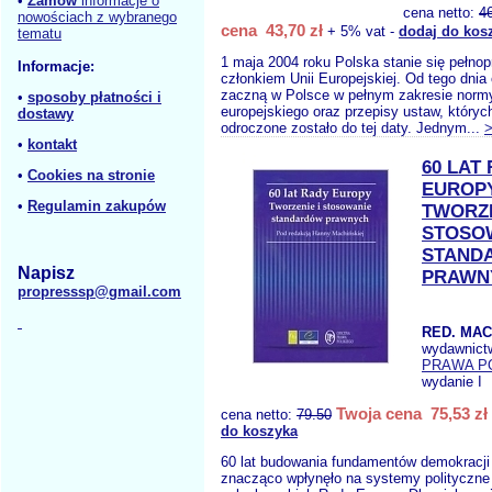
•
Zamów
informacje o
cena netto:
4
nowościach z wybranego
cena 43,70 zł
+ 5% vat -
dodaj do kos
tematu
1 maja 2004 roku Polska stanie się pełn
Informacje:
członkiem Unii Europejskiej. Od tego dni
zaczną w Polsce w pełnym zakresie norm
•
sposoby płatności i
europejskiego oraz przepisy ustaw, któryc
dostawy
odroczone zostało do tej daty. Jednym...
•
kontakt
60 LAT
•
Cookies na stronie
EUROP
•
Regulamin zakupów
TWORZE
STOSO
STAND
Napisz
PRAWN
propresssp@gmail.com
RED. MAC
wydawnict
PRAWA P
wydanie I
Twoja cena 75,53 zł
cena netto:
79.50
do koszyka
60 lat budowania fundamentów demokracji
znacząco wpłynęło na systemy polityczne