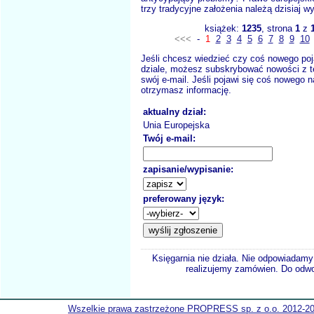
trzy tradycyjne założenia należą dzisiaj wy
książek:
1235
, strona
1
z
<<<
-
1
2
3
4
5
6
7
8
9
10
Jeśli chcesz wiedzieć czy coś nowego poj
dziale, możesz subskrybować nowości z t
swój e-mail. Jeśli pojawi się coś nowego n
otrzymasz informację.
aktualny dział:
Unia Europejska
Twój e-mail:
zapisanie/wypisanie:
preferowany język:
Księgarnia nie działa. Nie odpowiadamy 
realizujemy zamówien. Do odwol
Wszelkie prawa zastrzeżone PROPRESS sp. z o.o. 2012-2