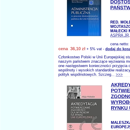
DOSTO
PAŃSTW
RED. MOŁ
WOJTASZC
MAŁECKI 
ASPRA JR
cena netto
cena 36,10 zł
+ 5% vat -
dodaj do kos
Członkostwo Polski w Unii Europejskiej st
naszym państwem znaczące wyzwania mo
one następstwem konieczności przyjęcia 
wspólnoty i wysokich standardów realizac
polityk wspólnotowych. Szczeg...
>>>
AKRED
POTWIE
ZGODNO
WYROB
RYNKU 
MALESZKA
EUROPEJ