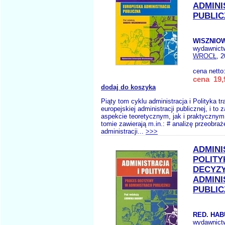
ADMINI
PUBLIC
WISZNIOW
wydawnict
WROCŁ
, 
cena netto
cena 19,
dodaj do koszyka
Piąty tom cyklu administracja i Polityka tr
europejskiej administracji publicznej, i to
aspekcie teoretycznym, jak i praktycznym
tomie zawierają m.in.: # analizę przeobraż
administracji...
>>>
ADMINI
POLITY
DECYZ
ADMINI
PUBLIC
RED. HAB
wydawnict