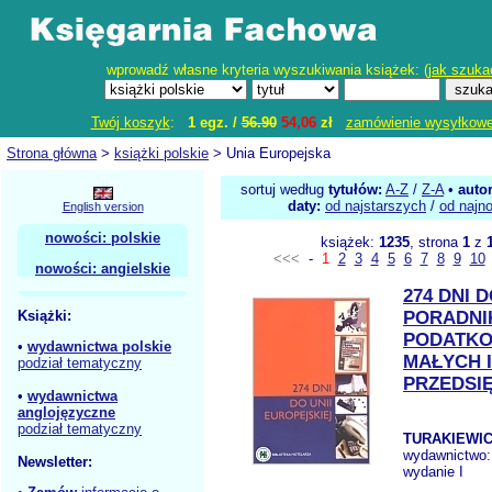
wprowadź własne kryteria wyszukiwania książek: (
jak szuka
Twój koszyk
:
1 egz. /
56.90
54,06
zł
zamówienie wysyłkow
Strona główna
>
książki polskie
> Unia Europejska
sortuj według
tytułów:
A-Z
/
Z-A
•
auto
daty:
od najstarszych
/
od najn
English version
nowości: polskie
książek:
1235
, strona
1
z
<<<
-
1
2
3
4
5
6
7
8
9
10
nowości: angielskie
274 DNI 
Książki:
PORADNI
PODATKO
•
wydawnictwa polskie
MAŁYCH 
podział tematyczny
PRZEDSI
•
wydawnictwa
anglojęzyczne
podział tematyczny
TURAKIEWIC
wydawnictwo
Newsletter:
wydanie I