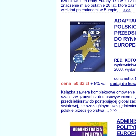
członkowskich Rady Europy. Dla wielu z n
znaczenie miało ostatnie 20 lat, które zaz
wielkimi przemianami w Europie,...
>>>
ADAPTA
POLSKI
PRZEDS
DO RYNK
EUROPE
RED. KOTO
wydawnictw
2008, wydan
cena netto:
cena 50,83 zł
+ 5% vat -
dodaj do kos
Książka zawiera kompleksowe omówienie w
szans związanych z dostosowywaniem się
przedsiębiorstw do postępującej globalizac
światowej, ze szczególnym uwzględnieniem
polskie przedsiębiorstwa ...
>>>
ADMINI
POLITY
EUROP