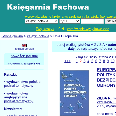
wprowadź własne kryteria wyszukiwania książek: (
jak szuka
Twój koszyk
: 0 zł
zamówienie wysyłkowe >>>
Strona główna
>
książki polskie
> Unia Europejska
sortuj według
tytułów:
A-Z
/
Z-A
•
auto
daty:
od najstarszych
/
od najn
English version
nowości: polskie
książek:
1235
, strona
2
z
<<<
-
1
2
3
4
5
6
7
8
9
10
nowości: angielskie
EUROPE
Książki:
POLITYK
BEZPIEC
•
wydawnictwa polskie
OBRONY
podział tematyczny
•
wydawnictwa
anglojęzyczne
ZIĘBA R.
, 
podział tematyczny
WYDAWNIC
2005, wydani
Newsletter:
cena netto: