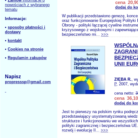
•
Zamów
informacje o
cena 20,90
nowościach z wybranego
dodaj do k
tematu
W publikacji przedstawiono genezę, koncep
Informacje:
oraz funkcjonowanie Europejskiej Polityki
Obrony - polityki łączącej cywilne instrum
•
sposoby płatności i
kryzysowego z wojskowymi i zapewniające
dostawy
bezpieczeństwo mi...
>>>
•
kontakt
WSPÓLNA
•
Cookies na stronie
ZAGRANI
BEZPIEC
•
Regulamin zakupów
UNII EU
Napisz
ZIĘBA R.
, w
propresssp@gmail.com
P
, 2007, wyda
cena netto:
3
cena 36,10
dodaj do ko
Jest to pierwszy na polskim rynku podręc
przedstawiający usystematyzowaną wiedz
strukturze i funkcjonowaniu we wszystkich
polityki zagranicznej i bezpieczeństwa UE
rozwój i ewolucję II...
>>>