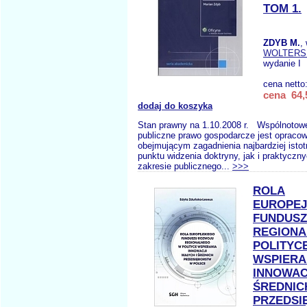
TOM 1.
ZDYB M.
,
WOLTERS
wydanie I
cena netto
cena 64,
dodaj do koszyka
Stan prawny na 1.10.2008 r. Wspólnotowe
publiczne prawo gospodarcze jest opraco
obejmującym zagadnienia najbardziej isto
punktu widzenia doktryny, jak i praktyczn
zakresie publicznego...
>>>
ROLA
EUROPEJ
FUNDUS
REGIONA
POLITYC
WSPIERA
INNOWAC
ŚREDNIC
PRZEDSI