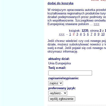
dodaj do koszyka
W niniejszym opracowaniu autorka przeds
kształtowania regionalnych produktów tur
działań podejmowanych przez podmioty od
ich współtworzenie. Szczegółowo omówiła
Europejskiej stawiane polskim ...
>>>
książek:
1235
, strona
2
z
<<<
-
1
2
3
4
5
6
7
8
9
10
Jeśli chcesz wiedzieć czy coś nowego poj
dziale, możesz subskrybować nowości z t
swój e-mail. Jeśli pojawi się coś nowego n
otrzymasz informację.
aktualny dział:
Unia Europejska
Twój e-mail:
zapisanie/wypisanie:
preferowany język: