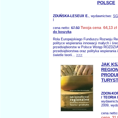
POLSCE
ZDUŃSKA-LESEUX E.
, wydawnictwo:
SG
I
Twoja cena 64,13 zł
cena netto:
67.50
do koszyka
Rola Europejskiego Funduszu Rozwoju Re
polityce wspierania innowacji małych i śre
przedsiębiorstw w Polsce Wstęp ROZDZIAŁ
przedsiębiorstwa oraz polityka wspierania 
świetle teorii...
>>>
JAK K
REGIO
PRODU
TURYST
ZDON-KO
/ TEORIA
wydawnict
2009, wyda
cena netto
cena 31,