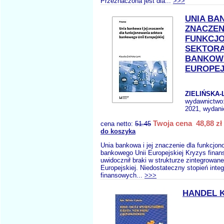
Przeznaczona jest dla...
>>>
UNIA BA
ZNACZEN
FUNKCJ
SEKTOR
BANKOWE
EUROPEJ
ZIELIŃSKA-
wydawnictwo
2021, wydani
Twoja cena 48,88 zł
cena netto:
51.45
do koszyka
Unia bankowa i jej znaczenie dla funkcjon
bankowego Unii Europejskiej Kryzys finan
uwidocznił braki w strukturze zintegrowane
Europejskiej. Niedostateczny stopień integ
finansowych...
>>>
HANDEL 