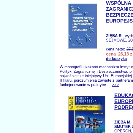
WSPÓLNA 
ZAGRANICZ
BEZPIECZE
EUROPEJS
ZIĘBA R.
, wyd
SEJMOWE
, 20
cena netto:
27.
cena 26,13 z
do koszyka
W monografii ukazano mechanizm instytuc
Polityki Zagranicznej i Bezpieczeństwa, p
najważniejsze inicjatywy Unii Europejskie
II filaru, porozumienia zawarte z partnerami
funkcjonowanie w praktyce....
>>>
EDUKA
EUROP
PODRĘ
ZIĘBA M.
SMUTEK 
OPERON
,