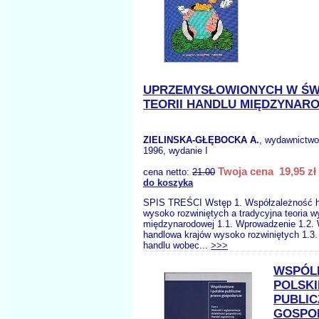
UPRZEMYSŁOWIONYCH W ŚW
TEORII HANDLU MIĘDZYNAR
ZIELINSKA-GŁĘBOCKA A.
, wydawnictw
1996, wydanie I
Twoja cena 19,95 zł
cena netto:
21.00
do koszyka
SPIS TREŚCI Wstęp 1. Współzależność 
wysoko rozwiniętych a tradycyjna teoria 
międzynarodowej 1.1. Wprowadzenie 1.2.
handlowa krajów wysoko rozwiniętych 1.3. 
handlu wobec...
>>>
WSPÓL
POLSKI
PUBLI
GOSPO