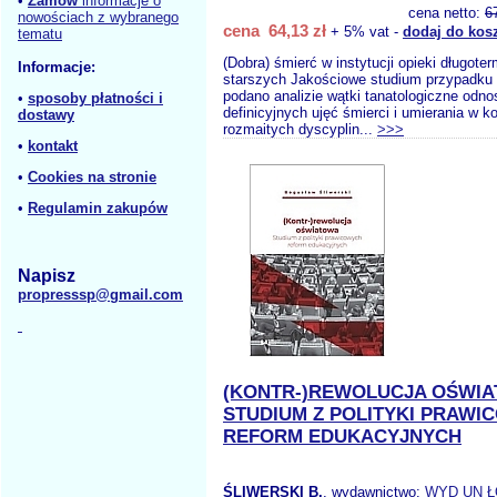
•
Zamów
informacje o
cena netto:
6
nowościach z wybranego
cena 64,13 zł
+ 5% vat -
dodaj do kos
tematu
(Dobra) śmierć w instytucji opieki długote
Informacje:
starszych Jakościowe studium przypadku 
podano analizie wątki tanatologiczne odno
•
sposoby płatności i
definicyjnych ujęć śmierci i umierania w k
dostawy
rozmaitych dyscyplin...
>>>
•
kontakt
•
Cookies na stronie
•
Regulamin zakupów
Napisz
propresssp@gmail.com
(KONTR-)REWOLUCJA OŚWI
STUDIUM Z POLITYKI PRAW
REFORM EDUKACYJNYCH
ŚLIWERSKI B.
, wydawnictwo:
WYD UN 