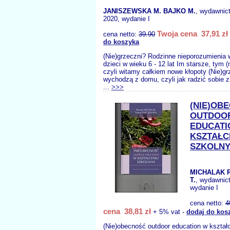
JANISZEWSKA M. BAJKO M.
, wydawnic
2020, wydanie I
Twoja cena 37,91 zł
cena netto:
39.90
do koszyka
(Nie)grzeczni? Rodzinne nieporozumienia 
dzieci w wieku 6 - 12 lat Im starsze, tym (
czyli witamy całkiem nowe kłopoty (Nie)gr
wychodzą z domu, czyli jak radzić sobie z 
...
>>>
(NIE)OB
OUTDOO
EDUCATI
KSZTAŁC
SZKOLN
MICHALAK 
T.
, wydawnic
wydanie I
cena netto:
4
cena 38,81 zł
+ 5% vat -
dodaj do kos
(Nie)obecność outdoor education w kształ