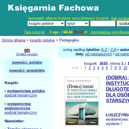
wprowadź własne kryteria wyszukiwania książek: (
jak szuka
Twój koszyk
:
1 egz. /
69.10
65,65
zł
zamówienie wysyłkow
Strona główna
>
książki polskie
> Pedagogika
sortuj według
tytułów:
A-Z
/
Z-A
•
auto
daty:
od najstarszych
/
od najn
English version
nowości: polskie
książek:
1610
, strona
1
z
<<<
-
1
2
3
4
5
6
7
8
9
10
nowości: angielskie
(DOBRA)
Książki:
INSTYTUC
DŁUGOT
•
wydawnictwa polskie
DLA OSÓ
podział tematyczny
STARSZY
•
wydawnictwa
anglojęzyczne
podział tematyczny
ŁUSZCZYŃS
wydawnictwo
Newsletter:
wydanie I