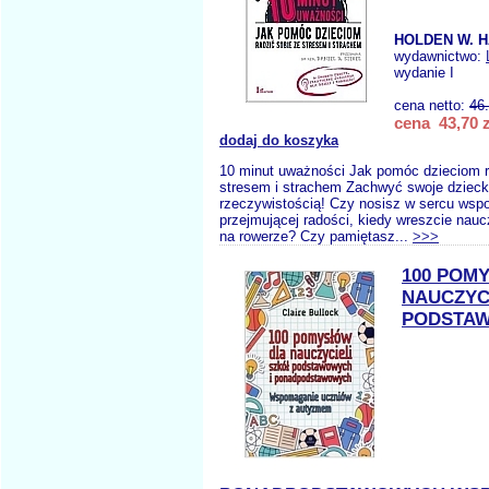
HOLDEN W. H
wydawnictwo:
wydanie I
cena netto:
46
cena 43,70 z
dodaj do koszyka
10 minut uważności Jak pomóc dzieciom r
stresem i strachem Zachwyć swoje dziec
rzeczywistością! Czy nosisz w sercu wspo
przejmującej radości, kiedy wreszcie nauc
na rowerze? Czy pamiętasz...
>>>
100 POM
NAUCZYC
PODSTAW