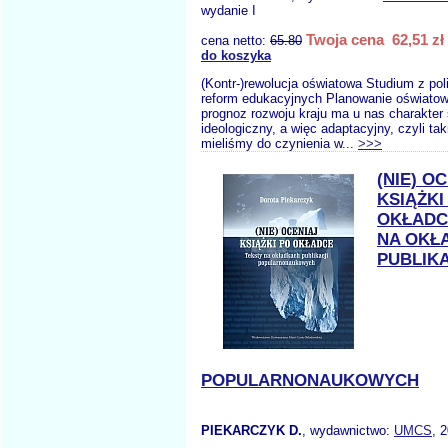
wydanie I
Twoja cena 62,51 zł
cena netto:
65.80
do koszyka
(Kontr-)rewolucja oświatowa Studium z pol
reform edukacyjnych Planowanie oświato
prognoz rozwoju kraju ma u nas charakter s
ideologiczny, a więc adaptacyjny, czyli ta
mieliśmy do czynienia w...
>>>
(NIE) O
KSIĄŻKI
OKŁADC
NA OKŁ
PUBLIKA
POPULARNONAUKOWYCH
PIEKARCZYK D.
, wydawnictwo:
UMCS
, 