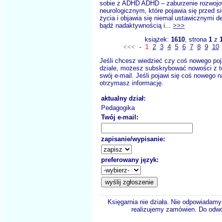
sobie z ADHD ADHD – zaburzenie rozwojo
neurologicznym, które pojawia się przed 
życia i objawia się niemal ustawicznymi d
bądź nadaktywnością i...
>>>
książek:
1610
, strona
1
z
<<<
-
1
2
3
4
5
6
7
8
9
10
Jeśli chcesz wiedzieć czy coś nowego poj
dziale, możesz subskrybować nowości z t
swój e-mail. Jeśli pojawi się coś nowego n
otrzymasz informację.
aktualny dział:
Pedagogika
Twój e-mail:
zapisanie/wypisanie:
preferowany język:
Księgarnia nie działa. Nie odpowiadamy 
realizujemy zamówien. Do odwol