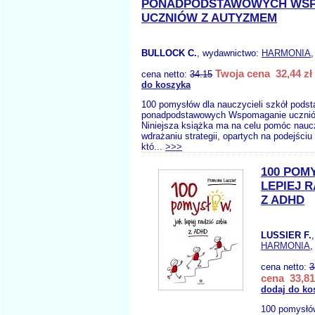
PONADPODSTAWOWYCH WS
UCZNIÓW Z AUTYZMEM
BULLOCK C.
, wydawnictwo:
HARMONIA
,
Twoja cena 32,44 zł
cena netto:
34.15
do koszyka
100 pomysłów dla nauczycieli szkół pods
ponadpodstawowych Wspomaganie uczni
Niniejsza książka ma na celu pomóc nau
wdrażaniu strategii, opartych na podejściu
któ...
>>>
100 POM
LEPIEJ R
Z ADHD
LUSSIER F.
HARMONIA
,
cena netto:
3
cena 33,81
dodaj do ko
100 pomysłów,