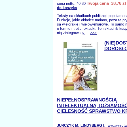
Twoja cena 38,76 zł
cena netto:
40.80
do koszyka
Teksty na okładkach publikacji popularn
Funkcje, jakie okładce nadano, poza tą p
są wielorakie i wielowymiarowe. To samo
o formie i treści okładki. Ten składnik ksią
nią zintegrowany,...
>>>
(NIE)DO
DOROSŁO
NIEPEŁNOSPRAWNOŚCIĄ
INTELEKTUALNĄ TOŻSAMOŚ
CIELESNOŚĆ SPRAWSTWO K
JURCZYK M. LINDYBERG I.
, wydawnict