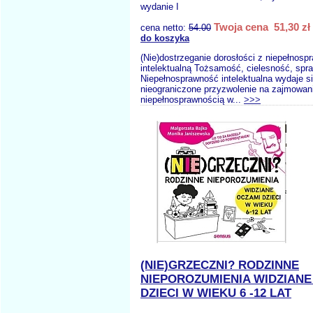
wydanie I
Twoja cena 51,30 zł
cena netto:
54.00
do koszyka
(Nie)dostrzeganie dorosłości z niepełnosp
intelektualną Tożsamość, cielesność, spr
Niepełnosprawność intelektualna wydaje s
nieograniczone przyzwolenie na zajmowani
niepełnosprawnością w...
>>>
(NIE)GRZECZNI? RODZINNE
NIEPOROZUMIENIA WIDZIANE
DZIECI W WIEKU 6 -12 LAT