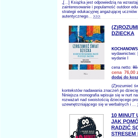
„[…] Książka jest odpowiedzią na wzrasta
zainteresowanie i popularność outdoor edu
strategii edukacyjnej angażującej uczniów
autentycznego...
>>>
(Z)ROZUM
DZIECKA
KOCHANOWSK
wydawnictwo:
wydanie I
cena netto:
80
cena 76,00 z
dodaj do kos
(Z)rozumieć ś
kontekstów nadawania znaczeń po dzieci
Niniejsza monografia wpisuje się w nurt 
rozważań nad swoistością dziecięcego pr
uzewnętrzniającego się w werbalnych i ...
10 MINUT
JAK POMÓ
RADZIĆ S
STRESEM 