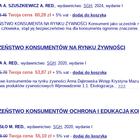
A. SZUSZKIEWICZ A. RED.
, wydawnictwo:
SGH
, 2024, wydanie I
Twoja cena 60,28 zł
3.45
+ 5% vat -
dodaj do koszyka
TWO KONSUMENTA NA RYNKU ŻYWNOŚCI Konsument jako uczestnik na rynk
o człowieka, stąd jej bezpieczeństwo ma dla konsumenta ogromne znaczenie.
ZEŃSTWO KONSUMENTÓW NA RYNKU ŻYWNOŚCI
 A. RED.
, wydawnictwo:
SGH
, 2020, wydanie I
Twoja cena 53,87 zł
6.70
+ 5% vat -
dodaj do koszyka
wo konsumentów na rynku żywności Anna Dąbrowska Wstęp Krystyna Mazurek
wa produktów żywnościowych Wprowadzenie 1.1. Ekologizacja...
>>>
CZEŃSTWO KONSUMENTÓW OCHRONA I EDUKACJA K
SŁO M. RED.
, wydawnictwo:
SGH
, 2020, wydanie I
Twoja cena 55,10 zł
8.00
+ 5% vat -
dodaj do koszyka