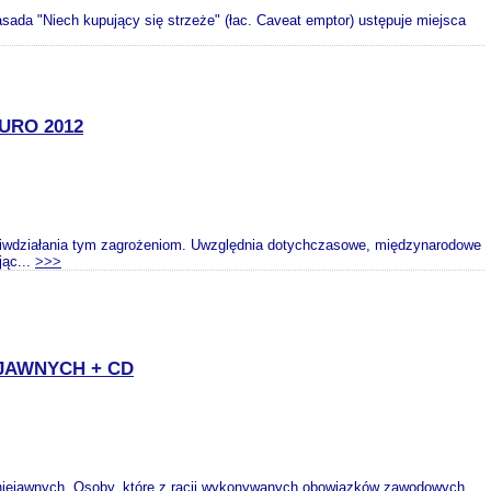
a "Niech kupujący się strzeże" (łac. Caveat emptor) ustępuje miejsca
URO 2012
ciwdziałania tym zagrożeniom. Uwzględnia dotychczasowe, międzynarodowe
jąc...
>>>
JAWNYCH + CD
niejawnych. Osoby, które z racji wykonywanych obowiązków zawodowych