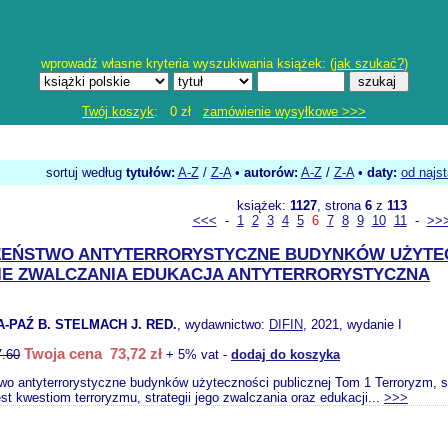
wprowadź własne kryteria wyszukiwania książek: (
jak szukać?
)
Twój koszyk
: 0 zł
zamówienie wysyłkowe >>>
sortuj według
tytułów:
A-Z
/
Z-A
•
autorów:
A-Z
/
Z-A
•
daty:
od najs
książek:
1127
, strona
6
z
113
<<<
-
1
2
3
4
5
6
7
8
9
10
11
-
>>
ZEŃSTWO ANTYTERRORYSTYCZNE BUDYNKÓW UŻYTEC
IE ZWALCZANIA EDUKACJA ANTYTERRORYSTYCZNA
-PAŹ B. STELMACH J. RED.
, wydawnictwo:
DIFIN
, 2021, wydanie I
Twoja cena 73,72 zł
7.60
+ 5% vat -
dodaj do koszyka
o antyterrorystyczne budynków użyteczności publicznej Tom 1 Terroryzm, s
st kwestiom terroryzmu, strategii jego zwalczania oraz edukacji...
>>>