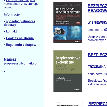
•
Zamów
informacje o
nowościach z wybranego
BEZPIEC
tematu
REAGOWA
Informacje:
•
sposoby płatności i
WIŚNIEWSKA
dostawy
cena netto:
6
•
kontakt
Bezpieczeństw
•
Cookies na stronie
problematyce 
•
Regulamin zakupów
BEZPIEC
Napisz
propresssp@gmail.com
TRZCIŃSKA 
cena netto:
5
Bezpieczeństw
zakorzenioną 
BEZPIEC