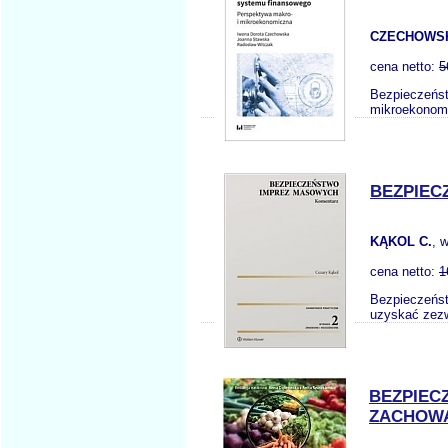
CZECHOWSKA
cena netto:
5
Bezpieczeńst
mikroekonomi
BEZPIEC
KĄKOL C.
, 
cena netto:
1
Bezpieczeńst
uzyskać zezw
BEZPIEC
ZACHOW