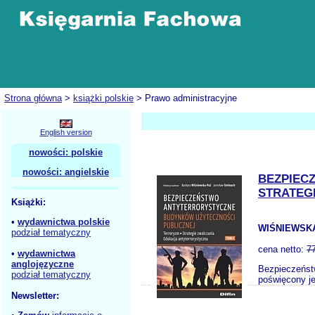
Strona główna
>
książki polskie
> Prawo administracyjne
English version
nowości: polskie
nowości: angielskie
BEZPIEC
STRATEG
Książki:
•
wydawnictwa polskie
WIŚNIEWSKA
podział tematyczny
cena netto:
7
•
wydawnictwa
anglojęzyczne
Bezpieczeństw
podział tematyczny
poświęcony je
Newsletter: