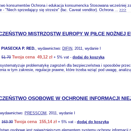
wo konsumentów Ochrona i edukacja konsumencka Stosowana wcześniej zasad
e - "Niech sprzedający się strzeże" (łac. Caveat venditor). Ochrona ...
>>>
CZEŃSTWO MISTRZOSTW EUROPY W PIŁCE NOŻNEJ E
. PIASECKA P. RED.
, wydawnictwo:
DIFIN
, 2011, wydanie I
Twoja cena 49,12 zł
:
51.70
+ 5% vat -
dodaj do koszyka
 systematyzuje problematykę zagrożeń dla bezpieczeństwa i sposobów prze
nia w tym zakresie, regulacje prawne, które trzeba wziąć pod uwagę, analizu
CZEŃSTWO OSOBOWE W OCHRONIE INFORMACJI NIE
 wydawnictwo:
PRESSCOM
, 2011, wydanie I
Twoja cena 155,14 zł
:
163.30
+ 5% vat -
dodaj do koszyka
stwo osobowe jest najważniejszym elementem systemu ochrony informacji 