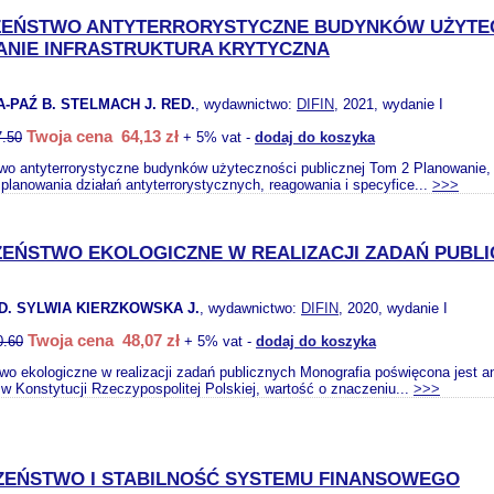
ZEŃSTWO ANTYTERRORYSTYCZNE BUDYNKÓW UŻYTEC
NIE INFRASTRUKTURA KRYTYCZNA
-PAŹ B. STELMACH J. RED.
, wydawnictwo:
DIFIN
, 2021, wydanie I
Twoja cena 64,13 zł
7.50
+ 5% vat -
dodaj do koszyka
o antyterrorystyczne budynków użyteczności publicznej Tom 2 Planowanie, 
planowania działań antyterrorystycznych, reagowania i specyfice...
>>>
ZEŃSTWO EKOLOGICZNE W REALIZACJI ZADAŃ PUBL
D. SYLWIA KIERZKOWSKA J.
, wydawnictwo:
DIFIN
, 2020, wydanie I
Twoja cena 48,07 zł
0.60
+ 5% vat -
dodaj do koszyka
o ekologiczne w realizacji zadań publicznych Monografia poświęcona jest an
w Konstytucji Rzeczypospolitej Polskiej, wartość o znaczeniu...
>>>
ZEŃSTWO I STABILNOŚĆ SYSTEMU FINANSOWEGO