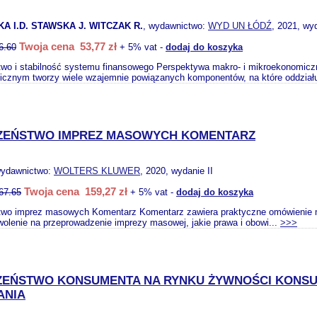
 I.D. STAWSKA J. WITCZAK R.
, wydawnictwo:
WYD UN ŁÓDŹ
, 2021, wy
Twoja cena 53,77 zł
6.60
+ 5% vat -
dodaj do koszyka
wo i stabilność systemu finansowego Perspektywa makro- i mikroekonomiczn
cznym tworzy wiele wzajemnie powiązanych komponentów, na które oddziału
ZEŃSTWO IMPREZ MASOWYCH KOMENTARZ
wydawnictwo:
WOLTERS KLUWER
, 2020, wydanie II
Twoja cena 159,27 zł
67.65
+ 5% vat -
dodaj do koszyka
wo imprez masowych Komentarz Komentarz zawiera praktyczne omówienie m.in
olenie na przeprowadzenie imprezy masowej, jakie prawa i obowi...
>>>
ZEŃSTWO KONSUMENTA NA RYNKU ŻYWNOŚCI KONSUM
ANIA