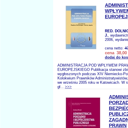
ADMINIS
WPŁYWE
EUROPEJ
RED. DOLNIC
J.
, wydawnic
2006, wydanie
cena netto:
4
cena 38,00 
dodaj do ko
ADMINISTRACJA POD WPŁYWEM PRA
EUROPEJSKIEGO Publikacja stanowi zbió
wygłoszonych podczas XIV Niemiecko-Po
Kolokwium Prawników Administratywistów, 
we wrześniu 2005 roku w Katowicach. W 
gł...
>>>
ADMINI
PORZĄD
BEZPIE
PUBLIC
ZAGADN
PRAWN