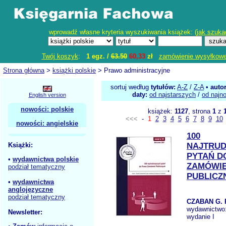
wprowadź własne kryteria wyszukiwania książek: (
jak szuka
Twój koszyk
:
1 egz. /
63.50
60,33
zł
zamówienie wysyłkow
Strona główna
>
książki polskie
> Prawo administracyjne
sortuj według
tytułów:
A-Z
/
Z-A
•
auto
daty:
od najstarszych
/
od najn
English version
nowości: polskie
książek:
1127
, strona
1
z
<<<
-
1
2
3
4
5
6
7
8
9
10
nowości: angielskie
100
Książki:
NAJTRUD
PYTAŃ D
•
wydawnictwa polskie
ZAMÓWI
podział tematyczny
PUBLICZ
•
wydawnictwa
anglojęzyczne
podział tematyczny
CZABAN G.
wydawnictwo
Newsletter:
wydanie I