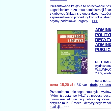
Prezentowana książka to opracowanie po
zagadnieniom z zakresu administracji finan
skarbowej. Składa się ono z dwóch części 
zaprezentowano procedury kontrolne stos
organy podatkowe i organy...
>>>
ADMINI
POLITY
DECYZ
ADMINI
PUBLIC
RED. HAB
wydawnict
W.U.WRO
2009, wyda
cena netto
cena 15,20 zł
+ 5% vat -
dodaj do kos
Przedmiotem kolejnego tomu cyklu wydaw
"Administracja i polityka" są procesy dec
rozumianej administracji publicznej. Zawar
dotyczą m.in.. Procesu decyzyjnego w pol
koalicji...
>>>