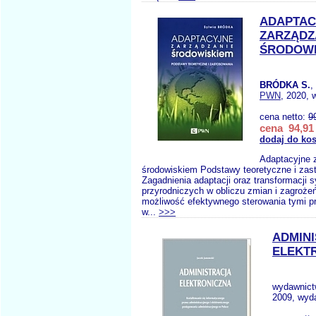
ADAPTAC
ZARZĄDZ
ŚRODOWI
BRÓDKA S.
,
PWN
, 2020, 
cena netto:
9
cena 94,91 
dodaj do ko
Adaptacyjne 
środowiskiem Podstawy teoretyczne i zas
Zagadnienia adaptacji oraz transformacji
przyrodniczych w obliczu zmian i zagrożeń
możliwość efektywnego sterowania tymi pr
w...
>>>
ADMIN
ELEKT
wydawnic
2009, wyda