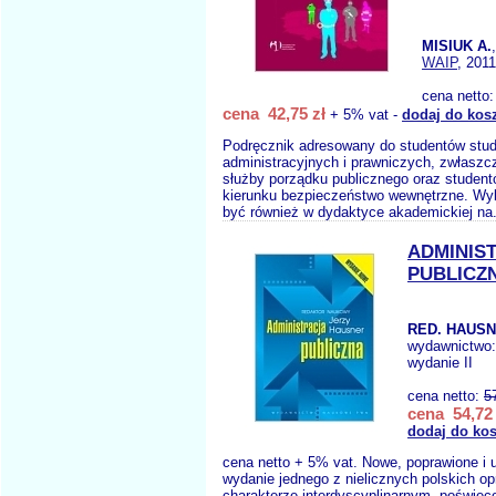
MISIUK A.
WAIP
, 2011
cena netto
cena 42,75 zł
+ 5% vat -
dodaj do kos
Podręcznik adresowany do studentów stu
administracyjnych i prawniczych, zwłaszc
służby porządku publicznego oraz studen
kierunku bezpieczeństwo wewnętrzne. W
być również w dydaktyce akademickiej na
ADMINIS
PUBLICZ
RED. HAUSN
wydawnictwo
wydanie II
cena netto:
5
cena 54,72 
dodaj do ko
cena netto + 5% vat. Nowe, poprawione i 
wydanie jednego z nielicznych polskich o
charakterze interdyscyplinarnym, poświę