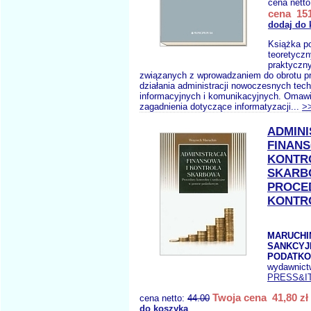
cena nett
cena 151
dodaj do 
Książka po
teoretyczn
praktyczny
związanych z wprowadzaniem do obrotu p
działania administracji nowoczesnych tech
informacyjnych i komunikacyjnych. Omawi
zagadnienia dotyczące informatyzacji...
>
ADMIN
FINANS
KONTR
SKARB
PROCE
KONTR
MARUCHIN 
SANKCYJ
PODATK
wydawnict
PRESS&I
Twoja cena 41,80 zł
cena netto:
44.00
do koszyka