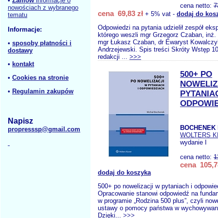
•
Zamów
informacje o
cena netto:
7
nowościach z wybranego
cena 69,83 zł
+ 5% vat -
dodaj do kos
tematu
Odpowiedzi na pytania udzielił zespół eks
Informacje:
którego weszli mgr Grzegorz Czaban, inż.
mgr Łukasz Czaban, dr Ewaryst Kowalczyk
•
sposoby płatności i
Andrzejewski. Spis treści Skróty Wstęp 1
dostawy
redakcji ...
>>>
•
kontakt
500+ PO
•
Cookies na stronie
NOWELIZ
•
Regulamin zakupów
PYTANIAC
ODPOWIE
Napisz
BOCHENEK 
propresssp@gmail.com
WOLTERS 
wydanie I
cena netto:
1
cena 105,7
dodaj do koszyka
500+ po nowelizacji w pytaniach i odpowie
Opracowanie stanowi odpowiedź na funda
w programie „Rodzina 500 plus”, czyli now
ustawy o pomocy państwa w wychowywaniu
Dzięki...
>>>