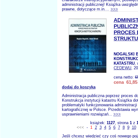
administracji publicznej! Książka uwzględ
prawne, dotyczące m.in....
>>>
ADMINIS
PUBLICZ
PROCES 
STRUKTU
NOGALSKI B.
KONSTRUKC
KATASTRU
,
CEDEWU
, 2
cena netto:
6
cena 61,85 
dodaj do koszyka
Administracja publiczna poprzez proces do
Konstrukcja instytucji katastru Książka d
problematyki funkcjonowania administracji
kartograficznej w Polsce. Przedstawia wyn
usprawnieniami rozwiązań...
>>>
książek:
1127
, strona
1
z
<<<
-
1
2
3
4
5
6
7
8
9
10
Jeśli chcesz wiedzieć czy coś nowego poj