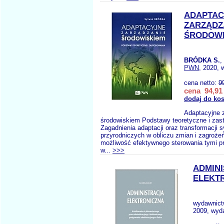
ADAPTAC
ZARZĄDZ
ŚRODOWI
BRÓDKA S.
,
PWN
, 2020, 
cena netto:
9
cena 94,91 
dodaj do ko
Adaptacyjne 
środowiskiem Podstawy teoretyczne i zas
Zagadnienia adaptacji oraz transformacji
przyrodniczych w obliczu zmian i zagrożeń
możliwość efektywnego sterowania tymi pr
w...
>>>
ADMIN
ELEKT
wydawnic
2009, wyda