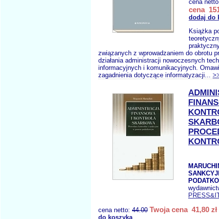
cena nett
cena 151
dodaj do 
Książka po
teoretyczn
praktyczny
związanych z wprowadzaniem do obrotu p
działania administracji nowoczesnych tech
informacyjnych i komunikacyjnych. Omawi
zagadnienia dotyczące informatyzacji...
>
ADMIN
FINANS
KONTR
SKARB
PROCE
KONTR
MARUCHIN 
SANKCYJ
PODATK
wydawnict
PRESS&I
Twoja cena 41,80 zł
cena netto:
44.00
do koszyka