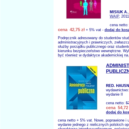
MISIUK A.
WAIP
, 2011
cena netto
cena 42,75 zł
+ 5% vat -
dodaj do kos
Podręcznik adresowany do studentów stu
administracyjnych i prawniczych, zwłaszc
służby porządku publicznego oraz studen
kierunku bezpieczeństwo wewnętrzne. W
być również w dydaktyce akademickiej na
ADMINIS
PUBLICZ
RED. HAUSN
wydawnictwo
wydanie II
cena netto:
5
cena 54,72 
dodaj do ko
cena netto + 5% vat. Nowe, poprawione i 
wydanie jednego z nielicznych polskich o
charakterze interdyscyplinarnym, poświę