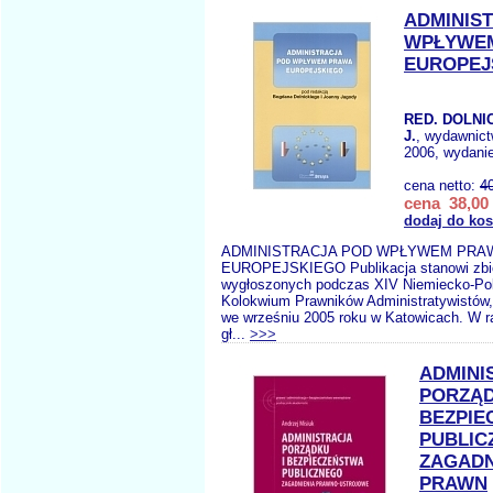
ADMINIS
WPŁYWE
EUROPEJ
RED. DOLNIC
J.
, wydawnic
2006, wydanie
cena netto:
4
cena 38,00 
dodaj do ko
ADMINISTRACJA POD WPŁYWEM PRA
EUROPEJSKIEGO Publikacja stanowi zbió
wygłoszonych podczas XIV Niemiecko-Po
Kolokwium Prawników Administratywistów, 
we wrześniu 2005 roku w Katowicach. W 
gł...
>>>
ADMINI
PORZĄD
BEZPIE
PUBLIC
ZAGADN
PRAWN