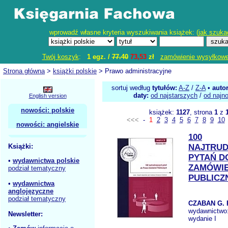
wprowadź własne kryteria wyszukiwania książek: (
jak szuka
Twój koszyk
:
1 egz. /
77.40
73,53
zł
zamówienie wysyłkow
Strona główna
>
książki polskie
> Prawo administracyjne
sortuj według
tytułów:
A-Z
/
Z-A
•
auto
daty:
od najstarszych
/
od najn
English version
nowości: polskie
książek:
1127
, strona
1
z
<<<
-
1
2
3
4
5
6
7
8
9
10
nowości: angielskie
100
Książki:
NAJTRUD
PYTAŃ D
•
wydawnictwa polskie
ZAMÓWI
podział tematyczny
PUBLICZ
•
wydawnictwa
anglojęzyczne
podział tematyczny
CZABAN G.
wydawnictwo
Newsletter:
wydanie I