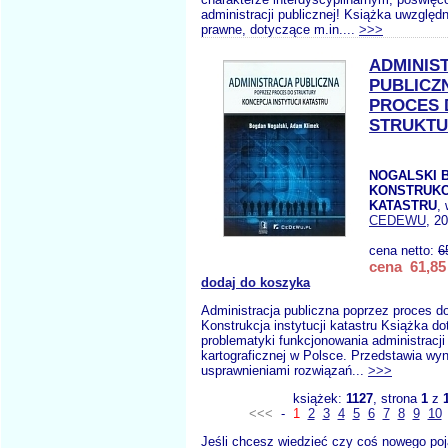
administracji publicznej! Książka uwzględ
prawne, dotyczące m.in....
>>>
ADMINIS
PUBLICZ
PROCES 
STRUKTU
NOGALSKI B.
KONSTRUKC
KATASTRU
,
CEDEWU
, 2
cena netto:
6
cena 61,85 
dodaj do koszyka
Administracja publiczna poprzez proces do
Konstrukcja instytucji katastru Książka d
problematyki funkcjonowania administracji
kartograficznej w Polsce. Przedstawia wyn
usprawnieniami rozwiązań...
>>>
książek:
1127
, strona
1
z
<<<
-
1
2
3
4
5
6
7
8
9
10
Jeśli chcesz wiedzieć czy coś nowego poj