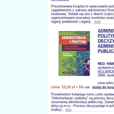
Prezentowana książka to opracowanie po
zagadnieniom z zakresu administracji finan
skarbowej. Składa się ono z dwóch części 
zaprezentowano procedury kontrolne stos
organy podatkowe i organy...
>>>
ADMINI
POLITY
DECYZ
ADMINI
PUBLIC
RED. HAB
wydawnict
W.U.WRO
2009, wyda
cena netto
cena 15,20 zł
+ 5% vat -
dodaj do kos
Przedmiotem kolejnego tomu cyklu wydaw
"Administracja i polityka" są procesy dec
rozumianej administracji publicznej. Zawar
dotyczą m.in.. Procesu decyzyjnego w pol
koalicji...
>>>