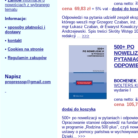
•
Zamów
informacje o
cena netto:
7
nowościach z wybranego
cena 69,83 zł
+ 5% vat -
dodaj do kos
tematu
Odpowiedzi na pytania udzielił zespół eks
Informacje:
którego weszli mgr Grzegorz Czaban, inż.
mgr Łukasz Czaban, dr Ewaryst Kowalczyk
•
sposoby płatności i
Andrzejewski. Spis treści Skróty Wstęp 1
dostawy
redakcji ...
>>>
•
kontakt
500+ PO
•
Cookies na stronie
NOWELIZ
•
Regulamin zakupów
PYTANIAC
ODPOWIE
Napisz
BOCHENEK 
propresssp@gmail.com
WOLTERS 
wydanie I
cena netto:
1
cena 105,7
dodaj do koszyka
500+ po nowelizacji w pytaniach i odpowie
Opracowanie stanowi odpowiedź na funda
w programie „Rodzina 500 plus”, czyli now
ustawy o pomocy państwa w wychowywaniu
Dzięki...
>>>