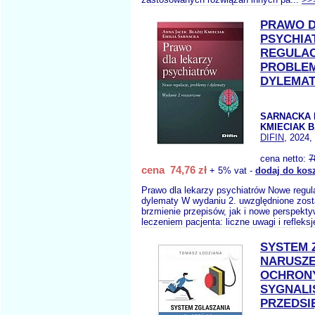
PRAWO D
PSYCHI
REGULA
PROBLEM
DYLEMA
SARNACKA E
KMIECIAK B
DIFIN
, 2024,
cena netto:
7
cena 74,76 zł
+ 5% vat -
dodaj do kos
Prawo dla lekarzy psychiatrów Nowe regula
dylematy W wydaniu 2. uwzględnione zos
brzmienie przepisów, jak i nowe perspekt
leczeniem pacjenta: liczne uwagi i refleksje
SYSTEM 
NARUSZE
OCHRON
SYGNALI
PRZEDSI