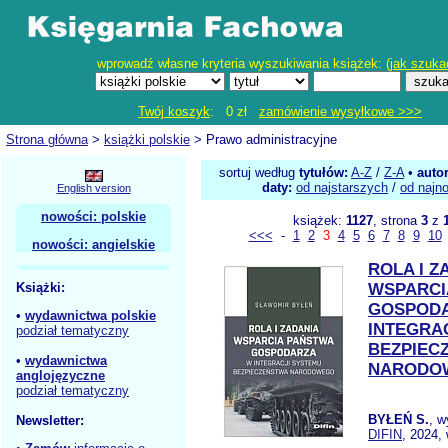
wprowadź własne kryteria wyszukiwania książek: (
jak szuka
Twój koszyk
: 0 zł
zamówienie wysyłkowe >>>
Strona główna
>
książki polskie
> Prawo administracyjne
sortuj według
tytułów:
A-Z
/
Z-A
•
auto
daty:
od najstarszych
/
od najn
English version
nowości: polskie
książek:
1127
, strona
3
z
<<<
-
1
2
3
4
5
6
7
8
9
10
nowości: angielskie
ROLA I Z
Książki:
WSPARCI
GOSPOD
•
wydawnictwa polskie
INTEGRA
podział tematyczny
BEZPIEC
•
wydawnictwa
NARODO
anglojęzyczne
podział tematyczny
BYŁEŃ S.
, w
Newsletter:
DIFIN
, 2024,