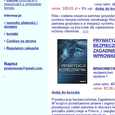
•
Zamów
informacje o
nowościach z wybranego
cena netto:
1
tematu
cena 109,01 zł
+ 5% vat -
dodaj do ko
Informacje:
Rola i zadania wsparcia państwa gospodarz
systemu bezpieczeństwa narodowego Rola
•
sposoby płatności i
państwa gospodarza w integracji systemu
dostawy
narodowego są kluczowe dla zapewnienia s
ochrony interesów...
>>>
•
kontakt
PRYWATY
•
Cookies na stronie
BEZPIEC
•
Regulamin zakupów
ZAGADNIE
WPROWAD
Napisz
propresssp@gmail.com
BRAKONIECKI
wydawnictwo:
wydanie I
cena netto:
87
cena 83,36 
dodaj do koszyka
Prywatyzacja bezpieczeństwa Zagadnieni
W książce przedstawiono prawne i organi
prywatyzacji zadań państwa w obszarze b
porządku publicznego w Polsce, z uwzglę
zastosowanych rozwiązań innych pa...
>>