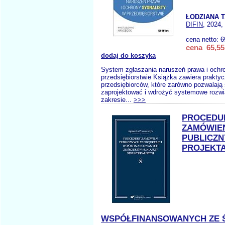
ŁODZIANA T
DIFIN
, 2024,
cena netto:
6
cena 65,55
dodaj do koszyka
System zgłaszania naruszeń prawa i ochro
przedsiębiorstwie Książka zawiera praktyc
przedsiębiorców, które zarówno pozwalają
zaprojektować i wdrożyć systemowe rozwi
zakresie...
>>>
PROCEDU
ZAMÓWIE
PUBLICZ
PROJEKT
WSPÓŁFINANSOWANYCH ZE