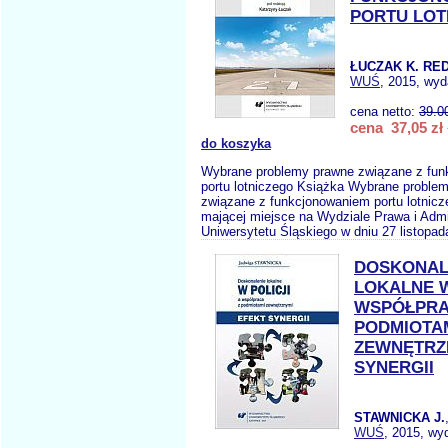
PORTU LOT
ŁUCZAK K. RED
WUŚ
, 2015, wyd
cena netto:
39.0
cena 37,05 zł
do koszyka
Wybrane problemy prawne związane z fu
portu lotniczego Książka Wybrane proble
związane z funkcjonowaniem portu lotnicze
mającej miejsce na Wydziale Prawa i Admin
Uniwersytetu Śląskiego w dniu 27 listopad
DOSKONAL
LOKALNE W
WSPÓŁPRA
PODMIOTA
ZEWNĘTRZ
SYNERGII
STAWNICKA J.
WUŚ
, 2015, wy