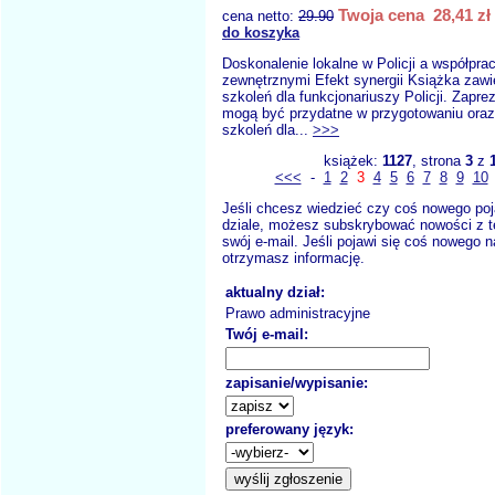
Twoja cena 28,41 zł
cena netto:
29.90
do koszyka
Doskonalenie lokalne w Policji a współpra
zewnętrznymi Efekt synergii Książka zawie
szkoleń dla funkcjonariuszy Policji. Zapr
mogą być przydatne w przygotowaniu oraz
szkoleń dla...
>>>
książek:
1127
, strona
3
z
<<<
-
1
2
3
4
5
6
7
8
9
10
Jeśli chcesz wiedzieć czy coś nowego poj
dziale, możesz subskrybować nowości z t
swój e-mail. Jeśli pojawi się coś nowego n
otrzymasz informację.
aktualny dział:
Prawo administracyjne
Twój e-mail:
zapisanie/wypisanie:
preferowany język: