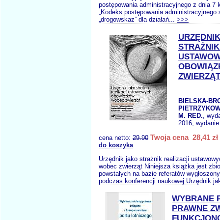
postępowania administracyjnego z dnia 7 
„Kodeks postępowania administracyjnego 
„drogowskaz” dla działań...
>>>
URZĘDNIK
STRAŻNIK
USTAWO
OBOWIĄZ
ZWIERZĄ
BIELSKA-BRO
PIETRZYKOW
M. RED.
, wyd
2016, wydanie 
Twoja cena 28,41 zł
cena netto:
29.90
do koszyka
Urzędnik jako strażnik realizacji ustawo
wobec zwierząt Niniejsza książka jest zbi
powstałych na bazie referatów wygłoszony
podczas konferencji naukowej Urzędnik jak
WYBRANE 
PRAWNE ZW
FUNKCJON