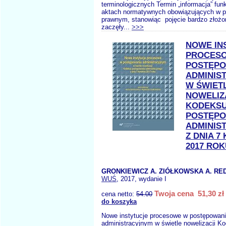
terminologicznych Termin „informacja” fun
aktach normatywnych obowiązujących w p
prawnym, stanowiąc pojęcie bardzo złożo
zaczęły...
>>>
NOWE IN
PROCES
POSTĘPO
ADMINIS
W ŚWIET
NOWELIZ
KODEKS
POSTĘPO
ADMINIS
Z DNIA 7
2017 ROK
GRONKIEWICZ A. ZIÓŁKOWSKA A. RED
WUŚ
, 2017, wydanie I
Twoja cena 51,30 zł
cena netto:
54.00
do koszyka
Nowe instytucje procesowe w postępowan
administracyjnym w świetle nowelizacji K