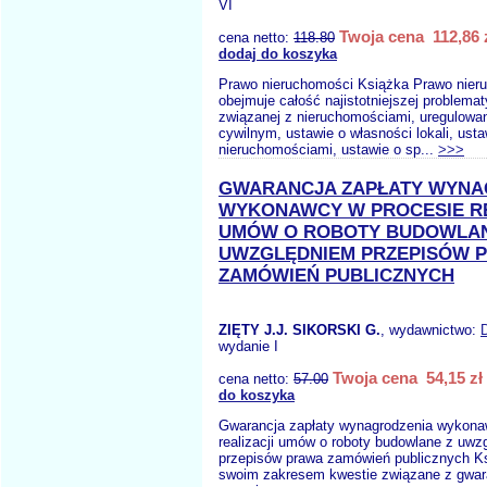
VI
Twoja cena 112,86 
cena netto:
118.80
dodaj do koszyka
Prawo nieruchomości Książka Prawo nier
obejmuje całość najistotniejszej problemat
związanej z nieruchomościami, uregulowa
cywilnym, ustawie o własności lokali, ust
nieruchomościami, ustawie o sp...
>>>
GWARANCJA ZAPŁATY WYNA
WYKONAWCY W PROCESIE RE
UMÓW O ROBOTY BUDOWLAN
UWZGLĘDNIEM PRZEPISÓW 
ZAMÓWIEŃ PUBLICZNYCH
ZIĘTY J.J. SIKORSKI G.
, wydawnictwo:
wydanie I
Twoja cena 54,15 zł
cena netto:
57.00
do koszyka
Gwarancja zapłaty wynagrodzenia wykona
realizacji umów o roboty budowlane z uwz
przepisów prawa zamówień publicznych K
swoim zakresem kwestie związane z gwar