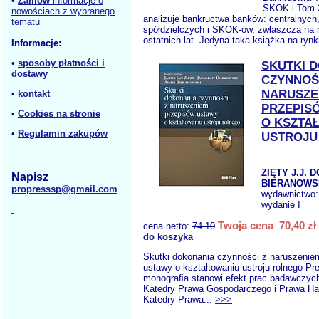
•
Zamów
informacje o
SKOK-i Tom 2
nowościach z wybranego
analizuje bankructwa banków: centralnych
tematu
spółdzielczych i SKOK-ów, zwłaszcza na 
ostatnich lat. Jedyna taka książka na rynk
Informacje:
•
sposoby płatności i
SKUTKI 
dostawy
CZYNNOŚ
NARUSZE
•
kontakt
PRZEPIS
•
Cookies na stronie
O KSZTA
•
Regulamin zakupów
USTROJU
ZIĘTY J.J. 
Napisz
BIERANOWSK
propresssp@gmail.com
wydawnictwo
wydanie I
Twoja cena 70,40 zł
cena netto:
74.10
do koszyka
Skutki dokonania czynności z naruszenie
ustawy o kształtowaniu ustroju rolnego P
monograﬁa stanowi efekt prac badawczyc
Katedry Prawa Gospodarczego i Prawa Ha
Katedry Prawa...
>>>