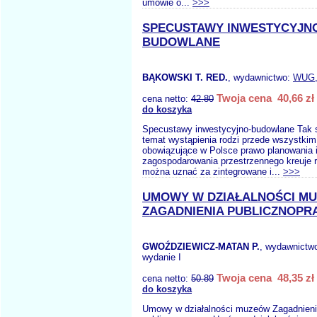
umowie o...
>>>
SPECUSTAWY INWESTYCYJN
BUDOWLANE
BĄKOWSKI T. RED.
, wydawnictwo:
WUG
Twoja cena 40,66 zł
cena netto:
42.80
do koszyka
Specustawy inwestycyjno-budowlane Tak 
temat wystąpienia rodzi przede wszystkim 
obowiązujące w Polsce prawo planowania 
zagospodarowania przestrzennego kreuje r
można uznać za zintegrowane i...
>>>
UMOWY W DZIAŁALNOŚCI M
ZAGADNIENIA PUBLICZNOP
GWOŹDZIEWICZ-MATAN P.
, wydawnictw
wydanie I
Twoja cena 48,35 zł
cena netto:
50.89
do koszyka
Umowy w działalności muzeów Zagadnien