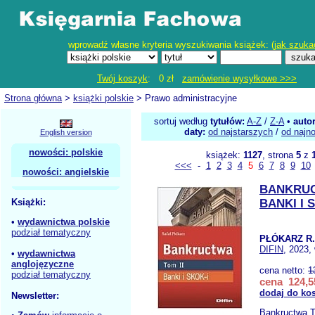
wprowadź własne kryteria wyszukiwania książek: (
jak szuka
Twój koszyk
: 0 zł
zamówienie wysyłkowe >>>
Strona główna
>
książki polskie
> Prawo administracyjne
sortuj według
tytułów:
A-Z
/
Z-A
•
auto
daty:
od najstarszych
/
od najn
English version
nowości: polskie
książek:
1127
, strona
5
z
<<<
-
1
2
3
4
5
6
7
8
9
10
nowości: angielskie
BANKRUC
Książki:
BANKI I 
•
wydawnictwa polskie
podział tematyczny
PŁÓKARZ R.
DIFIN
, 2023,
•
wydawnictwa
anglojęzyczne
cena netto:
1
podział tematyczny
cena 124,5
dodaj do ko
Newsletter:
Bankructwa T