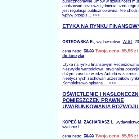
publicznoprawne Umów w działalności mu
analizować bez uwzględnienia szerszego k
jest regulacja publicznoprawna. Nie chodzi
wpływ przepis...
>>>
ETYKA NA RYNKU FINANSOW
OSTROWSKA E.
, wydawnictwo:
WUG
, 2
Twoja cena 55,96 zł
cena netto:
58.90
do koszyka
Etyka na rynku finansowym Recenzowana 
niezwykle wartościową, oryginalną pozycj
dużym zasobie wiedzy Autorki w zakresie 
nieetycznych zachowań uczestników rynk
Kompleksowo opisana ...
>>>
OŚWIETLENIE I NASŁONECZN
POMIESZCZEŃ PRAWNE
UWARUNKOWANIA ROZWOJU 
KOPEĆ M. ZACHARIASZ I.
, wydawnictw
wydanie I
Twoja cena 55,96 zł
cena netto:
58.90