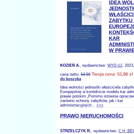
IDEA WOL
JEDNOST
WŁAŚCIC
ZABYTKU 
EUROPEJ
KONTEKŚ
KAR
ADMINIS
W PRAWIE
KOZIEŃ A.
, wydawnictwo:
WYD UJ
, 2023
Twoja cena 51,86 zł
cena netto:
54.59
do koszyka
Idea wolności jednostki właściciela zabytk
Europejskiej w kontekście modelu kar adm
prawie polskim „Pomimo istnienia opraco
zarówno ochrony zabytków, jak i kar
administracyjnych...
>>>
PRAWO NIERUCHOMOŚCI
STRZELCZYK R.
, wydawnictwo:
C.H. BE