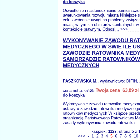
do koszyka
Oświetlenie i nasłonecznienie pomieszcz
uwarunkowania rozwoju miasta Niniejsze 
celu zwrócenie uwagi na problemy związa
miast, w tym ich obszarów centralnych, 
kontekście prawnym. Odnosi...
>>>
WYKONYWANIE ZAWODU RA
MEDYCZNEGO W ŚWIETLE U
ZAWODZIE RATOWNIKA MEDY
SAMORZĄDZIE RATOWNIKÓW
MEDYCZNYCH
PASZKOWSKA M.
, wydawnictwo:
DIFIN
,
Twoja cena 63,89 zł
cena netto:
67.25
do koszyka
Wykonywanie zawodu ratownika medyczne
ustawy o zawodzie ratownika medycznego
ratowników medycznych W książce przed
organizację Państwowego Ratownictwa M
zasady wykonywania zawodu ratownika...
książek:
1127
, strona
5
z
<<<
-
1
2
3
4
5
6
7
8
9
10