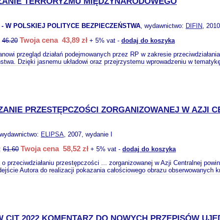
ZANIE TERRORYZMU MIĘDZYNARODOWEGO
. - W POLSKIEJ POLITYCE BEZPIECZEŃSTWA
, wydawnictwo:
DIFIN
, 2010
Twoja cena 43,89 zł
:
46.20
+ 5% vat -
dodaj do koszyka
anowi przegląd działań podejmowanych przez RP w zakresie przeciwdziałania 
stwa. Dzięki jasnemu układowi oraz przejrzystemu wprowadzeniu w tematyk
ANIE PRZESTĘPCZOŚCI ZORGANIZOWANEJ W AZJI 
 wydawnictwo:
ELIPSA
, 2007, wydanie I
Twoja cena 58,52 zł
:
61.60
+ 5% vat -
dodaj do koszyka
 o przeciwdziałaniu przestępczości ... zorganizowanej w Azji Centralnej pow
dejście Autora do realizacji pokazania całościowego obrazu obserwowanych kr
W CIT 2022 KOMENTARZ DO NOWYCH PRZEPISÓW UJ