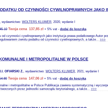
ODATKU OD CZYNNOŚCI CYWILNOPRAWNYCH JAKO 
, wydawnictwo:
WOLTERS KLUWER
, 2020, wydanie I
Twoja cena 137,85 zł
45.10
+ 5% vat -
dodaj do koszyka
u od czynności cywilnoprawnych jako instytucja prawa podatkowego Autor 
egulowaniem zwrotu podatku od czynności cywilnoprawnych, a także...
>>>
 KOMUNALNE I METROPOLITALNE W POLSCE
I. OFIARSKI Z.
, wydawnictwo:
WOLTERS KLUWER
, 2021, wydanie I
Twoja cena 147,06 zł
54.80
+ 5% vat -
dodaj do koszyka
nalne i metropolitalne w Polsce Publikacja zawiera systematyczną i wyczer
tworzonych przez jednostki samorządu terytorialnego, a także...
>>>