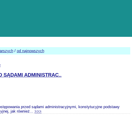
tarszych
/
od najnowszych
>
 SĄDAMI ADMINISTRAC..
stępowania przed sądami administracyjnymi, konstytucyjne podstawy
nej, jak również...
>>>