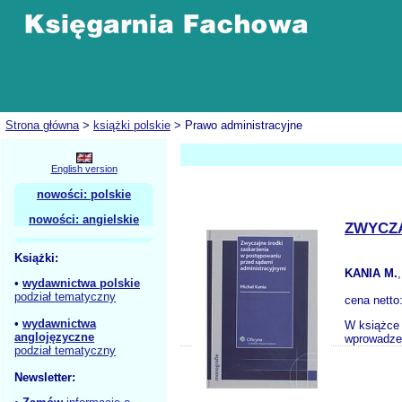
Strona główna
>
książki polskie
> Prawo administracyjne
English version
nowości: polskie
nowości: angielskie
ZWYCZA
Książki:
KANIA M.
•
wydawnictwa polskie
podział tematyczny
cena netto
•
wydawnictwa
W książce 
anglojęzyczne
wprowadzen
podział tematyczny
Newsletter: