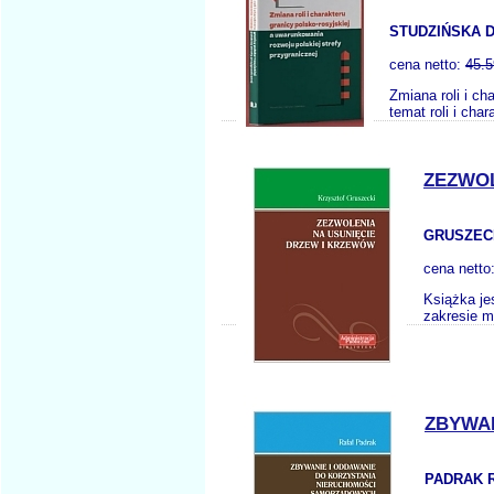
STUDZIŃSKA D
cena netto:
45.5
Zmiana roli i ch
temat roli i cha
ZEZWOL
GRUSZECK
cena netto
Książka je
zakresie m
ZBYWA
PADRAK R