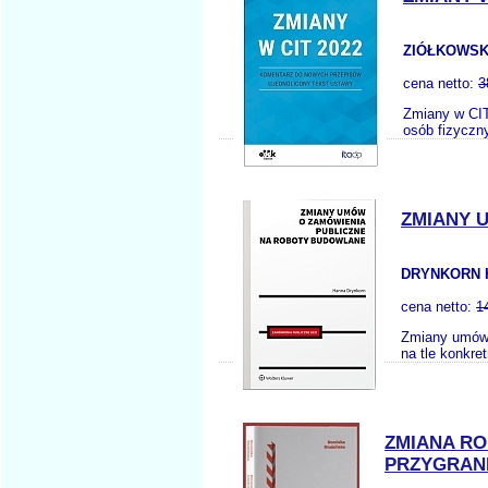
ZIÓŁKOWSKI
cena netto:
3
Zmiany w CIT
osób fizyczn
ZMIANY 
DRYNKORN 
cena netto:
1
Zmiany umów 
na tle konkre
ZMIANA RO
PRZYGRAN