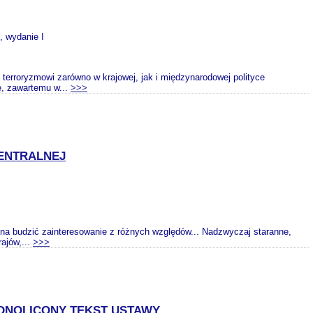
, wydanie I
terroryzmowi zarówno w krajowej, jak i międzynarodowej polityce
ę, zawartemu w...
>>>
CENTRALNEJ
inna budzić zainteresowanie z różnych względów... Nadzwyczaj staranne,
ajów,...
>>>
EDNOLICONY TEKST USTAWY