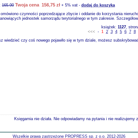
Twoja cena 156,75 zł
:
165.00
+ 5% vat -
dodaj do koszyka
 omówiono czynności poprzedzające zbycie i oddanie do korzystania nieruc
anowiących jednostek samorządu terytorialnego w tym zakresie. Szczegółow
książek:
1127
, stro
<<<
-
1
2
3
4
5
6
7
8
sz wiedzieć czy coś nowego pojawiło się w tym dziale, możesz subskrybować 
Księgarnia nie działa. Nie odpowiadamy na pytania i nie realizujemy
Wszelkie prawa zastrzeżone PROPRESS sp. z o.o. 2012-2026