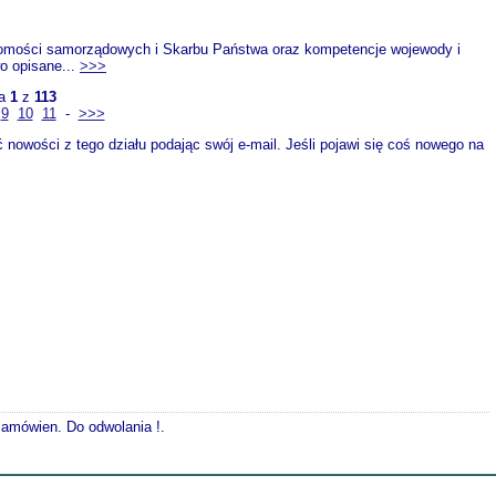
homości samorządowych i Skarbu Państwa oraz kompetencje wojewody i
o opisane...
>>>
na
1
z
113
9
10
11
-
>>>
nowości z tego działu podając swój e-mail. Jeśli pojawi się coś nowego na
 zamówien. Do odwolania !.