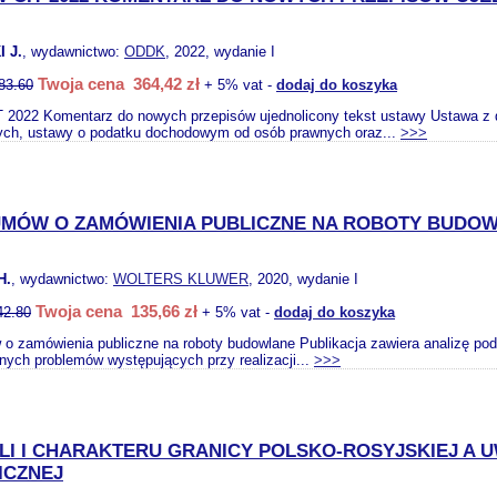
 J.
, wydawnictwo:
ODDK
, 2022, wydanie I
Twoja cena 364,42 zł
83.60
+ 5% vat -
dodaj do koszyka
 2022 Komentarz do nowych przepisów ujednolicony tekst ustawy Ustawa z d
ych, ustawy o podatku dochodowym od osób prawnych oraz...
>>>
UMÓW O ZAMÓWIENIA PUBLICZNE NA ROBOTY BUDO
H.
, wydawnictwo:
WOLTERS KLUWER
, 2020, wydanie I
Twoja cena 135,66 zł
42.80
+ 5% vat -
dodaj do koszyka
o zamówienia publiczne na roboty budowlane Publikacja zawiera analizę p
tnych problemów występujących przy realizacji...
>>>
LI I CHARAKTERU GRANICY POLSKO-ROSYJSKIEJ A
ICZNEJ