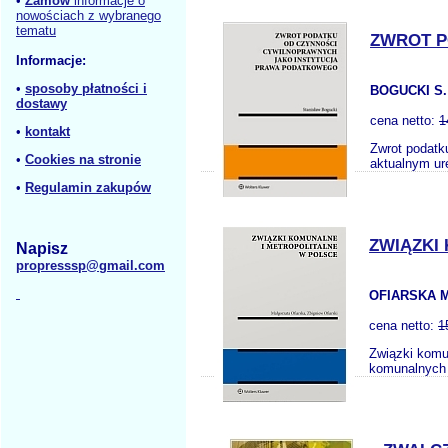
•
Zamów
informacje o
nowościach z wybranego
tematu
ZWROT P
Informacje:
•
sposoby płatności i
BOGUCKI S.
dostawy
cena netto:
1
•
kontakt
Zwrot podatk
•
Cookies na stronie
aktualnym ur
•
Regulamin zakupów
ZWIĄZKI
Napisz
propresssp@gmail.com
OFIARSKA M.
cena netto:
1
Związki komu
komunalnych 