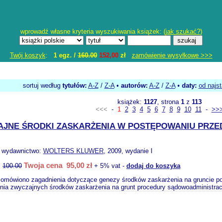
wprowadź własne kryteria wyszukiwania książek: (
jak szukać?
)
Twój koszyk
:
1 egz. /
160.00
152,00
zł
zamówienie wysyłkowe >>>
sortuj według
tytułów:
A-Z
/
Z-A
•
autorów:
A-Z
/
Z-A
•
daty:
od najs
książek:
1127
, strona
1
z
113
<<<
-
1
2
3
4
5
6
7
8
9
10
11
-
>>
JNE ŚRODKI ZASKARŻENIA W POSTĘPOWANIU PRZED
, wydawnictwo:
WOLTERS KLUWER
, 2009, wydanie I
Twoja cena 95,00 zł
:
100.00
+ 5% vat -
dodaj do koszyka
omówiono zagadnienia dotyczące genezy środków zaskarżenia na gruncie po
ia zwyczajnych środków zaskarżenia na grunt procedury sądowoadministracyj