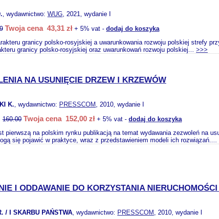
.
, wydawnictwo:
WUG
, 2021, wydanie I
Twoja cena 43,31 zł
9
+ 5% vat -
dodaj do koszyka
arakteru granicy polsko-rosyjskiej a uwarunkowania rozwoju polskiej strefy p
rakteru granicy polsko-rosyjskiej oraz uwarunkowań rozwoju polskiej...
>>>
ENIA NA USUNIĘCIE DRZEW I KRZEWÓW
I K.
, wydawnictwo:
PRESSCOM
, 2010, wydanie I
Twoja cena 152,00 zł
:
160.00
+ 5% vat -
dodaj do koszyka
st pierwszą na polskim rynku publikacją na temat wydawania zezwoleń na us
ogą się pojawić w praktyce, wraz z przedstawieniem modeli ich rozwiązań....
NIE I ODDAWANIE DO KORZYSTANIA NIERUCHOMOŚ
. / I SKARBU PAŃSTWA
, wydawnictwo:
PRESSCOM
, 2010, wydanie I