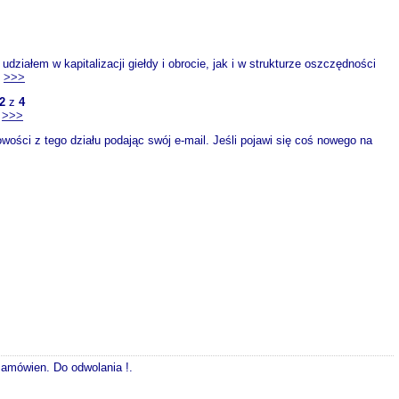
iałem w kapitalizacji giełdy i obrocie, jak i w strukturze oszczędności
.
>>>
2
z
4
-
>>>
ości z tego działu podając swój e-mail. Jeśli pojawi się coś nowego na
 zamówien. Do odwolania !.