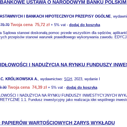
BANKOWE USTAWA O NARODOWYM BANKU POLSKIM 
ZASTAWNYCH I BANKACH HIPOTECZNYCH PRZEPISY OGÓLNE
, wydawn
Twoja cena 75,72 zł
:
79.70
+ 5% vat -
dodaj do koszyka
a Sądowa stanowi doskonałą pomoc przede wszystkim dla sędziów, aplikantów
cych przepisów stanowi warunek prawidłowego wykonywania zawodu. EDYC
IDŁOWOŚCI I NADUŻYCIA NA RYNKU FUNDUSZY INW
.C. KRÓLIKOWSKA A.
, wydawnictwo:
SGH
, 2023, wydanie I
Twoja cena 74,39 zł
8.30
+ 5% vat -
dodaj do koszyka
ŁOWOŚCI I NADUŻYCIA NA RYNKU FUNDUSZY INWESTYCYJNYCH WYKA
TYCZNE 1.1. Fundusz inwestycyjny jako realizacja idei wspólnego inwesto
 PAPIERÓW WARTOŚCIOWYCH ZARYS WYKŁADU