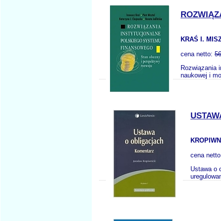
ROZWIĄZ
KRAŚ I. MIS
cena netto:
56
Rozwiązania i
naukowej i m
USTAW
KROPIWNI
cena nett
Ustawa o o
uregulowan