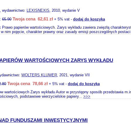
, wydawnictwo:
LEXISNEXIS
, 2010, wydanie V
Twoja cena 62,61 zł
o:
65.90
+ 5% vat -
dodaj do koszyka
 Prawo papierów wartościowych. Zarys wykładu zawiera zwięzłą charakteryst
 nim pojęcie, charakter prawny oraz zasady emisji poszczególnych postaci
APIERÓW WARTOŚCIOWYCH ZARYS WYKŁADU
wydawnictwo:
WOLTERS KLUWER
, 2021, wydanie VII
Twoja cena 78,66 zł
2.80
+ 5% vat -
dodaj do koszyka
w wartościowych Zarys wykładu Autor w przystępny sposób przedstawia m.in.
ościowych, podstawowe wierzycielskie papiery...
>>>
NAD FUNDUSZAMI INWESTYCYJNYMI