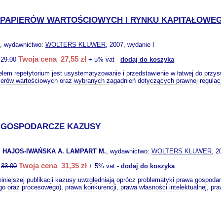
PAPIERÓW WARTOŚCIOWYCH I RYNKU KAPITAŁOWE
, wydawnictwo:
WOLTERS KLUWER
, 2007, wydanie I
Twoja cena 27,55 zł
:
29.00
+ 5% vat -
dodaj do koszyka
em repetytorium jest usystematyzowanie i przedstawienie w łatwej do przys
erów wartościowych oraz wybranych zagadnień dotyczących prawnej regulacj
 GOSPODARCZE KAZUSY
. HAJOS-IWAŃSKA A. LAMPART M.
, wydawnictwo:
WOLTERS KLUWER
, 2
Twoja cena 31,35 zł
:
33.00
+ 5% vat -
dodaj do koszyka
iniejszej publikacji kazusy uwzględniają oprócz problematyki prawa gospoda
go oraz procesowego), prawa konkurencji, prawa własności intelektualnej, pra