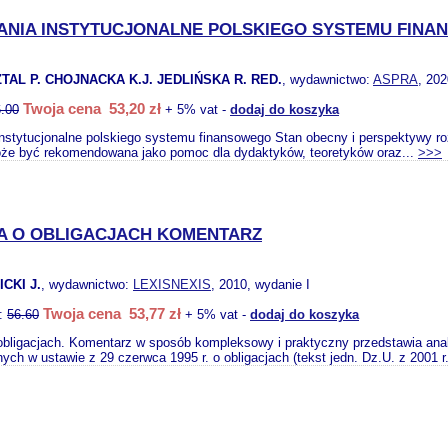
ANIA INSTYTUCJONALNE POLSKIEGO SYSTEMU FIN
ZTAL P. CHOJNACKA K.J. JEDLIŃSKA R. RED.
, wydawnictwo:
ASPRA
, 202
Twoja cena 53,20 zł
.00
+ 5% vat -
dodaj do koszyka
nstytucjonalne polskiego systemu finansowego Stan obecny i perspektywy 
oże być rekomendowana jako pomoc dla dydaktyków, teoretyków oraz...
>>>
A O OBLIGACJACH KOMENTARZ
CKI J.
, wydawnictwo:
LEXISNEXIS
, 2010, wydanie I
Twoja cena 53,77 zł
o:
56.60
+ 5% vat -
dodaj do koszyka
bligacjach. Komentarz w sposób kompleksowy i praktyczny przedstawia anali
ych w ustawie z 29 czerwca 1995 r. o obligacjach (tekst jedn. Dz.U. z 2001 r.