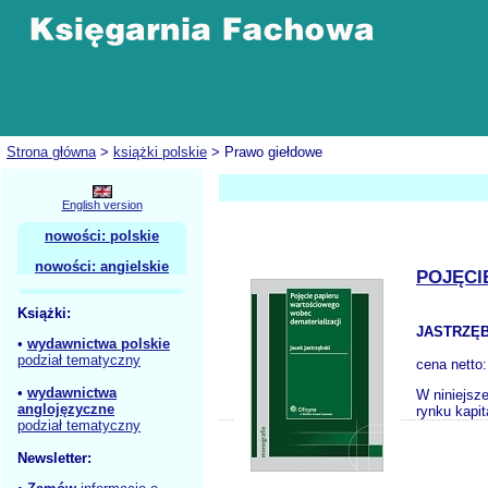
Strona główna
>
książki polskie
> Prawo giełdowe
English version
nowości: polskie
nowości: angielskie
POJĘCI
Książki:
JASTRZĘB
•
wydawnictwa polskie
podział tematyczny
cena netto
•
wydawnictwa
W niniejsz
anglojęzyczne
rynku kapi
podział tematyczny
Newsletter: