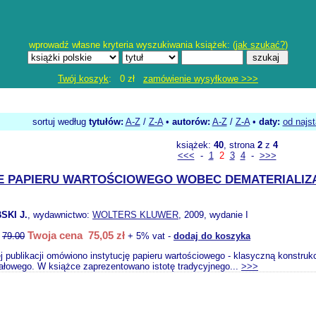
wprowadź własne kryteria wyszukiwania książek: (
jak szukać?
)
Twój koszyk
: 0 zł
zamówienie wysyłkowe >>>
sortuj według
tytułów:
A-Z
/
Z-A
•
autorów:
A-Z
/
Z-A
•
daty:
od najs
książek:
40
, strona
2
z
4
<<<
-
1
2
3
4
-
>>>
E PAPIERU WARTOŚCIOWEGO WOBEC DEMATERIALIZ
SKI J.
, wydawnictwo:
WOLTERS KLUWER
, 2009, wydanie I
Twoja cena 75,05 zł
:
79.00
+ 5% vat -
dodaj do koszyka
ej publikacji omówiono instytucję papieru wartościowego - klasyczną konstru
tałowego. W książce zaprezentowano istotę tradycyjnego...
>>>