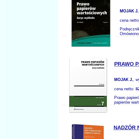
MOJAK J.
cena nett
Podręcznik
Omówiono w
PRAWO P
MOJAK J.
, 
cena netto:
8
Prawo papieró
papierów wart
NADZÓR 