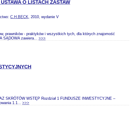
USTAWA O LISTACH ZASTAW
ictwo:
C.H.BECK
, 2010, wydanie V
, prawników - praktyków i wszystkich tych, dla których znajomość
JA SĄDOWA zawiera...
>>>
ESTYCYJNYCH
Z SKRÓTÓW WSTĘP Rozdział 1 FUNDUSZE INWESTYCYJNE –
wania 1.1...
>>>