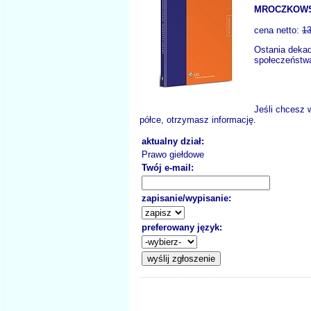
MROCZKOWS
cena netto:
13
Ostania dekad
społeczeństwa
Jeśli chcesz 
półce, otrzymasz informację.
aktualny dział:
Prawo giełdowe
Twój e-mail:
zapisanie/wypisanie:
preferowany język: