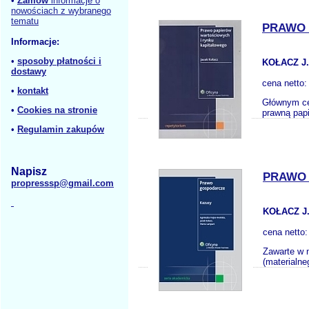
•
Zamów
informacje o
nowościach z wybranego
tematu
PRAWO 
Informacje:
•
sposoby płatności i
KOŁACZ J.
dostawy
cena netto
•
kontakt
Głównym cel
•
Cookies na stronie
prawną papi
•
Regulamin zakupów
Napisz
PRAWO
propresssp@gmail.com
KOŁACZ J
cena netto
Zawarte w n
(materialne