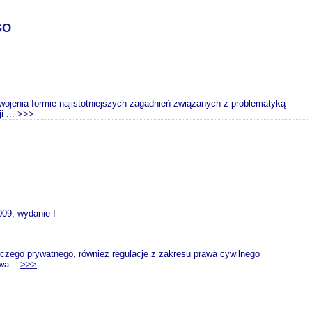
GO
wojenia formie najistotniejszych zagadnień związanych z problematyką
i ...
>>>
009, wydanie I
rczego prywatnego, również regulacje z zakresu prawa cywilnego
wa...
>>>