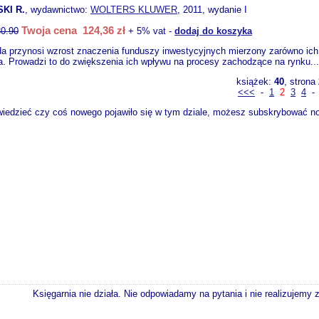
KI R.
, wydawnictwo:
WOLTERS KLUWER
, 2011, wydanie I
Twoja cena 124,36 zł
0.90
+ 5% vat -
dodaj do koszyka
a przynosi wzrost znaczenia funduszy inwestycyjnych mierzony zarówno ich udz
. Prowadzi to do zwiększenia ich wpływu na procesy zachodzące na rynku..
książek:
40
, strona
<<<
-
1
2
3
4
wiedzieć czy coś nowego pojawiło się w tym dziale, możesz subskrybować now
Księgarnia nie działa. Nie odpowiadamy na pytania i nie realizujemy