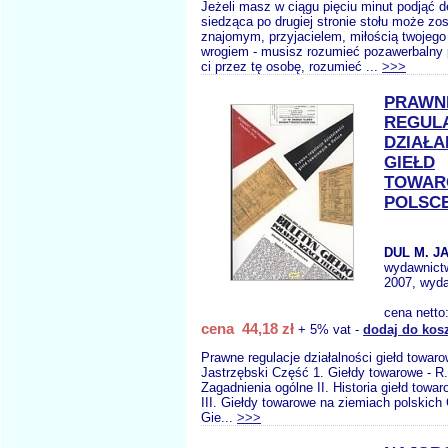
Jeżeli masz w ciągu pięciu minut podjąć 
siedząca po drugiej stronie stołu może zo
znajomym, przyjacielem, miłością twojego
wrogiem - musisz rozumieć pozawerbalny
ci przez tę osobę, rozumieć ...
>>>
PRAWN
REGUL
DZIAŁA
GIEŁD
TOWAR
POLSC
DUL M. J
wydawnict
2007, wyda
cena netto
cena 44,18 zł
+ 5% vat -
dodaj do kos
Prawne regulacje działalności giełd towar
Jastrzębski Część 1. Giełdy towarowe - R.
Zagadnienia ogólne II. Historia giełd towa
III. Giełdy towarowe na ziemiach polskich
Gie...
>>>