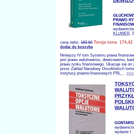
DEWIZ
GŁUCHOWSK
PRAWO R
FINANSO
wydawnictw
KLUWER
, 
Twoja cena 174,42 
cena netto:
183.60
dodaj do koszyka
Niniejszy IV tom Systemu prawa finanso
jest prawu walutowemu, dewizowemu, ba
prawu rynku finansowego. Ukazuje się on
przez Zakład Narodowy Ossolińskich tom
instytucji prawno-finansowych PRL,...
>>>
TOKSY
WALUT
PRZYKŁ
POLSKI
WALUT
GONTARSK
wydawnict
wydanie I