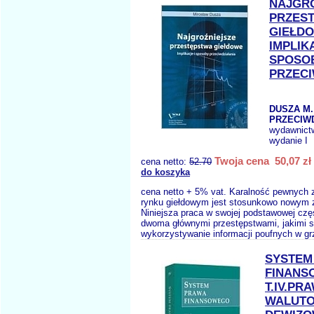
NAJGR
PRZES
GIEŁD
IMPLIK
SPOSO
PRZECI
DUSZA M. 
PRZECIW
wydawnict
wydanie I
Twoja cena 50,07 zł
cena netto:
52.70
do koszyka
cena netto + 5% vat. Karalność pewnych
rynku giełdowym jest stosunkowo nowym 
Niniejsza praca w swojej podstawowej czę
dwoma głównymi przestępstwami, jakimi 
wykorzystywanie informacji poufnych w gr
SYSTEM
FINANS
T.IV.PR
WALUT