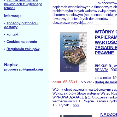
•
Zamów
informacje o
skoncentrow
nowościach z wybranego
papierach wartościowych o finansowym ch
tematu
problematyka innych walorów związanych j
obrotem handlowym (np. konosamentów, w
Informacje:
towarowych, niektórych dokumentów
ubezpieczeniowych)...
>>>
•
sposoby płatności i
dostawy
WTÓRNY 
•
kontakt
PAPIERAM
•
Cookies na stronie
WARTOŚC
ZAGADNIE
•
Regulamin zakupów
PRAWNE
Napisz
BISKUP R.
, w
propresssp@gmail.com
BRANTA
, 200
cena netto:
69
cena 65,55 zł
+ 5% vat -
dodaj do kos
Wtórny obrót papierami wartościowymi za
Wykaz skrótów Słowo wstępne Wstęp Roz
WPROWADZAJĄCE § 1. Otoczenie rynku 
wartościowych 1.1. Pojęcie i zadania rynk
1.2. Rynek...
>>>
NADZÓR