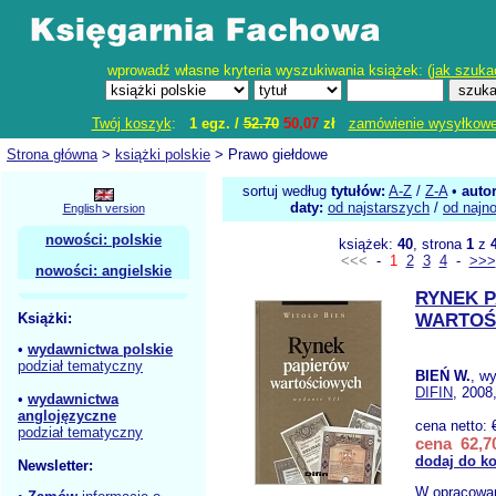
wprowadź własne kryteria wyszukiwania książek: (
jak szuka
Twój koszyk
:
1 egz. /
52.70
50,07
zł
zamówienie wysyłkow
Strona główna
>
książki polskie
> Prawo giełdowe
sortuj według
tytułów:
A-Z
/
Z-A
•
auto
daty:
od najstarszych
/
od najn
English version
nowości: polskie
książek:
40
, strona
1
z
<<<
-
1
2
3
4
-
>>>
nowości: angielskie
RYNEK 
Książki:
WARTOŚ
•
wydawnictwa polskie
podział tematyczny
BIEŃ W.
, w
DIFIN
, 2008
•
wydawnictwa
anglojęzyczne
cena netto:
podział tematyczny
cena 62,70
dodaj do k
Newsletter:
W opracowa