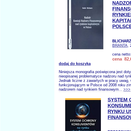
NADZO
FINAN
RYNKI
KAPIT
POLSC
BLICHARZ
BRANTA
, 
cena netto
cena 82,
dodaj do koszyka
Niniejsza monografia poświęcona jest dot
nieopisanej problematyce nadzoru nad ry
Jednak liczne z zawartych w pracy uwag,
funkcjonującym w Polsce od 2008 roku z
nadzorem nad rynkiem finansowym...
>>>
SYSTEM 
KONSUM
RYNKU U
FINANS