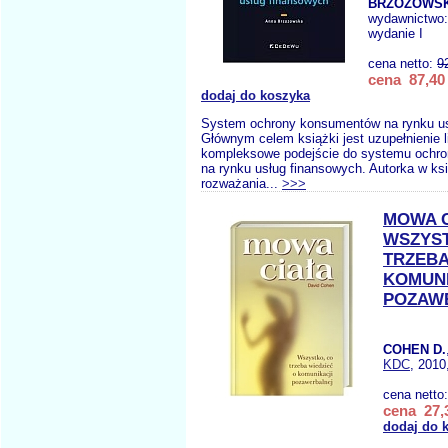
BRZOZOWSK
wydawnictwo
wydanie I
cena netto:
9
cena 87,40 
dodaj do koszyka
System ochrony konsumentów na rynku us
Głównym celem książki jest uzupełnienie li
kompleksowe podejście do systemu ochr
na rynku usług finansowych. Autorka w ks
rozważania...
>>>
MOWA 
WSZYS
TRZEBA
KOMUNI
POZAW
COHEN D.
KDC
, 2010
cena netto
cena 27,3
dodaj do 