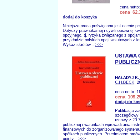
cena netto
cena 62,3
dodaj do koszyka
Niniejsza praca poświęcona jest ocenie pr
Dotyczy prawnokarnej i cywilnoprawnej kwa
opcyjnego, tj. ryzyka związanego z opcja
przykładzie polskich opcji walutowych z la
Wykaz skrótów...
>>>
USTAWA 
PUBLICZ
HAŁADYJ K.
C.H.BECK
, 2
cena netto:
1
cena 109,25
dodaj do ko
Publikacja za
szczegółowy 
ustawy z 29.7
publicznej i warunkach wprowadzania ins
finansowych do zorganizowanego systemu 
spółkach publicznych. Przedmiotem omówi
pojęty...
>>>