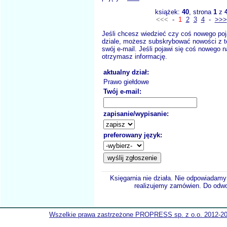
książek:
40
, strona
1
z
<<<
-
1
2
3
4
-
>>>
Jeśli chcesz wiedzieć czy coś nowego poj
dziale, możesz subskrybować nowości z t
swój e-mail. Jeśli pojawi się coś nowego n
otrzymasz informację.
aktualny dział:
Prawo giełdowe
Twój e-mail:
zapisanie/wypisanie:
preferowany język:
Księgarnia nie działa. Nie odpowiadamy 
realizujemy zamówien. Do odwol
Wszelkie prawa zastrzeżone PROPRESS sp. z o.o. 2012-2