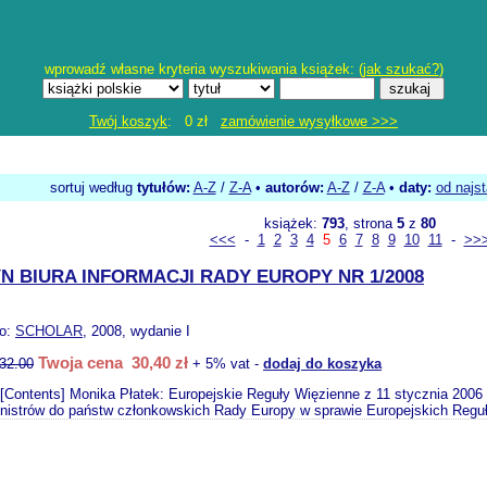
wprowadź własne kryteria wyszukiwania książek: (
jak szukać?
)
Twój koszyk
: 0 zł
zamówienie wysyłkowe >>>
sortuj według
tytułów:
A-Z
/
Z-A
•
autorów:
A-Z
/
Z-A
•
daty:
od najs
książek:
793
, strona
5
z
80
<<<
-
1
2
3
4
5
6
7
8
9
10
11
-
>>
N BIURA INFORMACJI RADY EUROPY NR 1/2008
o:
SCHOLAR
, 2008, wydanie I
Twoja cena 30,40 zł
32.00
+ 5% vat -
dodaj do koszyka
Contents] Monika Płatek: Europejskie Reguły Więzienne z 11 stycznia 2006 
nistrów do państw członkowskich Rady Europy w sprawie Europejskich Reguł