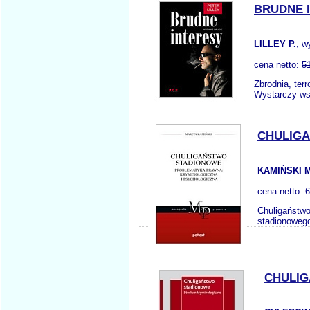
BRUDNE 
LILLEY P.
, w
cena netto:
5
Zbrodnia, ter
Wystarczy ws
CHULIGA
KAMIŃSKI M
cena netto:
6
Chuligaństwo
stadionowego
CHULIG