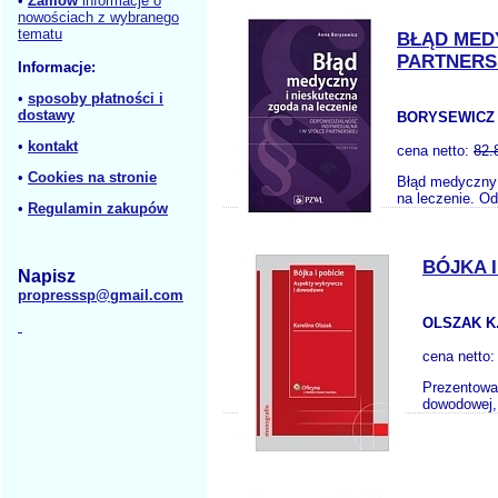
•
Zamów
informacje o
nowościach z wybranego
tematu
BŁĄD MED
PARTNERS
Informacje:
•
sposoby płatności i
dostawy
BORYSEWICZ 
•
kontakt
cena netto:
82.
•
Cookies na stronie
Błąd medyczny 
na leczenie. Od
•
Regulamin zakupów
BÓJKA 
Napisz
propresssp@gmail.com
OLSZAK K
cena netto
Prezentowan
dowodowej, 