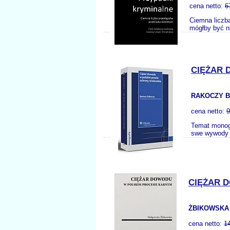
cena netto:
6
Ciemna liczb
mógłby być n
CIĘŻAR 
RAKOCZY B
cena netto:
9
Temat monogr
swe wywody o
CIĘŻAR 
ŻBIKOWSKA
cena netto:
1