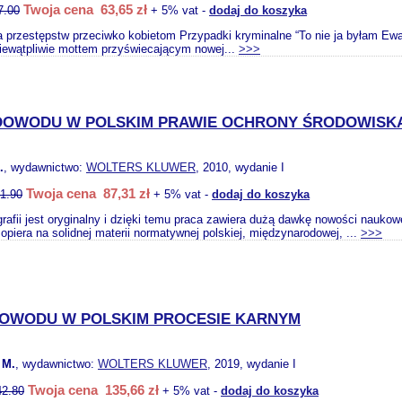
Twoja cena 63,65 zł
7.00
+ 5% vat -
dodaj do koszyka
a przestępstw przeciwko kobietom Przypadki kryminalne “To nie ja byłam Ewą
iewątpliwie mottem przyświecającym nowej...
>>>
DOWODU W POLSKIM PRAWIE OCHRONY ŚRODOWISK
.
, wydawnictwo:
WOLTERS KLUWER
, 2010, wydanie I
Twoja cena 87,31 zł
1.90
+ 5% vat -
dodaj do koszyka
afii jest oryginalny i dzięki temu praca zawiera dużą dawkę nowości naukowej
piera na solidnej materii normatywnej polskiej, międzynarodowej, ...
>>>
DOWODU W POLSKIM PROCESIE KARNYM
 M.
, wydawnictwo:
WOLTERS KLUWER
, 2019, wydanie I
Twoja cena 135,66 zł
42.80
+ 5% vat -
dodaj do koszyka