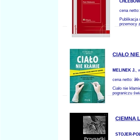
CHLEBOWI
cena netto
Publikacja
przemocy z
CIAŁO NI
MELINEK J.
, 
cena netto:
39
Ciało nie kłam
pograniczu świ
CIEMNA 
STOJER-POL