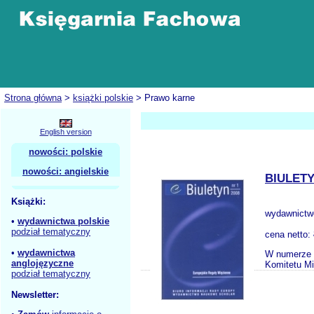
Strona główna
>
książki polskie
> Prawo karne
English version
nowości: polskie
nowości: angielskie
BIULETY
Książki:
wydawnictw
•
wydawnictwa polskie
podział tematyczny
cena netto:
•
wydawnictwa
W numerze [
anglojęzyczne
Komitetu Mi
podział tematyczny
Newsletter: