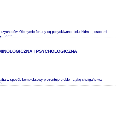
a przychodów. Olbrzymie fortuny są pozyskiwane nieludzkimi sposobami.
y...
>>>
INOLOGICZNA I PSYCHOLOGICZNA
rafia w sposób kompleksowy prezentuje problematykę chuligaństwa
>>