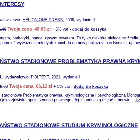
INTERESY
ydawnictwo:
HELION ONE PRESS
, 2006, wydanie II
Twoja cena 48,83 zł
1.40
+ 5% vat -
dodaj do koszyka
roryzm, narkotyki, handel żywym towarem. To tylko niektóre nielegalne źródł
pomnieć wywożenie młodych kobiet do domów publicznych w Berlinie, upraw
ŃSTWO STADIONOWE PROBLEMATYKA PRAWNA KRYM
.
, wydawnictwo:
POLTEXT
, 2021, wydanie I
Twoja cena 66,12 zł
9.60
+ 5% vat -
dodaj do koszyka
 stadionowe Problematyka prawna, kryminologiczna i psychologiczna Monog
 jako zjawiska społecznego i prawnego. Jej zasadniczą część stanowią...
>
AŃSTWO STADIONOWE STUDIUM KRYMINOLOGICZNE