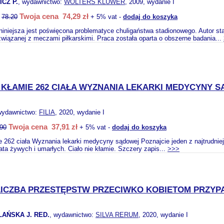
CZ P.
, wydawnictwo:
WOLTERS KLUWER
, 2009, wydanie I
Twoja cena 74,29 zł
:
78.20
+ 5% vat -
dodaj do koszyka
 niniejsza jest poświęcona problematyce chuligaństwa stadionowego. Autor s
wiązanej z meczami piłkarskimi. Praca została oparta o obszerne badania...
E KŁAMIE 262 CIAŁA WYZNANIA LEKARKI MEDYCYNY 
wydawnictwo:
FILIA
, 2020, wydanie I
Twoja cena 37,91 zł
.90
+ 5% vat -
dodaj do koszyka
ie 262 ciała Wyznania lekarki medycyny sądowej Poznajcie jeden z najtrudn
ata żywych i umarłych. Ciało nie kłamie. Szczery zapis...
>>>
LICZBA PRZESTĘPSTW PRZECIWKO KOBIETOM PRZYP
AŃSKA J. RED.
, wydawnictwo:
SILVA RERUM
, 2020, wydanie I