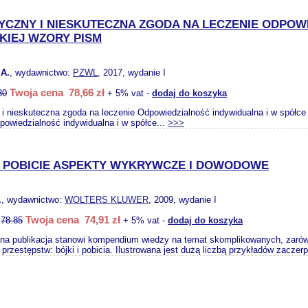
YCZNY I NIESKUTECZNA ZGODA NA LECZENIE ODPOW
KIEJ WZORY PISM
A.
, wydawnictwo:
PZWL
, 2017, wydanie I
Twoja cena 78,66 zł
80
+ 5% vat -
dodaj do koszyka
i nieskuteczna zgoda na leczenie Odpowiedzialność indywidualna i w spółce
powiedzialność indywidualna i w spółce...
>>>
I POBICIE ASPEKTY WYKRYWCZE I DOWODOWE
.
, wydawnictwo:
WOLTERS KLUWER
, 2009, wydanie I
Twoja cena 74,91 zł
:
78.85
+ 5% vat -
dodaj do koszyka
a publikacja stanowi kompendium wiedzy na temat skomplikowanych, zarówno o
przestępstw: bójki i pobicia. Ilustrowana jest dużą liczbą przykładów zaczerp