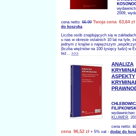
KOSONOGA
wydawnict
2009, wyda
Twoja cena 63,64 zł
cena netto:
66.99
do koszyka
Liczba osób znajdujących się w zakładach
u nas w okresie ostatnich 10 lat na tyle, ż
jednym z krajów o najwyższym „współczynn
(liczba więźniów na 100 tysięcy ludzi) w E
też...
>>>
ANALIZA
KRYMINA
ASPEKTY
KRYMINAL
PRAWNO
CHLEBOWICZ
FILIPKOWSK
wydawnictwo
KLUWER
, 20
cena netto:
1
cena 96,52 zł
+ 5% vat -
dodaj do kos