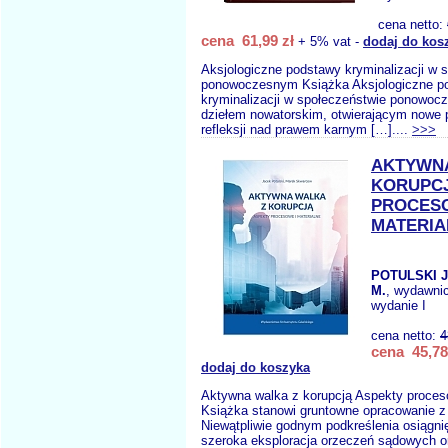
cena netto:
cena 61,99 zł
+ 5% vat -
dodaj do kos
Aksjologiczne podstawy kryminalizacji w 
ponowoczesnym Książka Aksjologiczne p
kryminalizacji w społeczeństwie ponowoc
dziełem nowatorskim, otwierającym nowe 
refleksji nad prawem karnym […]....
>>>
AKTYWNA
KORUPCJ
PROCESO
MATERIA
POTULSKI 
M.
, wydawni
wydanie I
cena netto:
4
cena 45,78
dodaj do koszyka
Aktywna walka z korupcją Aspekty proceso
Książka stanowi gruntowne opracowanie z 
Niewątpliwie godnym podkreślenia osiągni
szeroka eksploracja orzeczeń sądowych o