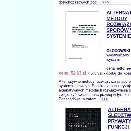
dotychczasowych pogl...
>>>
ALTERNA
METODY
ROZWIĄZ
SPORÓW 
SYSTEMI
GŁODOWSKI 
wydawnictwo:
wydanie I
cena netto:
55
cena 52,63 zł
+ 5% vat -
dodaj do kos
Alternatywne metody rozwiązywania spor
systemie prawnym Publikacja popularyzuj
alternatywnych metodach rozwiązywania 
zwiększyć świadomość prawną w tym zakr
Pozasądowe, a zatem...
>>>
ALTERN
ŚLEDZT
PRYWATY
FUNKCJI