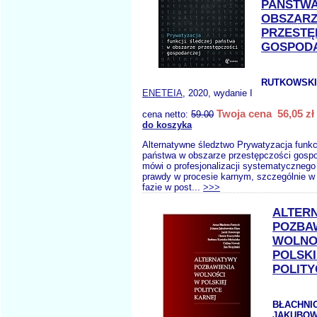
PAŃSTW
OBSZAR
PRZESTĘ
GOSPOD
RUTKOWSKI
ENETEIA
, 2020, wydanie I
Twoja cena 56,05 zł
cena netto:
59.00
do koszyka
Alternatywne śledztwo Prywatyzacja funkcj
państwa w obszarze przestępczości gospo
mówi o profesjonalizacji systematyczneg
prawdy w procesie karnym, szczególnie w 
fazie w post...
>>>
ALTER
POZBA
WOLNO
POLSKI
POLITY
BŁACHNIO
JAKUBOW