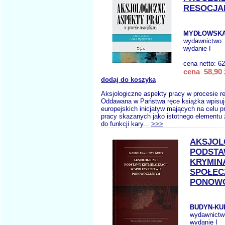
RESOCJAL
MYDŁOWSKA 
wydawnictwo
wydanie I
cena netto:
62
cena 58,90 
dodaj do koszyka
Aksjologiczne aspekty pracy w procesie re
Oddawana w Państwa ręce książka wpisuje
europejskich inicjatyw mających na celu p
pracy skazanych jako istotnego elementu
do funkcji kary...
>>>
AKSJOL
PODST
KRYMIN
SPOŁEC
PONOW
BUDYN-KUL
wydawnictw
wydanie I