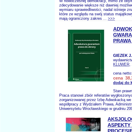
W nowoczesnej demokracji, mimo że oby
zdecydowanie większe niż dawniej możliw
wymiaru sprawiedliwości, nadal istnieje z
które ze względu na swój status majątko
mają ograniczony zakres ...
>>>
ADWOK
GWARA
PRAWA
GIEZEK J.
wydawnict
KLUWER
,
cena netto
cena 38,
dodaj do 
Stan prawn
Praca stanowi zbiór referatów wygłoszony
zorganizowanej przez Izbę Adwokacką we
współpracy z Wydziałem Prawa, Administra
Uniwersytetu Wrocławskiego w grudniu 2008
AKSJOLO
ASPEKTY
PROCESI