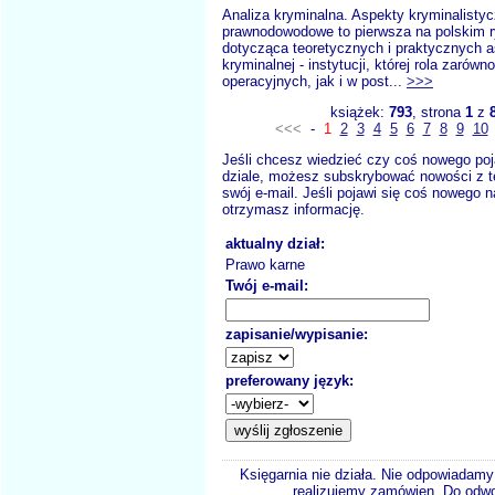
Analiza kryminalna. Aspekty kryminalistyc
prawnodowodowe to pierwsza na polskim r
dotycząca teoretycznych i praktycznych a
kryminalnej - instytucji, której rola zarówn
operacyjnych, jak i w post...
>>>
książek:
793
, strona
1
z
<<<
-
1
2
3
4
5
6
7
8
9
10
Jeśli chcesz wiedzieć czy coś nowego poj
dziale, możesz subskrybować nowości z t
swój e-mail. Jeśli pojawi się coś nowego n
otrzymasz informację.
aktualny dział:
Prawo karne
Twój e-mail:
zapisanie/wypisanie:
preferowany język:
Księgarnia nie działa. Nie odpowiadamy 
realizujemy zamówien. Do odwol