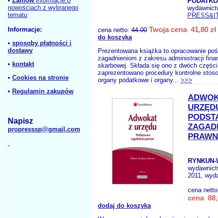
•
Zamów
informacje o
PODATK
nowościach z wybranego
wydawnict
tematu
PRESS&I
Twoja cena 41,80 zł
Informacje:
cena netto:
44.00
do koszyka
•
sposoby płatności i
dostawy
Prezentowana książka to opracowanie po
zagadnieniom z zakresu administracji finan
•
kontakt
skarbowej. Składa się ono z dwóch części 
zaprezentowano procedury kontrolne stos
•
Cookies na stronie
organy podatkowe i organy...
>>>
•
Regulamin zakupów
ADWOK
URZĘD
PODST
Napisz
ZAGAD
propresssp@gmail.com
PRAWN
RYNKUN-
wydawnic
2011, wyda
cena nett
cena 88,
dodaj do koszyka