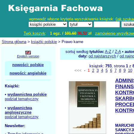
wprowadź własne kryteria wyszukiwania książek: (
jak szuka
Twój koszyk
:
1 egz. /
101.60
96,52
zł
zamówienie wysyłkow
Strona główna
>
książki polskie
> Prawo karne
sortuj według
tytułów:
A-Z
/
Z-A
•
auto
daty:
od najstarszych
/
od najn
English version
nowości: polskie
książek:
793
, strona
1
z
<<<
-
1
2
3
4
5
6
7
8
9
10
nowości: angielskie
ADMIN
Książki:
FINANS
KONTR
•
wydawnictwa polskie
SKARB
podział tematyczny
PROCE
•
wydawnictwa
KONTR
anglojęzyczne
podział tematyczny
MARUCHIN 
Newsletter:
SANKCYJ