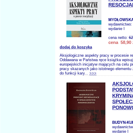
RESOCJAL
MYDŁOWSKA 
wydawnictwo
wydanie I
cena netto:
62
cena 58,90 
dodaj do koszyka
Aksjologiczne aspekty pracy w procesie re
Oddawana w Państwa ręce książka wpisuje
europejskich inicjatyw mających na celu p
pracy skazanych jako istotnego elementu
do funkcji kary...
>>>
AKSJOL
PODST
KRYMIN
SPOŁEC
PONOW
BUDYN-KUL
wydawnictw
wydanie I