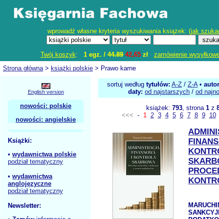
wprowadź własne kryteria wyszukiwania książek: (
jak szuka
Twój koszyk
:
1 egz. /
44.89
42,65
zł
zamówienie wysyłkow
Strona główna
>
książki polskie
> Prawo karne
sortuj według
tytułów:
A-Z
/
Z-A
•
auto
daty:
od najstarszych
/
od najn
English version
nowości: polskie
książek:
793
, strona
1
z
<<<
-
1
2
3
4
5
6
7
8
9
10
nowości: angielskie
ADMIN
Książki:
FINANS
KONTR
•
wydawnictwa polskie
SKARB
podział tematyczny
PROCE
•
wydawnictwa
KONTR
anglojęzyczne
podział tematyczny
MARUCHIN 
Newsletter:
SANKCYJ