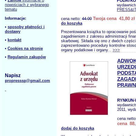
•
Zamów
informacje o
PODATK
nowościach z wybranego
wydawnict
tematu
PRESS&I
Twoja cena 41,80 zł
Informacje:
cena netto:
44.00
do koszyka
•
sposoby płatności i
dostawy
Prezentowana książka to opracowanie po
zagadnieniom z zakresu administracji finan
•
kontakt
skarbowej. Składa się ono z dwóch części 
zaprezentowano procedury kontrolne stos
•
Cookies na stronie
organy podatkowe i organy...
>>>
•
Regulamin zakupów
ADWOK
URZĘD
PODST
Napisz
ZAGAD
propresssp@gmail.com
PRAWN
RYNKUN-
wydawnic
2011, wyda
cena nett
cena 88,
dodaj do koszyka