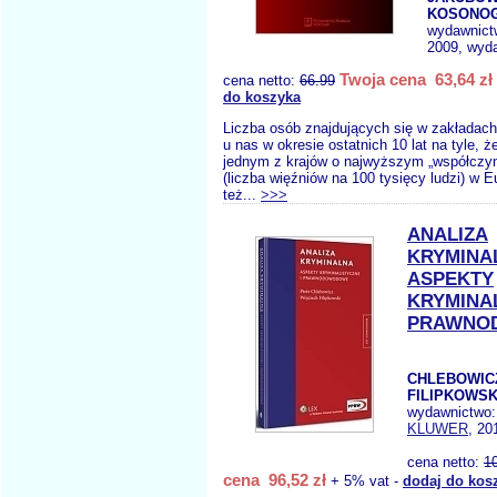
KOSONOGA
wydawnict
2009, wyda
Twoja cena 63,64 zł
cena netto:
66.99
do koszyka
Liczba osób znajdujących się w zakładach
u nas w okresie ostatnich 10 lat na tyle, ż
jednym z krajów o najwyższym „współczynn
(liczba więźniów na 100 tysięcy ludzi) w E
też...
>>>
ANALIZA
KRYMINA
ASPEKTY
KRYMINAL
PRAWNO
CHLEBOWICZ
FILIPKOWSK
wydawnictwo
KLUWER
, 20
cena netto:
1
cena 96,52 zł
+ 5% vat -
dodaj do kos