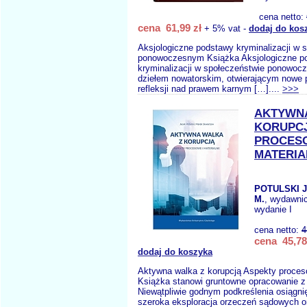
cena netto:
cena 61,99 zł
+ 5% vat -
dodaj do kos
Aksjologiczne podstawy kryminalizacji w 
ponowoczesnym Książka Aksjologiczne p
kryminalizacji w społeczeństwie ponowoc
dziełem nowatorskim, otwierającym nowe 
refleksji nad prawem karnym […]....
>>>
AKTYWNA
KORUPCJ
PROCESO
MATERIA
POTULSKI 
M.
, wydawni
wydanie I
cena netto:
4
cena 45,78
dodaj do koszyka
Aktywna walka z korupcją Aspekty proceso
Książka stanowi gruntowne opracowanie z 
Niewątpliwie godnym podkreślenia osiągni
szeroka eksploracja orzeczeń sądowych o