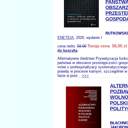
PAŃSTW
OBSZAR
PRZESTĘ
GOSPOD
RUTKOWSKI
ENETEIA
, 2020, wydanie I
Twoja cena 56,05 zł
cena netto:
59.00
do koszyka
Alternatywne śledztwo Prywatyzacja funkcj
państwa w obszarze przestępczości gospo
mówi o profesjonalizacji systematyczneg
prawdy w procesie karnym, szczególnie w 
fazie w post...
>>>
ALTER
POZBA
WOLNO
POLSKI
POLITY
BŁACHNIO
JAKUBOW