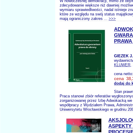
W nowoczesnej demokracji, mimo że oby
zdecydowanie większe niż dawniej możliw
wymiaru sprawiedliwości, nadal istnieje z
które ze względu na swój status majątko
mają ograniczony zakres ...
>>>
ADWOK
GWARA
PRAWA
GIEZEK J.
wydawnict
KLUWER
,
cena netto
cena 38,
dodaj do 
Stan prawn
Praca stanowi zbiór referatów wygłoszony
zorganizowanej przez Izbę Adwokacką we
współpracy z Wydziałem Prawa, Administra
Uniwersytetu Wrocławskiego w grudniu 2008
AKSJOLO
ASPEKTY
PROCESI