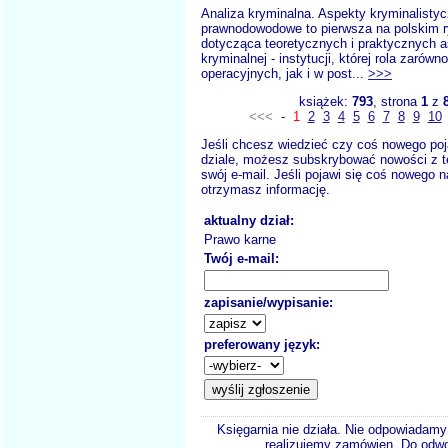
Analiza kryminalna. Aspekty kryminalistyc
prawnodowodowe to pierwsza na polskim r
dotycząca teoretycznych i praktycznych a
kryminalnej - instytucji, której rola zarówn
operacyjnych, jak i w post...
>>>
książek:
793
, strona
1
z
<<<
-
1
2
3
4
5
6
7
8
9
10
Jeśli chcesz wiedzieć czy coś nowego poj
dziale, możesz subskrybować nowości z t
swój e-mail. Jeśli pojawi się coś nowego n
otrzymasz informację.
aktualny dział:
Prawo karne
Twój e-mail:
zapisanie/wypisanie:
preferowany język:
Księgarnia nie działa. Nie odpowiadamy 
realizujemy zamówien. Do odwol