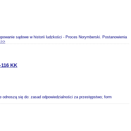
ępowanie sądowe w historii ludzkości - Proces Norymberski. Postanowienia
>>>
116 KK
e odnoszą się do: zasad odpowiedzialności za przestępstwo; form