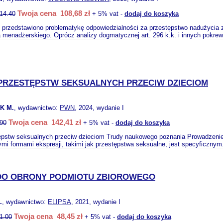
Twoja cena 108,68 zł
14.40
+ 5% vat -
dodaj do koszyka
 przedstawiono problematykę odpowiedzialności za przestępstwo nadużycia za
 menadżerskiego. Oprócz analizy dogmatycznej art. 296 k.k. i innych pokre
PRZESTĘPSTW SEKSUALNYCH PRZECIW DZIECIOM
K M.
, wydawnictwo:
PWN
, 2024, wydanie I
Twoja cena 142,41 zł
90
+ 5% vat -
dodaj do koszyka
pstw seksualnych przeciw dzieciom Trudy naukowego poznania Prowadzenie b
i formami ekspresji, takimi jak przestępstwa seksualne, jest specyficznym
DO OBRONY PODMIOTU ZBIOROWEGO
.
, wydawnictwo:
ELIPSA
, 2021, wydanie I
Twoja cena 48,45 zł
1.00
+ 5% vat -
dodaj do koszyka