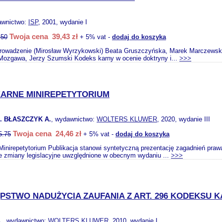
awnictwo:
ISP
, 2001, wydanie I
Twoja cena 39,43 zł
.50
+ 5% vat -
dodaj do koszyka
prowadzenie (Mirosław Wyrzykowski) Beata Gruszczyńska, Marek Marczewski 
Mozgawa, Jerzy Szumski Kodeks karny w ocenie doktryny i...
>>>
ARNE MINIREPETYTORIUM
. BŁASZCZYK A.
, wydawnictwo:
WOLTERS KLUWER
, 2020, wydanie III
Twoja cena 24,46 zł
5.75
+ 5% vat -
dodaj do koszyka
Minirepetytorium Publikacja stanowi syntetyczną prezentację zagadnień praw
e zmiany legislacyjne uwzględnione w obecnym wydaniu ...
>>>
PSTWO NADUŻYCIA ZAUFANIA Z ART. 296 KODEKSU 
.
, wydawnictwo:
WOLTERS KLUWER
, 2010, wydanie I