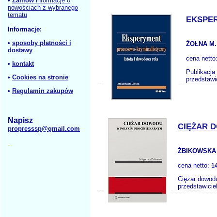
•
Zamów
informacje o
nowościach z wybranego
tematu
EKSPE
Informacje:
•
sposoby płatności i
ŻOŁNA M.
dostawy
cena netto
•
kontakt
Publikacja
•
Cookies na stronie
przedstawi
•
Regulamin zakupów
Napisz
CIĘŻAR 
propresssp@gmail.com
ŻBIKOWSKA
cena netto:
1
Ciężar dowodu
przedstawicie