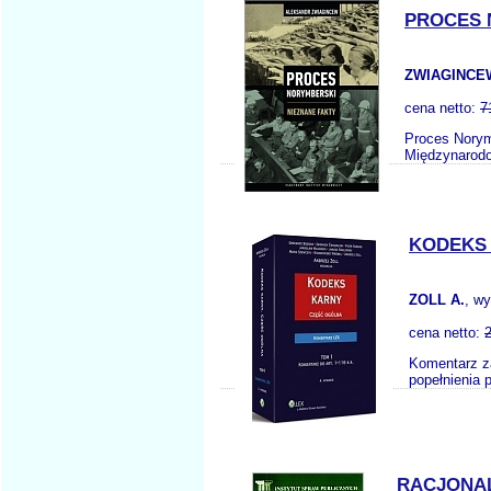
PROCES 
ZWIAGINCE
cena netto:
7
Proces Norym
Międzynarodo
KODEKS 
ZOLL A.
, w
cena netto:
Komentarz za
popełnienia 
RACJONA