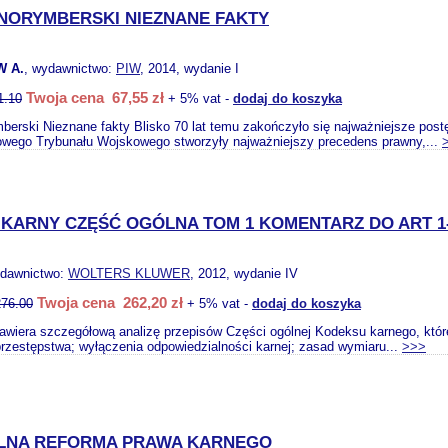
NORYMBERSKI NIEZNANE FAKTY
W A.
, wydawnictwo:
PIW
, 2014, wydanie I
Twoja cena 67,55 zł
1.10
+ 5% vat -
dodaj do koszyka
berski Nieznane fakty Blisko 70 lat temu zakończyło się najważniejsze post
wego Trybunału Wojskowego stworzyły najważniejszy precedens prawny,...
KARNY CZĘŚĆ OGÓLNA TOM 1 KOMENTARZ DO ART 1-
ydawnictwo:
WOLTERS KLUWER
, 2012, wydanie IV
Twoja cena 262,20 zł
276.00
+ 5% vat -
dodaj do koszyka
wiera szczegółową analizę przepisów Części ogólnej Kodeksu karnego, któr
przestępstwa; wyłączenia odpowiedzialności karnej; zasad wymiaru...
>>>
LNA REFORMA PRAWA KARNEGO