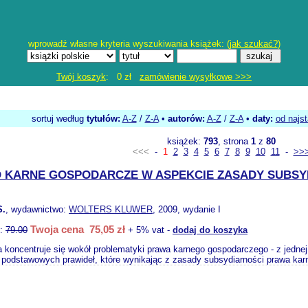
wprowadź własne kryteria wyszukiwania książek: (
jak szukać?
)
Twój koszyk
: 0 zł
zamówienie wysyłkowe >>>
sortuj według
tytułów:
A-Z
/
Z-A
•
autorów:
A-Z
/
Z-A
•
daty:
od najs
książek:
793
, strona
1
z
80
<<<
-
1
2
3
4
5
6
7
8
9
10
11
-
>>
 KARNE GOSPODARCZE W ASPEKCIE ZASADY SUBSY
S.
, wydawnictwo:
WOLTERS KLUWER
, 2009, wydanie I
Twoja cena 75,05 zł
o:
79.00
+ 5% vat -
dodaj do koszyka
 koncentruje się wokół problematyki prawa karnego gospodarczego - z jednej 
 podstawowych prawideł, które wynikając z zasady subsydiarności prawa kar