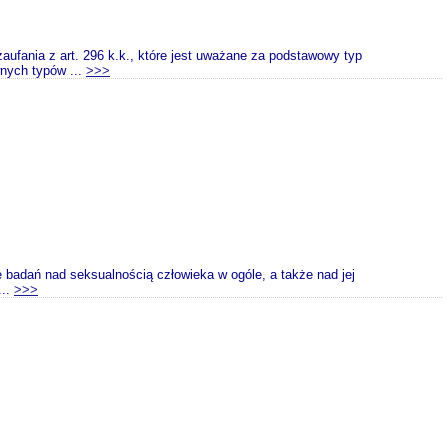
ufania z art. 296 k.k., które jest uważane za podstawowy typ
wnych typów ...
>>>
adań nad seksualnością człowieka w ogóle, a także nad jej
...
>>>