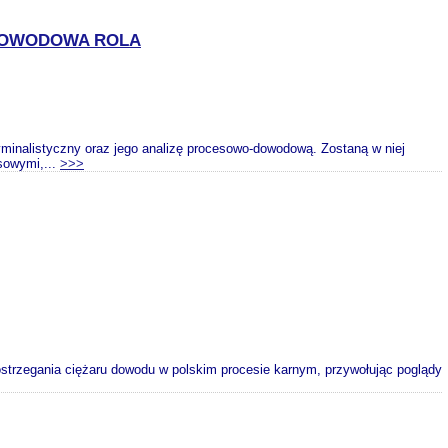
 DOWODOWA ROLA
yminalistyczny oraz jego analizę procesowo-dowodową. Zostaną w niej
sowymi,...
>>>
strzegania ciężaru dowodu w polskim procesie karnym, przywołując poglądy