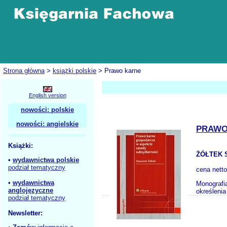
Strona główna
>
książki polskie
> Prawo karne
English version
nowości: polskie
nowości: angielskie
PRAWO
Książki:
ŻÓŁTEK 
•
wydawnictwa polskie
podział tematyczny
cena nett
•
wydawnictwa
Monografia
anglojęzyczne
określenia
podział tematyczny
Newsletter: