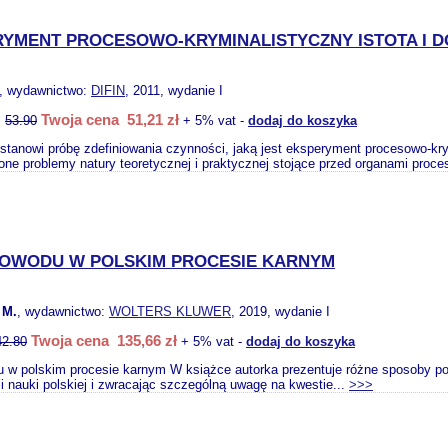
RYMENT PROCESOWO-KRYMINALISTYCZNY ISTOTA I
, wydawnictwo:
DIFIN
, 2011, wydanie I
Twoja cena 51,21 zł
:
53.90
+ 5% vat -
dodaj do koszyka
 stanowi próbę zdefiniowania czynności, jaką jest eksperyment procesowo-kr
one problemy natury teoretycznej i praktycznej stojące przed organami proce
DOWODU W POLSKIM PROCESIE KARNYM
 M.
, wydawnictwo:
WOLTERS KLUWER
, 2019, wydanie I
Twoja cena 135,66 zł
42.80
+ 5% vat -
dodaj do koszyka
 w polskim procesie karnym W książce autorka prezentuje różne sposoby po
li nauki polskiej i zwracając szczególną uwagę na kwestie...
>>>