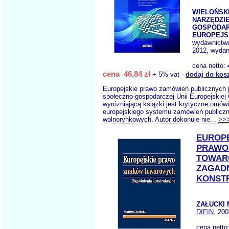
WIELOŃSKI
NARZĘDZI
GOSPODAR
EUROPEJS
wydawnictw
2012, wydan
cena netto:
cena 46,84 zł
+ 5% vat -
dodaj do kos
Europejskie prawo zamówień publicznych 
społeczno-gospodarczej Unii Europejskiej
wyróżniającą książki jest krytyczne omówi
europejskiego systemu zamówień publiczn
wolnorynkowych. Autor dokonuje nie...
>>
EUROP
PRAWO
TOWAR
ZAGADN
KONST
ZAŁUCKI 
DIFIN
, 200
cena netto