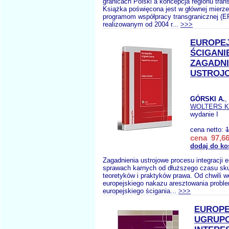
granicach Polski a koncepcja regionu tran
Książka poświęcona jest w głównej mierze
programom współpracy transgranicznej (
realizowanym od 2004 r...
>>>
EUROPEJ
ŚCIGANI
ZAGADNI
USTROJ
GÓRSKI A.
,
WOLTERS 
wydanie I
cena netto:
1
cena 97,66
dodaj do ko
Zagadnienia ustrojowe procesu integracji e
sprawach karnych od dłuższego czasu sk
teoretyków i praktyków prawa. Od chwili w
europejskiego nakazu aresztowania probl
europejskiego ścigania...
>>>
EUROPE
UGRUP