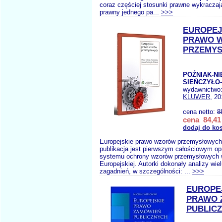
coraz częściej stosunki prawne wykraczaj
prawny jednego pa...
>>>
EUROPEJ
PRAWO 
PRZEMY
POŹNIAK-NI
SIEŃCZYŁO-
wydawnictwo
KLUWER
, 20
cena netto:
8
cena 84,41 
dodaj do ko
Europejskie prawo wzorów przemysłowyc
publikacja jest pierwszym całościowym o
systemu ochrony wzorów przemysłowych w
Europejskiej. Autorki dokonały analizy wiel
zagadnień, w szczególności: ...
>>>
EUROPE
PRAWO 
PUBLIC