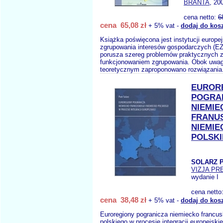
BRANTA
, 20
cena netto:
6
cena 65,08 zł
+ 5% vat -
dodaj do kos
Książka poświęcona jest instytucji europe
zgrupowania interesów gospodarczych (EZ
porusza szereg problemów praktycznych 
funkcjonowaniem zgrupowania. Obok uwag
teoretycznym zaproponowano rozwiązania
EUROR
POGRA
NIEMIE
FRANUS
NIEMIE
POLSK
SOLARZ P
VIZJA PRE
wydanie I
cena netto
cena 38,48 zł
+ 5% vat -
dodaj do kos
Euroregiony pogranicza niemiecko francus
polskiego w procesie integracji europejskiej