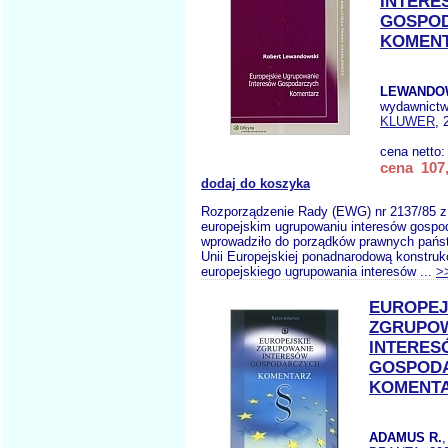
INTERE
GOSPO
KOMEN
LEWANDOW
wydawnict
KLUWER
, 
cena netto
cena 107,
dodaj do koszyka
Rozporządzenie Rady (EWG) nr 2137/85 z 2
europejskim ugrupowaniu interesów gospo
wprowadziło do porządków prawnych pańs
Unii Europejskiej ponadnarodową konstruk
europejskiego ugrupowania interesów ...
>
EUROPEJ
ZGRUPO
INTERES
GOSPOD
KOMENT
ADAMUS R.