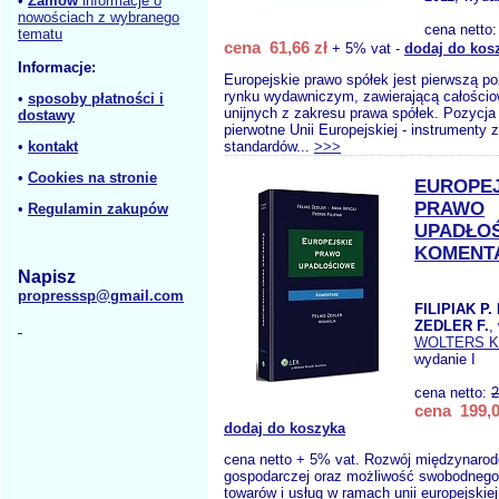
•
Zamów
informacje o
nowościach z wybranego
cena netto
tematu
cena 61,66 zł
+ 5% vat -
dodaj do kos
Informacje:
Europejskie prawo spółek jest pierwszą p
rynku wydawniczym, zawierającą całościow
•
sposoby płatności i
unijnych z zakresu prawa spółek. Pozycja
dostawy
pierwotne Unii Europejskiej - instrumenty z
•
kontakt
standardów...
>>>
•
Cookies na stronie
EUROPEJ
PRAWO
•
Regulamin zakupów
UPADŁO
KOMENT
Napisz
propresssp@gmail.com
FILIPIAK P.
ZEDLER F.
,
WOLTERS 
wydanie I
cena netto:
2
cena 199,0
dodaj do koszyka
cena netto + 5% vat. Rozwój międzynarod
gospodarczej oraz możliwość swobodnego
towarów i usług w ramach unii europejskie