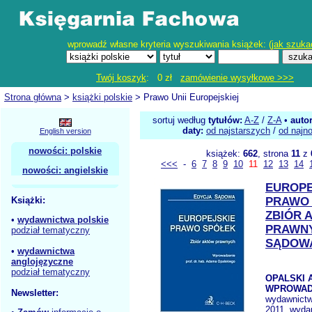
wprowadź własne kryteria wyszukiwania książek: (
jak szuka
Twój koszyk
: 0 zł
zamówienie wysyłkowe >>>
Strona główna
>
książki polskie
> Prawo Unii Europejskiej
sortuj według
tytułów:
A-Z
/
Z-A
•
auto
daty:
od najstarszych
/
od najn
English version
nowości: polskie
książek:
662
, strona
11
z
<<<
-
6
7
8
9
10
11
12
13
14
nowości: angielskie
EUROPE
Książki:
PRAWO
ZBIÓR 
•
wydawnictwa polskie
PRAWN
podział tematyczny
SĄDOW
•
wydawnictwa
anglojęzyczne
podział tematyczny
OPALSKI A
WPROWAD
Newsletter:
wydawnict
2011, wydan