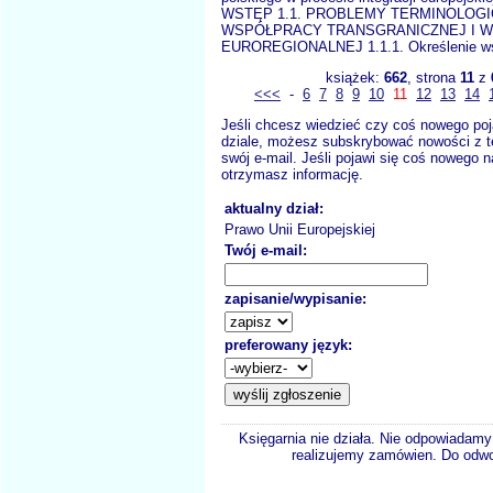
WSTĘP 1.1. PROBLEMY TERMINOLOG
WSPÓŁPRACY TRANSGRANICZNEJ I 
EUROREGIONALNEJ 1.1.1. Określenie w
książek:
662
, strona
11
z
<<<
-
6
7
8
9
10
11
12
13
14
Jeśli chcesz wiedzieć czy coś nowego poj
dziale, możesz subskrybować nowości z t
swój e-mail. Jeśli pojawi się coś nowego n
otrzymasz informację.
aktualny dział:
Prawo Unii Europejskiej
Twój e-mail:
zapisanie/wypisanie:
preferowany język:
Księgarnia nie działa. Nie odpowiadamy 
realizujemy zamówien. Do odwol