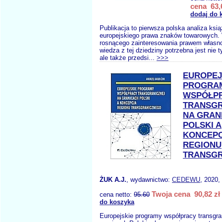
cena 63,
dodaj do 
Publikacja to pierwsza polska analiza ks
europejskiego prawa znaków towarowych.
rosnącego zainteresowania prawem własnoś
wiedza z tej dziedziny potrzebna jest nie 
ale także przedsi...
>>>
EUROPEJ
PROGRA
WSPÓŁP
TRANSGR
NA GRAN
POLSKI A
KONCEP
REGIONU
TRANSG
ŻUK A.J.
, wydawnictwo:
CEDEWU
, 2020,
Twoja cena 90,82 zł
cena netto:
95.60
do koszyka
Europejskie programy współpracy transgra