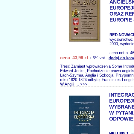
ANGIELSK
EUROPEJ
ORAZ RE
EUROPIE 
RED.NOWACK
wydawnictwo
2000, wydanie
cena netto:
46
cena 43,99 zł
+ 5% vat -
dodaj do kos
Treść Zamiast wprowadzenia Some Introd
Edward Jenks, Pochodzenie prawa angiels
Lach-Szyrma, Anglia i Szkocja. Przypomni
roku 1820-1824 odbytej Franciszek Longc
W Anglii ...
>>>
INTEGRA
EUROPEJ
WYBRANE
W PYTANI
ODPOWIE
HELLER J.
, 