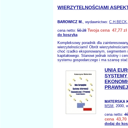
WIERZYTELNOŚCIAMI ASPEK
BAROWICZ M.
, wydawnictwo:
C.H.BECK
Twoja cena 47,77 zł
cena netto:
50.28
do koszyka
Kompleksowy poradnik dla zainteresowan
wierzytelnościami! Obrót wierzytelnościam
choć rzadko eksponowanym, segmentem 
kapitałowego. Stanowi jednak istotny i ce
systemu gospodarczego i ma szansę stać 
UNIA EU
SYSTEMY
EKONOMI
PRAWNEJ
MATERSKA K
MSM
, 2000, 
cena netto:
46
cena 43,70 
dodaj do kos