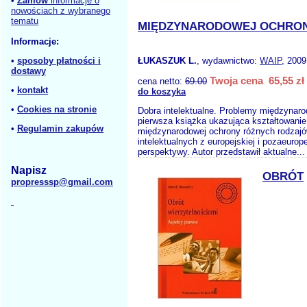
•
Zamów
informacje o
nowościach z wybranego
tematu
MIĘDZYNARODOWEJ OCHRO
Informacje:
•
sposoby płatności i
ŁUKASZUK L.
, wydawnictwo:
WAIP
, 2009
dostawy
Twoja cena 65,55 zł
cena netto:
69.00
•
kontakt
do koszyka
•
Cookies na stronie
Dobra intelektualne. Problemy międzynaro
pierwsza książka ukazująca kształtowani
•
Regulamin zakupów
międzynarodowej ochrony różnych rodzajó
intelektualnych z europejskiej i pozaeurope
perspektywy. Autor przedstawił aktualne..
Napisz
OBRÓT
propresssp@gmail.com