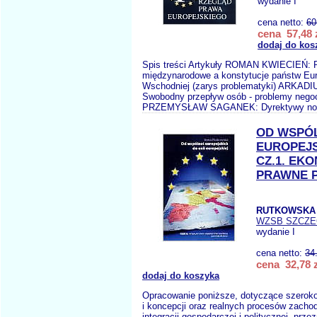
wydanie I
cena netto:
60
cena 57,48 
dodaj do kos
Spis treści Artykuły ROMAN KWIECIEŃ: 
międzynarodowe a konstytucje państw Eur
Wschodniej (zarys problematyki) ARKA
Swobodny przepływ osób - problemy nego
PRZEMYSŁAW SAGANEK: Dyrektywy no
OD WSPÓ
EUROPEJS
CZ.1. EKO
PRAWNE P
RUTKOWSKA 
WZSB SZCZE
wydanie I
cena netto:
34
cena 32,78 z
dodaj do koszyka
Opracowanie poniższe, dotyczące szeroko
i koncepcji oraz realnych procesów zachod
integracji gospodarczej i politycznej, prze