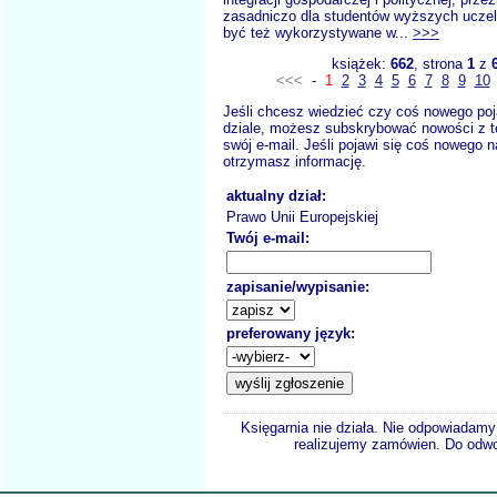
zasadniczo dla studentów wyższych uczel
być też wykorzystywane w...
>>>
książek:
662
, strona
1
z
<<<
-
1
2
3
4
5
6
7
8
9
10
Jeśli chcesz wiedzieć czy coś nowego poj
dziale, możesz subskrybować nowości z t
swój e-mail. Jeśli pojawi się coś nowego n
otrzymasz informację.
aktualny dział:
Prawo Unii Europejskiej
Twój e-mail:
zapisanie/wypisanie:
preferowany język:
Księgarnia nie działa. Nie odpowiadamy 
realizujemy zamówien. Do odwol