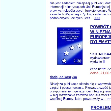
Nie jest zadaniem niniejszej publikacji dos
informacji o instytucjach Unii Europejskie
prawnych określających funkcjonowanie W
zasadach Wspólnego Rynku, systemach w
podatkowych i celnych, lecz...
>>>
POWRÓT 
W NIEZNA
EUROPEJ
DYLEMAT
SKOTNICKA-I
wydawnictwo:
wydanie II
cena netto:
22
cena 21,66 
dodaj do koszyka
Niniejsza publikacja składa się z wprowad
części i podsumowania. Pierwsza część j
przypomnieniem genezy idei integracji euro
w niej rozważania zarówno nad XlX-wiecz
wspólnej Europy, które powstawały w...
>>
PROBLEM