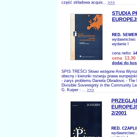
część składowa acquis...
>>>
STUDIA 
EUROPEJS
RED. SEWER
wydawnictwo
wydanie I
cena netto:
14
cena 13,30 
dodaj do kos
SPIS TREŚCI Słowo wstępne Anna Wyroz
obecny i kierunki rozwoju prawa europejsk
- zarys problemu Daniela Obradovic - The 
Divisible Sovereignty in the Community L
G. Kuiper - ...
>>>
PRZEGLĄ
EUROPEJ
2/2001
RED. CZAPLI
wydawnictwo: