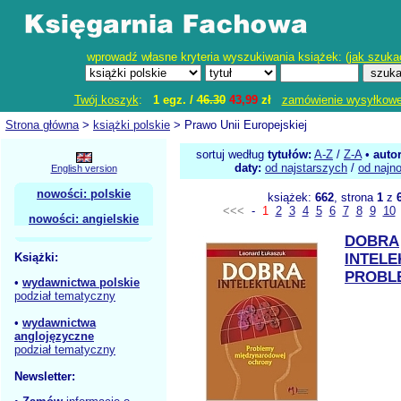
wprowadź własne kryteria wyszukiwania książek: (
jak szuka
Twój koszyk
:
1 egz. /
46.30
43,99
zł
zamówienie wysyłkow
Strona główna
>
książki polskie
> Prawo Unii Europejskiej
sortuj według
tytułów:
A-Z
/
Z-A
•
auto
daty:
od najstarszych
/
od najn
English version
nowości: polskie
książek:
662
, strona
1
z
<<<
-
1
2
3
4
5
6
7
8
9
10
nowości: angielskie
DOBRA
Książki:
INTEL
PROBL
•
wydawnictwa polskie
podział tematyczny
•
wydawnictwa
anglojęzyczne
podział tematyczny
Newsletter: