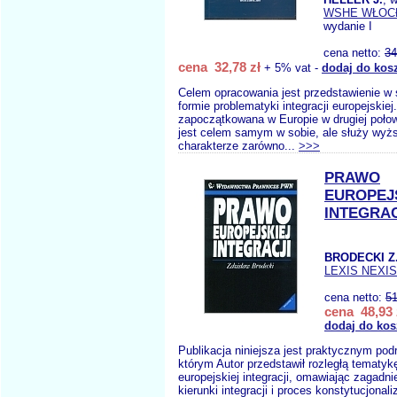
WSHE WŁOC
wydanie I
cena netto:
34
cena 32,78 zł
+ 5% vat -
dodaj do kos
Celem opracowania jest przedstawienie w 
formie problematyki integracji europejskiej
zapoczątkowana w Europie w drugiej poło
jest celem samym w sobie, ale służy wy
charakterze zarówno...
>>>
PRAWO
EUROPEJ
INTEGRAC
BRODECKI Z
LEXIS NEXIS
cena netto:
51
cena 48,93 
dodaj do kos
Publikacja niniejsza jest praktycznym pod
którym Autor przedstawił rozległą tematyk
europejskiej integracji, omawiając zagadni
kierunki integracji i proces konstytucjonali