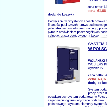
cena netto:
64
cena 61,66 
dodaj do koszyka
Podręcznik w przystępny sposób omawia 
finansów publicznych, prawa budżetowego
jednostek samorządu terytorialnego, pra
(wraz z omówieniem poszczególnych poda
celnego, prawa dewizowego, a także ...
>
SYSTEM
W POLSC
WOLAŃSKI 
WOLTERS K
wydanie IV
cena netto:
6
cena 63,07 
dodaj do ko
System poda
pracy przedst
obowiązujący system podatkowy w Polsc
zagadnienia ogólne dotyczące podatków i
podatkowego, wybrane elementy systemó