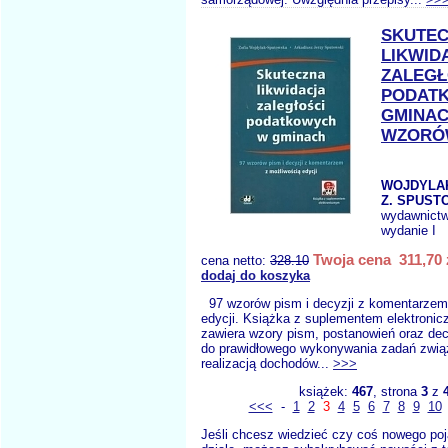
SKUTE
LIKWID
ZALEGŁ
PODAT
GMINAC
WZORÓ
WOJDYLA
Z. SPUSTO
wydawnict
wydanie I
Twoja cena 311,70 
cena netto:
328.10
dodaj do koszyka
97 wzorów pism i decyzji z komentarzem
edycji. Książka z suplementem elektroni
zawiera wzory pism, postanowień oraz dec
do prawidłowego wykonywania zadań zwią
realizacją dochodów...
>>>
książek:
467
, strona
3
z
<<<
-
1
2
3
4
5
6
7
8
9
10
Jeśli chcesz wiedzieć czy coś nowego poj