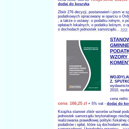
dodaj do koszyka
Zbiór 276 decyzji, postanowień i pism w 
podatkowych opracowany w oparciu o Ord
, a także o ustawy: o podatku rolnym, o p
opłatach lokalnych, o podatku leśnym, o o
o dochodach jednostek samorządu...
>>>
STANOW
GMINN
PODAT
WZORY 
KOMEN
WOJDYLA
Z. SPUTKO
wydawnict
2010, wyda
cena netto
cena 166,25 zł
+ 5% vat -
dodaj do ko
Książka stanowi zbiór wzorów uchwał po
jednostek samorządu terytorialnego niezb
realizowania prawidłowej polityki fiskalnej
podatków i opłat, które są dochodami włas
samorządowej. Uwzględnia przepisy...
>>