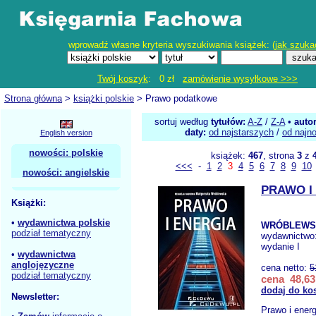
wprowadź własne kryteria wyszukiwania książek: (
jak szuka
Twój koszyk
: 0 zł
zamówienie wysyłkowe >>>
Strona główna
>
książki polskie
> Prawo podatkowe
sortuj według
tytułów:
A-Z
/
Z-A
•
auto
daty:
od najstarszych
/
od najn
English version
nowości: polskie
książek:
467
, strona
3
z
<<<
-
1
2
3
4
5
6
7
8
9
10
nowości: angielskie
PRAWO I
Książki:
•
wydawnictwa polskie
WRÓBLEWSK
podział tematyczny
wydawnictwo
wydanie I
•
wydawnictwa
anglojęzyczne
cena netto:
5
podział tematyczny
cena 48,63
dodaj do ko
Newsletter:
Prawo i energ