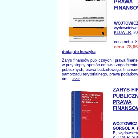
PRAWA
FINANS
WÓJTOWICZ
wydawnictwo
KLUWER
, 2
cena netto:
8
cena 78,66
dodaj do koszyka
Zarys finansów publicznych i prawa finan
w przystępny sposób omawia zagadnienia:
publicznych, prawa budżetowego, finansó
samorządu terytorialnego, prawa podatkow
om...
>>>
ZARYS F
PUBLICZN
PRAWA
FINANSO
WÓJTOWICZ 
GORGOL A. 
P.
, wydawnic
KLUWER
, 20