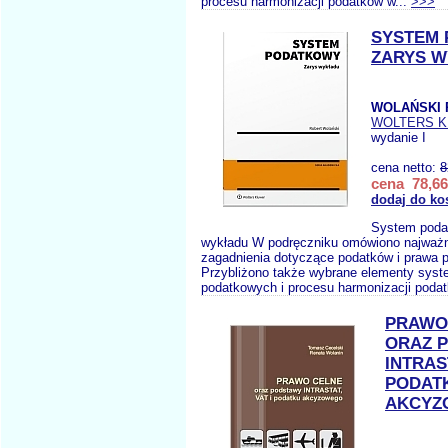
procesu harmonizacji podatków w...
>>>
SYSTEM
ZARYS 
WOLAŃSKI 
WOLTERS 
wydanie I
cena netto:
8
cena 78,66
dodaj do ko
System poda
wykładu W podręczniku omówiono najważn
zagadnienia dotyczące podatków i prawa 
Przybliżono także wybrane elementy sys
podatkowych i procesu harmonizacji poda
PRAWO
ORAZ 
INTRAS
PODAT
AKCYZ