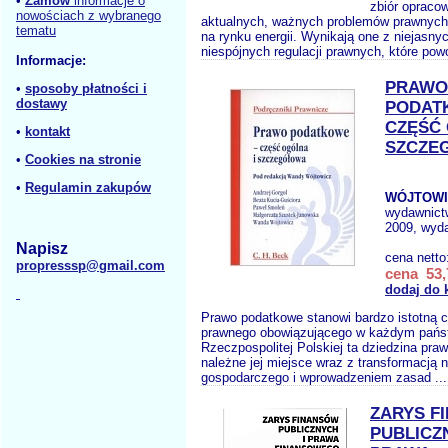
•
Zamów
informacje o
zbiór opraco
nowościach z wybranego
aktualnych, ważnych problemów prawnych
tematu
na rynku energii. Wynikają one z niejasnyc
niespójnych regulacji prawnych, które pow
Informacje:
PRAWO
•
sposoby płatności i
dostawy
PODAT
CZĘŚĆ 
•
kontakt
SZCZE
•
Cookies na stronie
•
Regulamin zakupów
WÓJTOWI
wydawnict
2009, wyda
Napisz
cena netto
propresssp@gmail.com
cena 53,
dodaj do 
Prawo podatkowe stanowi bardzo istotną 
prawnego obowiązującego w każdym pańs
Rzeczpospolitej Polskiej ta dziedzina pra
należne jej miejsce wraz z transformacją 
gospodarczego i wprowadzeniem zasad ..
ZARYS F
PUBLICZ