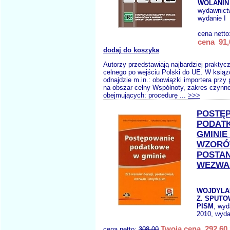
WOLANIN 
wydawnict
wydanie I
cena netto
cena 91,
dodaj do koszyka
Autorzy przedstawiają najbardziej prakty
celnego po wejściu Polski do UE. W książ
odnajdzie m.in.: obowiązki importera przy
na obszar celny Wspólnoty, zakres czynno
obejmujących: procedurę ...
>>>
POSTĘ
PODAT
GMINIE 
WZORÓ
POSTA
WEZWA
WOJDYLA
Z. SPUTOW
PISM
, wy
2010, wyda
Twoja cena 292,60 
cena netto:
308.00