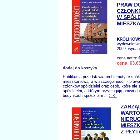
PRAW DO
CZŁONK
W SPÓŁD
MIESZK
KRÓLIKOWS
wydawnictw
2009, wydani
cena netto:
cena 63,65
dodaj do koszyka
Publikacja przedstawia problematykę spółd
mieszkaniową, a w szczególności: - prawa
członków spółdzielni oraz osób, które nie
spółdzielni, a którym przysługują prawa do
budynkach spółdzielni ...
>>>
ZARZĄ
WARTO
NIERU
MIESZ
Z PŁYT