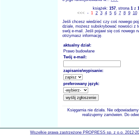
książek:
157
, strona
1
z
<<<
-
1
2
3
4
5
6
7
8
9
10
Jeśli chcesz wiedzieć czy coś nowego poj
dziale, możesz subskrybować nowości z t
swój e-mail. Jeśli pojawi się coś nowego n
otrzymasz informację.
aktualny dział:
Prawo budowlane
Twój e-mail:
zapisanie/wypisanie:
preferowany język:
Księgarnia nie działa. Nie odpowiadamy 
realizujemy zamówien. Do odwol
Wszelkie prawa zastrzeżone PROPRESS sp. z o.o. 2012-2