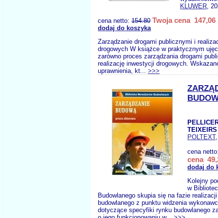
KLUWER
, 2
Twoja cena 147,06 
cena netto:
154.80
dodaj do koszyka
Zarządzanie drogami publicznymi i realizac
drogowych W książce w praktycznym uję
zarówno proces zarządzania drogami publi
realizację inwestycji drogowych. Wskazan
uprawnienia, kt...
>>>
ZARZĄ
BUDO
PELLICER
TEIXEIRS 
POLTEXT
cena netto
cena 49,
dodaj do 
Kolejny po
w Bibliote
Budowlanego skupia się na fazie realizacj
budowlanego z punktu widzenia wykonaw
dotyczące specyfiki rynku budowlanego za
o jego funkcjonowaniu w...
>>>