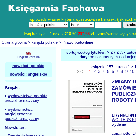
wprowadź własne kryteria wyszukiwania książek: (
jak szuka
Twój koszyk
:
1 egz. /
218.50
207,58
zł
zamówienie wysyłko
Strona główna
>
książki polskie
> Prawo budowlane
sortuj według
tytułów:
A-Z
/
Z-A
•
auto
daty:
od najstarszych
/
od najn
English version
nowości: polskie
książek:
157
, strona
1
z
<<<
-
1
2
3
4
5
6
7
8
9
10
nowości: angielskie
ZMIANY 
Książki:
ZAMÓWIE
PUBLICZ
•
wydawnictwa polskie
ROBOTY
podział tematyczny
•
wydawnictwa
anglojęzyczne
DRYNKORN 
podział tematyczny
WOLTERS K
wydanie I
Newsletter:
cena netto:
1