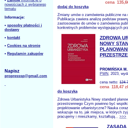
•
Zamów
informacje o
cena 135,66
nowościach z wybranego
dodaj do koszyka
tematu
Zmiany umów o zamówienia publiczne na 
Informacje:
Publikacja zawiera analizę podstaw praw
zastosowanie do umów o zamówienia publi
•
sposoby płatności i
konkretnych problemów występujących przy
dostawy
ZDROWA U
•
kontakt
NOWY STA
•
Cookies na stronie
PLANOWAN
•
Regulamin zakupów
PRZESTRZ
PROMIŃSKA M.
Napisz
PWN
, 2023, wyd
propresssp@gmail.com
cena netto:
124.
cena 118,47 z
do koszyka
Zdrowa Urbanistyka Nowy standard plano
przestrzennego Czym powinno być współ
projektowanie urbanistyczne? Nauka coraz
wskazuje na to, jak miejsca, w których ż
pracujemy i mieszkamy, kształtują...
>>>
ZASADA 