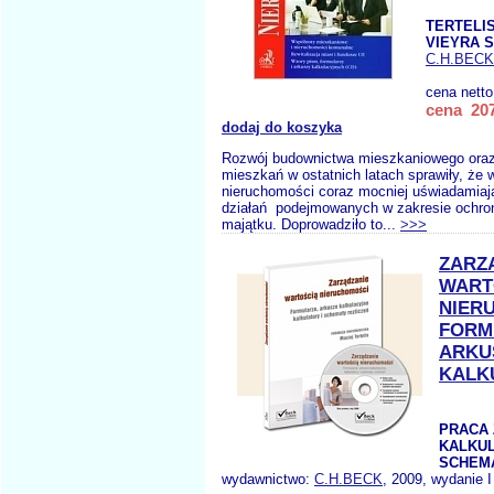
TERTELIS
VIEYRA S
C.H.BECK
cena nett
cena 207
dodaj do koszyka
Rozwój budownictwa mieszkaniowego oraz
mieszkań w ostatnich latach sprawiły, że w
nieruchomości coraz mocniej uświadamiaj
działań podejmowanych w zakresie ochron
majątku. Doprowadziło to...
>>>
ZARZ
WART
NIER
FORM
ARKU
KALK
PRACA 
KALKUL
SCHEMA
wydawnictwo:
C.H.BECK
, 2009, wydanie I