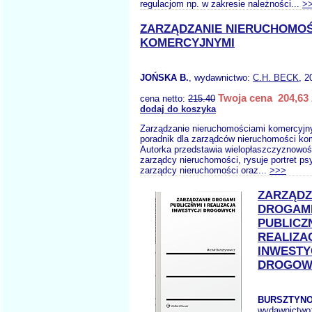
regulacjom np. w zakresie należności...
>
ZARZĄDZANIE NIERUCHOMOŚ
KOMERCYJNYMI
JOŃSKA B.
, wydawnictwo:
C.H. BECK
, 2
Twoja cena 204,63 
cena netto:
215.40
dodaj do koszyka
Zarządzanie nieruchomościami komercyjn
poradnik dla zarządców nieruchomości ko
Autorka przedstawia wielopłaszczyznowo
zarządcy nieruchomości, rysuje portret ps
zarządcy nieruchomości oraz...
>>>
ZARZĄDZ
DROGAM
PUBLICZN
REALIZA
INWESTY
DROGOW
BURSZTYNO
wydawnictwo