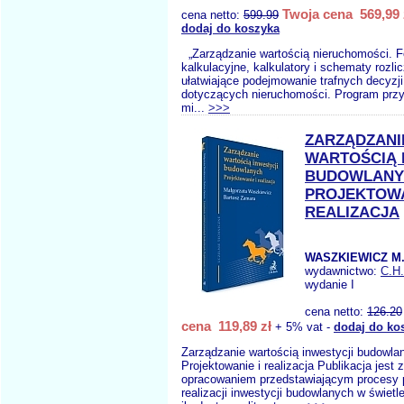
Twoja cena 569,99 
cena netto:
599.99
dodaj do koszyka
„Zarządzanie wartością nieruchomości. F
kalkulacyjne, kalkulatory i schematy rozli
ułatwiające podejmowanie trafnych decyzj
dotyczących nieruchomości. Program przy
mi...
>>>
ZARZĄDZANI
WARTOŚCIĄ 
BUDOWLANY
PROJEKTOWA
REALIZACJA
WASZKIEWICZ M.
wydawnictwo:
C.H
wydanie I
cena netto:
126.20
cena 119,89 zł
+ 5% vat -
dodaj do ko
Zarządzanie wartością inwestycji budowla
Projektowanie i realizacja Publikacja jest
opracowaniem przedstawiającym procesy p
realizacji inwestycji budowlanych w świetl