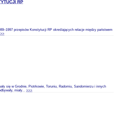
YTUCJI RP
1989–1997 przepisów Konstytucji RP określających relacje między państwem
>>>
y się w Grodnie, Piotrkowie, Toruniu, Radomiu, Sandomierzu i innych
odbywały, miały...
>>>