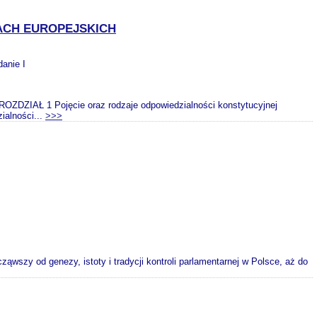
ACH EUROPEJSKICH
danie I
ZDZIAŁ 1 Pojęcie oraz rodzaje odpowiedzialności konstytucyjnej
alności...
>>>
wszy od genezy, istoty i tradycji kontroli parlamentarnej w Polsce, aż do