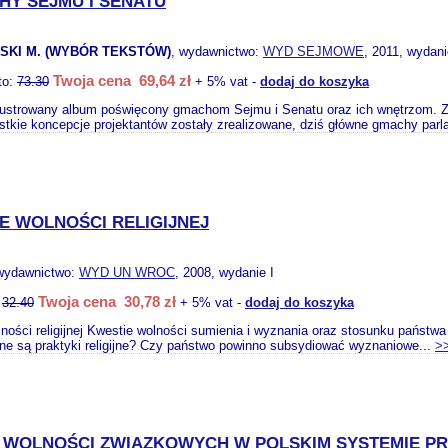
Y SEJMU I SENATU
SKI M. (WYBÓR TEKSTÓW)
, wydawnictwo:
WYD SEJMOWE
, 2011, wydani
Twoja cena 69,64 zł
to:
73.30
+ 5% vat -
dodaj do koszyka
lustrowany album poświęcony gmachom Sejmu i Senatu oraz ich wnętrzom. Zesp
stkie koncepcje projektantów zostały zrealizowane, dziś główne gmachy parl
E WOLNOŚCI RELIGIJNEJ
 wydawnictwo:
WYD UN WROC
, 2008, wydanie I
Twoja cena 30,78 zł
:
32.40
+ 5% vat -
dodaj do koszyka
ności religijnej Kwestie wolności sumienia i wyznania oraz stosunku państw
ne są praktyki religijne? Czy państwo powinno subsydiować wyznaniowe...
>
 WOLNOŚCI ZWIĄZKOWYCH W POLSKIM SYSTEMIE P