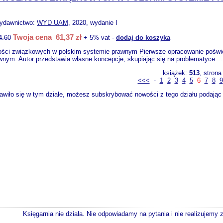
wydawnictwo:
WYD UAM
, 2020, wydanie I
Twoja cena 61,37 zł
4.60
+ 5% vat -
dodaj do koszyka
ości związkowych w polskim systemie prawnym Pierwsze opracowanie poświę
wnym. Autor przedstawia własne koncepcje, skupiając się na problematyce ..
książek:
513
, stron
<<<
-
1
2
3
4
5
6
7
8
9
wiło się w tym dziale, możesz subskrybować nowości z tego działu podając s
Księgarnia nie działa. Nie odpowiadamy na pytania i nie realizujemy