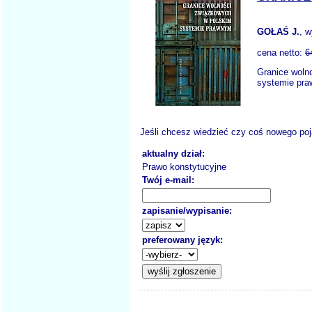
GOŁAŚ J.
, 
cena netto:
6
Granice woln
systemie pra
Jeśli chcesz wiedzieć czy coś nowego poja
aktualny dział:
Prawo konstytucyjne
Twój e-mail:
zapisanie/wypisanie:
preferowany język: