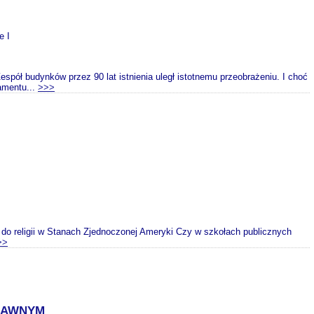
e I
ół budynków przez 90 lat istnienia uległ istotnemu przeobrażeniu. I choć
amentu...
>>>
a do religii w Stanach Zjednoczonej Ameryki Czy w szkołach publicznych
>>
RAWNYM