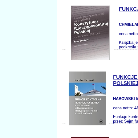
FUNKC
CHMIELAR
cena nett
Książka j
podkreśla 
FUNKCJE
POLSKIEJ
HABOWSKI 
cena netto:
4
Funkcje kontr
przez Sejm fun