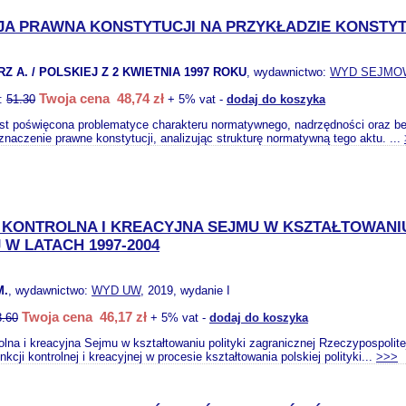
JA PRAWNA KONSTYTUCJI NA PRZYKŁADZIE KONSTYT
Z A. / POLSKIEJ Z 2 KWIETNIA 1997 ROKU
, wydawnictwo:
WYD SEJMO
Twoja cena 48,74 zł
o:
51.30
+ 5% vat -
dodaj do koszyka
est poświęcona problematyce charakteru normatywnego, nadrzędności oraz be
znaczenie prawne konstytucji, analizując strukturę normatywną tego aktu. ...
 KONTROLNA I KREACYJNA SEJMU W KSZTAŁTOWANIU
 W LATACH 1997-2004
M.
, wydawnictwo:
WYD UW
, 2019, wydanie I
Twoja cena 46,17 zł
8.60
+ 5% vat -
dodaj do koszyka
olna i kreacyjna Sejmu w kształtowaniu polityki zagranicznej Rzeczypospoli
kcji kontrolnej i kreacyjnej w procesie kształtowania polskiej polityki...
>>>