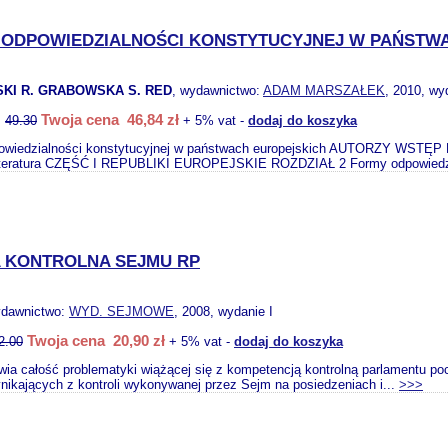
 ODPOWIEDZIALNOŚCI KONSTYTUCYJNEJ W PAŃSTW
KI R. GRABOWSKA S. RED
, wydawnictwo:
ADAM MARSZAŁEK
, 2010, wy
Twoja cena 46,84 zł
:
49.30
+ 5% vat -
dodaj do koszyka
wiedzialności konstytucyjnej w państwach europejskich AUTORZY WSTĘP RO
iteratura CZĘŚĆ I REPUBLIKI EUROPEJSKIE ROZDZIAŁ 2 Formy odpowiedzi
 KONTROLNA SEJMU RP
ydawnictwo:
WYD. SEJMOWE
, 2008, wydanie I
Twoja cena 20,90 zł
2.00
+ 5% vat -
dodaj do koszyka
a całość problematyki wiążącej się z kompetencją kontrolną parlamentu począ
nikających z kontroli wykonywanej przez Sejm na posiedzeniach i...
>>>