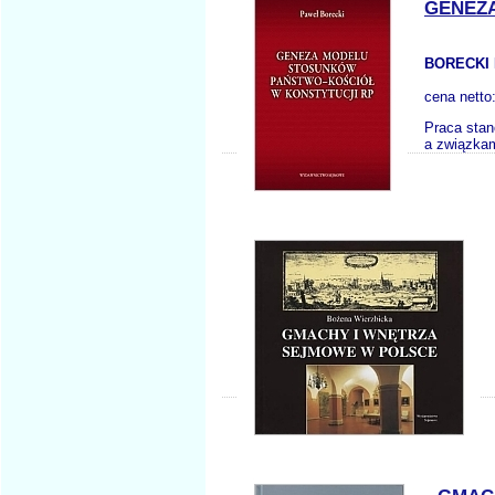
GENEZ
BORECKI 
cena netto
Praca stan
a związkam