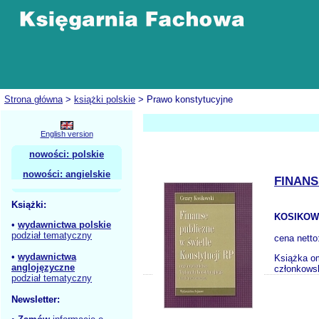
Strona główna
>
książki polskie
> Prawo konstytucyjne
English version
nowości: polskie
nowości: angielskie
FINANS
Książki:
KOSIKOWS
•
wydawnictwa polskie
podział tematyczny
cena netto
•
wydawnictwa
Książka om
anglojęzyczne
członkowsk
podział tematyczny
Newsletter: