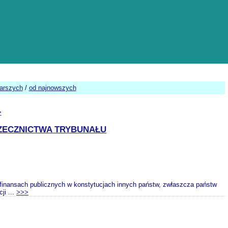
tarszych
/
od najnowszych
>
RZECZNICTWA TRYBUNAŁU
o finansach publicznych w konstytucjach innych państw, zwłaszcza państw
ji ...
>>>