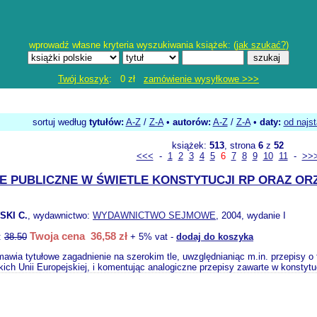
wprowadź własne kryteria wyszukiwania książek: (
jak szukać?
)
Twój koszyk
: 0 zł
zamówienie wysyłkowe >>>
sortuj według
tytułów:
A-Z
/
Z-A
•
autorów:
A-Z
/
Z-A
•
daty:
od najs
książek:
513
, strona
6
z
52
<<<
-
1
2
3
4
5
6
7
8
9
10
11
-
>>
E PUBLICZNE W ŚWIETLE KONSTYTUCJI RP ORAZ O
KI C.
, wydawnictwo:
WYDAWNICTWO SEJMOWE
, 2004, wydanie I
Twoja cena 36,58 zł
:
38.50
+ 5% vat -
dodaj do koszyka
awia tytułowe zagadnienie na szerokim tle, uwzględnianiąc m.in. przepisy 
ich Unii Europejskiej, i komentując analogiczne przepisy zawarte w konstytuc