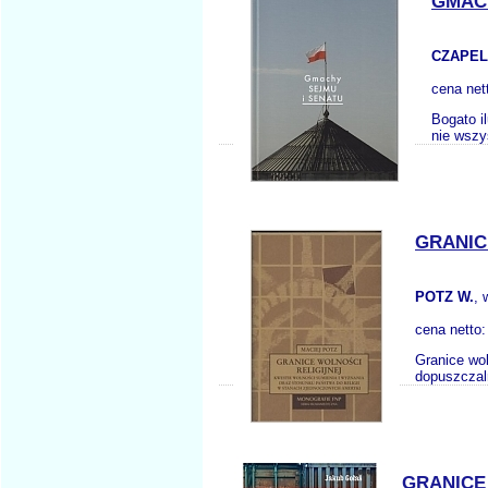
GMACH
CZAPEL
cena net
Bogato i
nie wszy
GRANIC
POTZ W.
,
cena netto
Granice wol
dopuszczal
GRANICE