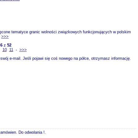
cone tematyce granic wolności związkowych funkcjonujących w polskim
.
>>>
a
6
z
52
10
11
-
>>>
wój e-mail. Jeśli pojawi się coś nowego na półce, otrzymasz informację.
 zamówien. Do odwolania !.