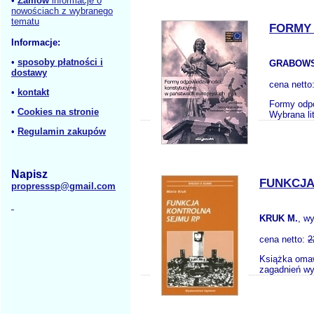
•
Zamów
informacje o
nowościach z wybranego
tematu
FORMY
Informacje:
•
sposoby płatności i
GRABOWS
dostawy
cena netto
•
kontakt
Formy odpo
•
Cookies na stronie
Wybrana l
•
Regulamin zakupów
Napisz
FUNKCJA
propresssp@gmail.com
KRUK M.
, w
cena netto:
2
Książka omawi
zagadnień wy