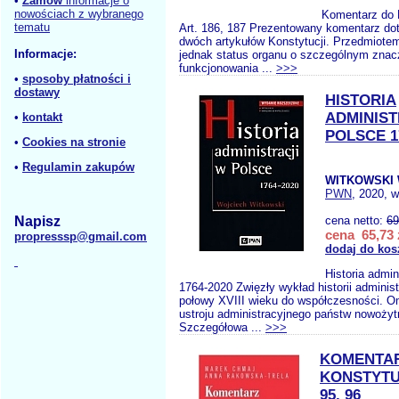
•
Zamów
informacje o
nowościach z wybranego
Komentarz do 
tematu
Art. 186, 187 Prezentowany komentarz dot
dwóch artykułów Konstytucji. Przedmiotem 
Informacje:
jednak status organu o szczególnym znacz
funkcjonowania ...
>>>
•
sposoby płatności i
dostawy
HISTORIA
ADMINIST
•
kontakt
POLSCE 1
•
Cookies na stronie
•
Regulamin zakupów
WITKOWSKI 
PWN
, 2020, w
Napisz
cena netto:
69
cena 65,73 
propresssp@gmail.com
dodaj do kos
Historia admin
1764-2020 Zwięzły wykład historii administ
połowy XVIII wieku do współczesności. 
ustroju administracyjnego państw nowożyt
Szczegółowa ...
>>>
KOMENTA
KONSTYTUC
95, 96