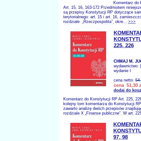
Komentarz do 
Art. 15, 16, 163-172 Przedmiotem niniejs
są przepisy Konstytucji RP dotyczące sa
terytorialnego: art. 15 i art. 16, zamiesz
rozdziale „Rzeczpospolita”, okre...
>>>
KOMENTA
KONSTYTU
225, 226
CHMAJ M. JU
wydawnictwo:
wydanie I
cena netto:
54
cena 51,30 z
dodaj do kos
Komentarz do Konstytucji RP Art. 225, 2
kolejny tom komentarza do Konstytucji R
zawarto analizę dwóch przepisów znajdują
rozdziale X „Finanse publiczne”. W art. 22
KOMENTA
KONSTYTU
97, 98