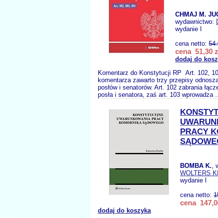
CHMAJ M. JU
wydawnictwo:
wydanie I
cena netto:
54
cena 51,30 z
dodaj do kos
Komentarz do Konstytucji RP Art. 102, 1
komentarza zawarto trzy przepisy odnoszą
posłów i senatorów. Art. 102 zabrania łąc
posła i senatora, zaś art. 103 wprowadza .
KONSTY
UWARUN
PRACY 
SĄDOWE
BOMBA K.
, 
WOLTERS 
wydanie I
cena netto:
1
cena 147,0
dodaj do koszyka