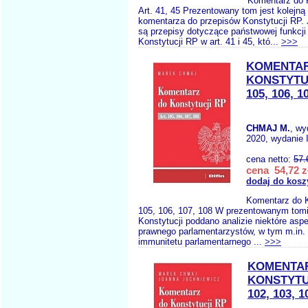
Komentarz do 
Art. 41, 45 Prezentowany tom jest kolejną
komentarza do przepisów Konstytucji RP.
są przepisy dotyczące państwowej funkcji
Konstytucji RP w art. 41 i 45, któ...
>>>
KOMENTAR
KONSTYTUC
105, 106, 1
CHMAJ M.
, w
2020, wydanie 
cena netto:
57.
cena 54,72 z
dodaj do kosz
Komentarz do K
105, 106, 107, 108 W prezentowanym tom
Konstytucji poddano analizie niektóre asp
prawnego parlamentarzystów, w tym m.in.
immunitetu parlamentarnego ...
>>>
KOMENTA
KONSTYTU
102, 103, 1