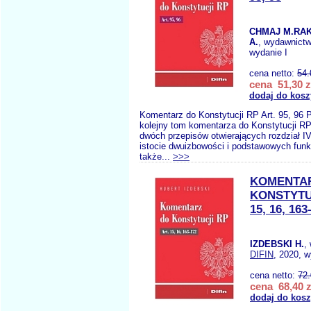
CHMAJ M.RA
A.
, wydawnict
wydanie I
cena netto:
54.
cena 51,30 z
dodaj do kosz
Komentarz do Konstytucji RP Art. 95, 96 
kolejny tom komentarza do Konstytucji RP
dwóch przepisów otwierających rozdział I
istocie dwuizbowości i podstawowych funk
także...
>>>
KOMENTA
KONSTYTU
15, 16, 163
IZDEBSKI H.
,
DIFIN
, 2020, w
cena netto:
72
cena 68,40 z
dodaj do kos