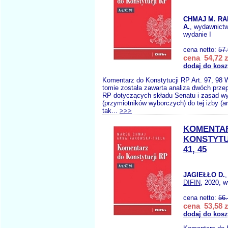
CHMAJ M. R
A.
, wydawnict
wydanie I
cena netto:
57
cena 54,72 z
dodaj do kos
Komentarz do Konstytucji RP Art. 97, 98
tomie została zawarta analiza dwóch prze
RP dotyczących składu Senatu i zasad w
(przymiotników wyborczych) do tej izby (art
tak...
>>>
KOMENTA
KONSTYTU
41, 45
JAGIEŁŁO D.
DIFIN
, 2020, w
cena netto:
56
cena 53,58 z
dodaj do kos