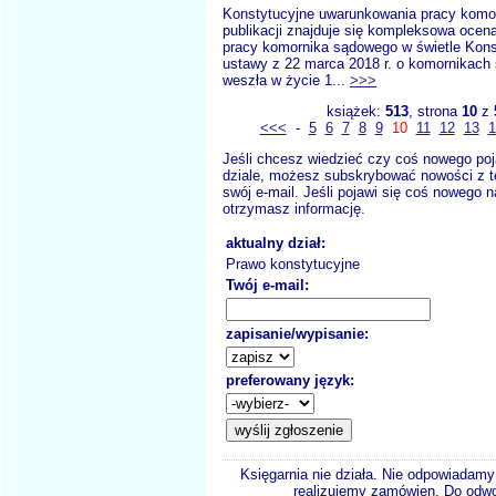
Konstytucyjne uwarunkowania pracy kom
publikacji znajduje się kompleksowa oce
pracy komornika sądowego w świetle Konst
ustawy z 22 marca 2018 r. o komornikach
weszła w życie 1...
>>>
książek:
513
, strona
10
z
<<<
-
5
6
7
8
9
10
11
12
13
1
Jeśli chcesz wiedzieć czy coś nowego poj
dziale, możesz subskrybować nowości z t
swój e-mail. Jeśli pojawi się coś nowego n
otrzymasz informację.
aktualny dział:
Prawo konstytucyjne
Twój e-mail:
zapisanie/wypisanie:
preferowany język:
Księgarnia nie działa. Nie odpowiadamy 
realizujemy zamówien. Do odwol