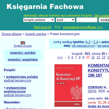
wprowadź własne kryteria wyszukiwania książek: (
jak szuka
Twój koszyk
: 0 zł
zamówienie wysyłkowe >>>
Strona główna
>
książki polskie
> Prawo konstytucyjne
sortuj według
tytułów:
A-Z
/
Z-A
•
auto
daty:
od najstarszych
/
od najn
English version
nowości: polskie
książek:
513
, strona
10
z
<<<
-
5
6
7
8
9
10
11
12
13
1
nowości: angielskie
KOMENTA
Książki:
KONSTYTU
186 187
•
wydawnictwa polskie
podział tematyczny
IZDEBSKI H.
,
•
wydawnictwa
DIFIN
, 2020, w
anglojęzyczne
podział tematyczny
cena netto:
54
cena 51,30 z
Newsletter:
dodaj do kos