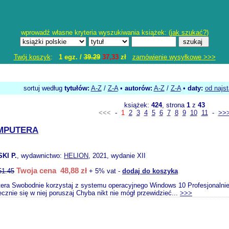
wprowadź własne kryteria wyszukiwania książek: (
jak szukać?
)
Twój koszyk
:
1 egz. /
39.29
37,33
zł
zamówienie wysyłkowe >>>
sortuj według
tytułów:
A-Z
/
Z-A
•
autorów:
A-Z
/
Z-A
•
daty:
od najs
książek:
424
, strona
1
z
43
<<<
-
1
2
3
4
5
6
7
8
9
10
11
-
>>
MPUTERA
KI P.
, wydawnictwo:
HELION
, 2021, wydanie XII
Twoja cena 48,88 zł
51.45
+ 5% vat -
dodaj do koszyka
ra Swobodnie korzystaj z systemu operacyjnego Windows 10 Profesjonalnie
iecznie się w niej poruszaj Chyba nikt nie mógł przewidzieć...
>>>