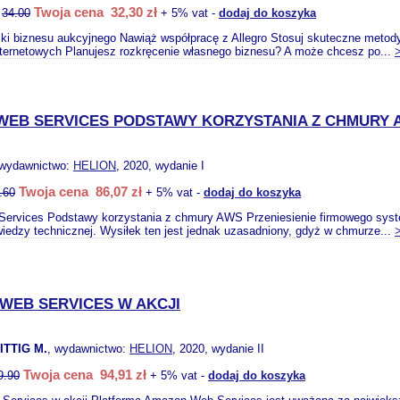
Twoja cena 32,30 zł
:
34.00
+ 5% vat -
dodaj do koszyka
iki biznesu aukcyjnego Nawiąż współpracę z Allegro Stosuj skuteczne metody
nternetowych Planujesz rozkręcenie własnego biznesu? A może chcesz po...
WEB SERVICES PODSTAWY KORZYSTANIA Z CHMURY 
 wydawnictwo:
HELION
, 2020, wydanie I
Twoja cena 86,07 zł
.60
+ 5% vat -
dodaj do koszyka
ervices Podstawy korzystania z chmury AWS Przeniesienie firmowego sy
wiedzy technicznej. Wysiłek ten jest jednak uzasadniony, gdyż w chmurze...
WEB SERVICES W AKCJI
ITTIG M.
, wydawnictwo:
HELION
, 2020, wydanie II
Twoja cena 94,91 zł
9.90
+ 5% vat -
dodaj do koszyka