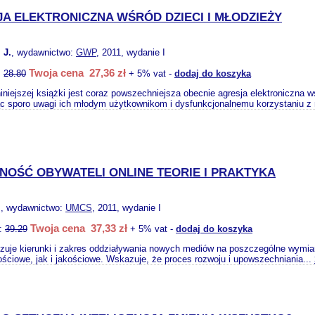
A ELEKTRONICZNA WŚRÓD DZIECI I MŁODZIEŻY
 J.
, wydawnictwo:
GWP
, 2011, wydanie I
Twoja cena 27,36 zł
:
28.80
+ 5% vat -
dodaj do koszyka
niejszej książki jest coraz powszechniejsza obecnie agresja elektroniczna 
c sporo uwagi ich młodym użytkownikom i dysfunkcjonalnemu korzystaniu z
OŚĆ OBYWATELI ONLINE TEORIE I PRAKTYKA
.
, wydawnictwo:
UMCS
, 2011, wydanie I
Twoja cena 37,33 zł
o:
39.29
+ 5% vat -
dodaj do koszyka
izuje kierunki i zakres oddziaływania nowych mediów na poszczególne wymia
ościowe, jak i jakościowe. Wskazuje, że proces rozwoju i upowszechniania...