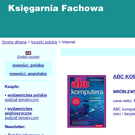
Strona główna
>
książki polskie
> Internet
English version
nowości: polskie
nowości: angielskie
ABC KO
Książki:
WRÓBLEWS
•
wydawnictwa polskie
podział tematyczny
cena netto:
•
wydawnictwa
ABC kompute
anglojęzyczne
sieci i bezp
podział tematyczny
Newsletter: