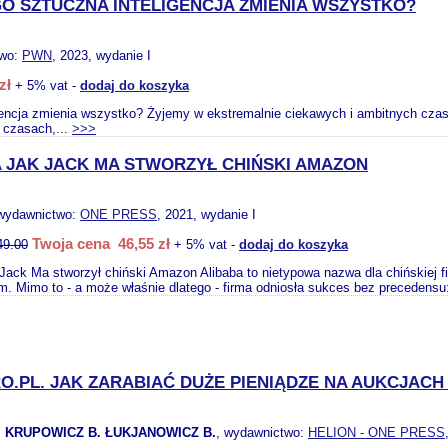
O SZTUCZNA INTELIGENCJA ZMIENIA WSZYSTKO?
two:
PWN
, 2023, wydanie I
zł
+ 5% vat -
dodaj do koszyka
gencja zmienia wszystko? Żyjemy w ekstremalnie ciekawych i ambitnych czasac
 czasach,...
>>>
 JAK JACK MA STWORZYŁ CHIŃSKI AMAZON
 wydawnictwo:
ONE PRESS
, 2021, wydanie I
Twoja cena 46,55 zł
49.00
+ 5% vat -
dodaj do koszyka
Jack Ma stworzył chiński Amazon Alibaba to nietypowa nazwa dla chińskiej fi
. Mimo to - a może właśnie dlatego - firma odniosła sukces bez precedensu:
O.PL. JAK ZARABIAĆ DUŻE PIENIĄDZE NA AUKCJAC
. KRUPOWICZ B. ŁUKJANOWICZ B.
, wydawnictwo:
HELION - ONE PRESS