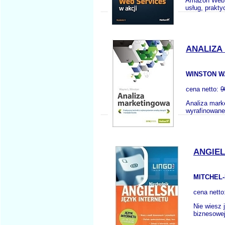
Amazon Web S
usług, prakt
ANALIZA
WINSTON W.
cena netto:
9
Analiza marke
wyrafinowane
ANGIEL
MITCHEL-
cena netto
Nie wiesz 
biznesowej