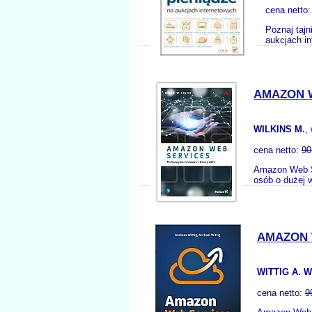
cena netto
Poznaj tajn
aukcjach i
AMAZON 
WILKINS M.
,
cena netto:
90
Amazon Web S
osób o dużej 
AMAZON 
WITTIG A. W
cena netto:
9