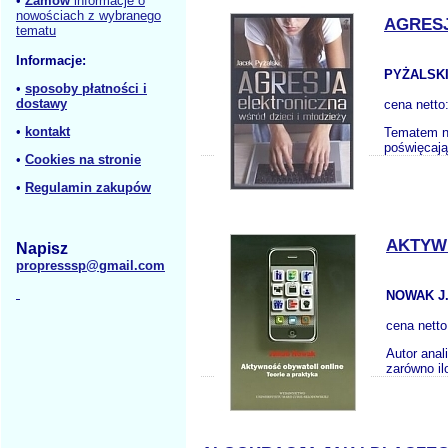
•
Zamów
informacje o
nowościach z wybranego
AGRESJ
tematu
Informacje:
PYŻALSKI
•
sposoby płatności i
dostawy
cena netto
•
kontakt
Tematem ni
poświęcają
•
Cookies na stronie
•
Regulamin zakupów
AKTYWN
Napisz
propresssp@gmail.com
NOWAK J
cena nett
Autor anal
zarówno il