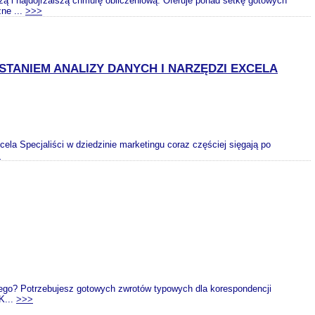
 i najdojrzalszą chmurę obliczeniową. Oferuje ponad setkę gotowych
ne ...
>>>
TANIEM ANALIZY DANYCH I NARZĘDZI EXCELA
ela Specjaliści w dziedzinie marketingu coraz częściej sięgają po
>
kiego? Potrzebujesz gotowych zwrotów typowych dla korespondencji
K...
>>>