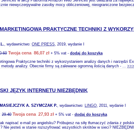
ervices w akcji Platforma Amazon Web Services jest uważana za największą
ycznie niewyczerpywalne zasoby mocy obliczeniowej, nieograniczone bezpiecz
 MARKETINGOWA PRAKTYCZNE TECHNIKI Z WYKORZYS
L.
, wydawnictwo:
ONE PRESS
, 2019, wydanie I
Twoja cena 86,07 zł
0.60
+ 5% vat -
dodaj do koszyka
tingowa Praktyczne techniki z wykorzystaniem analizy danych i narzędzi Exc
 metody analizy. Obecnie firmy są zalewane ogromną ilością danych - ...
>>
SKI JĘZYK INTERNETU NIEZBĘDNIK
MASIEJCZYK A. SZYMCZAK P.
, wydawnictwo:
LINGO
, 2011, wydanie I
Twoja cena 27,93 zł
:
29.40
+ 5% vat -
dodaj do koszyka
jak napisać e-mail po angielsku? Próbujesz na siłę tłumaczyć zdania z pols
? Nie jesteś w stanie rozszyfrować wszystkich skrótów w sieci? NIEZBĘDNI