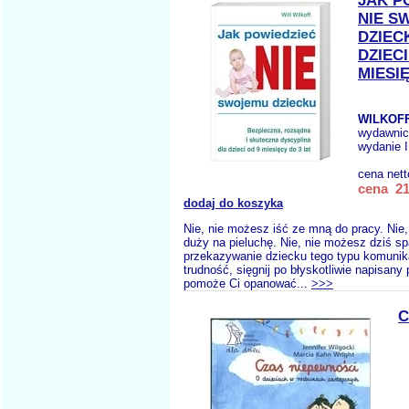
JAK P
NIE S
DZIEC
DZIECI
MIESI
WILKOFF
wydawnic
wydanie I
cena net
cena 21
dodaj do koszyka
Nie, nie możesz iść ze mną do pracy. Nie,
duży na pieluchę. Nie, nie możesz dziś sp
przekazywanie dziecku tego typu komunik
trudność, sięgnij po błyskotliwie napisany 
pomoże Ci opanować...
>>>
C