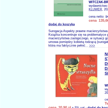
WITCZAK-BR
wydawnictwo
KLUWER
, 20
cena netto:
1
cena 135,66
dodaj do koszyka
Surogacja Aspekty prawne macierzyństwa
Książka koncentruje się na problematyce 
macierzyństwa zastępczego, w sytuacji gd
umowa pomiędzy kobietą rodzącą (surogatk
która ma faktycznie pełnić...
>>>
N
S
D
D
S
W
wy
20
ce
T
cena 20,90 zł
+ 5% vat -
dodaj do kos