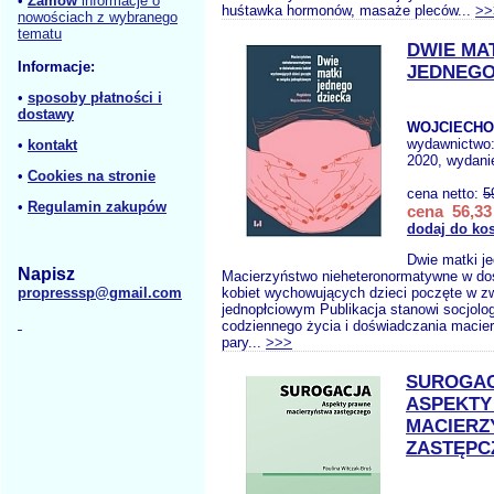
•
Zamów
informacje o
huśtawka hormonów, masaże pleców...
>>
nowościach z wybranego
tematu
DWIE MA
Informacje:
JEDNEGO
•
sposoby płatności i
dostawy
WOJCIECHO
wydawnictwo
•
kontakt
2020, wydanie
•
Cookies na stronie
cena netto:
5
•
Regulamin zakupów
cena 56,33 
dodaj do ko
Dwie matki j
Napisz
Macierzyństwo nieheteronormatywne w do
propresssp@gmail.com
kobiet wychowujących dzieci poczęte w z
jednopłciowym Publikacja stanowi socjolog
codziennego życia i doświadczania macie
pary...
>>>
SUROGA
ASPEKTY
MACIERZ
ZASTĘPC