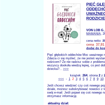
PIĘĆ GŁ
ODDECH
UWAŻNE
RODZICI
VON LOB G.
MAMANIA
, 2
cena netto:
3
cena 37,91 
dodaj do ko
Pięć głębokich oddechów Moc uważnego r
Zdarza ci się myśleć, że nie jesteś wysta
rodzicem? Że nie radzisz sobie z problema
wszyscy dookoła wiedzą lepiej, co jest dobr
dziecka?...
>>>
książek:
264
, strona
2
z
<<<
-
1
2
3
4
5
6
7
8
9
10
Jeśli chcesz wiedzieć czy coś nowego poj
dziale, możesz subskrybować nowości z t
swój e-mail. Jeśli pojawi się coś nowego n
otrzymasz informację.
aktualny dział: