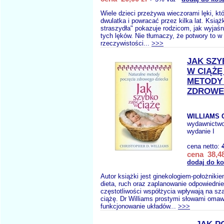
Wiele dzieci przeżywa wieczorami lęki, któ
dwulatka i powracać przez kilka lat. Ksią
straszydła" pokazuje rodzicom, jak wyjaśn
tych lęków. Nie tłumaczy, że potwory to w
rzeczywistości...
>>>
JAK SZY
W CIĄŻĘ
METODY
ZDROWE
WILLIAMS C
wydawnictw
wydanie I
cena netto:
cena 38,48
dodaj do k
Autor książki jest ginekologiem-położnikie
dieta, ruch oraz zaplanowanie odpowiednie
częstotliwości współżycia wpływają na sz
ciążę. Dr Williams prostymi słowami omaw
funkcjonowanie układów...
>>>