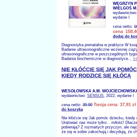
WĘGRZYN P
WIELGOŚ M.
wydawnictwo
wydanie I
cena netto:
1
cena 158,4
dodaj do ko
Diagnostyka prenatalna w praktyce W ksi
Badanie ultrasonograficzne wczesnej ciąż
ultrasonograficzne w poszczególnych tygo
Badania biochemiczne w diagnostyce...
>
NIE KŁÓĆCIE SIĘ JAK POMÓC
KIEDY RODZICE SIĘ KŁÓCĄ
WESOŁOWSKA A.M. WOJCIECHOWSKA
wydawnictwo:
SENSUS
, 2022, wydanie I
Twoja cena 37,91 zł
cena netto:
39.90
do koszyka
Nie kłóćcie się Jak pomóc dziecku, kiedy 
Uratować nas może tylko... miłość! Dlacze
pobierają? Z rozmaitych przyczyn, ale najc
że się w sobie zakochują i decydują, że c