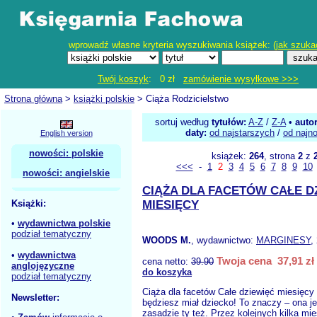
wprowadź własne kryteria wyszukiwania książek: (
jak szuka
Twój koszyk
: 0 zł
zamówienie wysyłkowe >>>
Strona główna
>
książki polskie
> Ciąża Rodzicielstwo
sortuj według
tytułów:
A-Z
/
Z-A
•
auto
daty:
od najstarszych
/
od najn
English version
nowości: polskie
książek:
264
, strona
2
z
<<<
-
1
2
3
4
5
6
7
8
9
10
nowości: angielskie
CIĄŻA DLA FACETÓW CAŁE D
Książki:
MIESIĘCY
•
wydawnictwa polskie
podział tematyczny
WOODS M.
, wydawnictwo:
MARGINESY
,
•
wydawnictwa
Twoja cena 37,91 zł
cena netto:
39.90
anglojęzyczne
do koszyka
podział tematyczny
Ciąża dla facetów Całe dziewięć miesięcy 
Newsletter:
będziesz miał dziecko! To znaczy – ona je
zasadzie ​​ty też. Przez kolejnych kilka mi