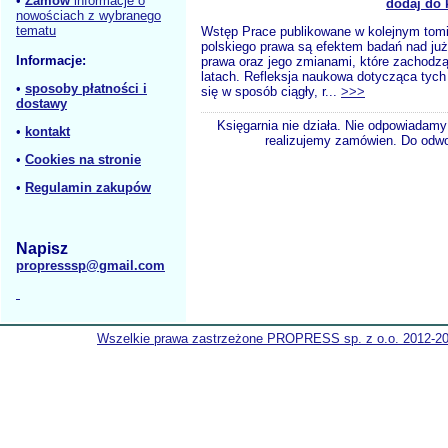
•
Zamów
informacje o
dodaj do 
nowościach z wybranego
tematu
Wstęp Prace publikowane w kolejnym tom
polskiego prawa są efektem badań nad ju
Informacje:
prawa oraz jego zmianami, które zachodzą
latach. Refleksja naukowa dotycząca tych
•
sposoby płatności i
się w sposób ciągły, r...
>>>
dostawy
Księgarnia nie działa. Nie odpowiadamy 
•
kontakt
realizujemy zamówien. Do odwol
•
Cookies na stronie
•
Regulamin zakupów
Napisz
propresssp@gmail.com
Wszelkie prawa zastrzeżone PROPRESS sp. z o.o. 2012-2