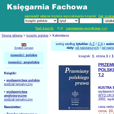
wprowadź własne kryteria wyszukiwania książek: (
jak szuka
Twój koszyk
: 0 zł
zamówienie wysyłkowe >>>
Strona główna
>
książki polskie
> Kalendarze
sortuj według
tytułów:
A-Z
/
Z-A
•
auto
daty:
od najstarszych
/
od najn
English version
nowości: polskie
książek:
1
, strona
1
z
1
nowości: angielskie
PRZEM
POLSK
Książki:
T.2
•
wydawnictwa polskie
podział tematyczny
KUSTRA E
wydawnict
•
wydawnictwa
WYD.UN.
anglojęzyczne
2002, wyda
podział tematyczny
cena nett
Newsletter:
cena 20,