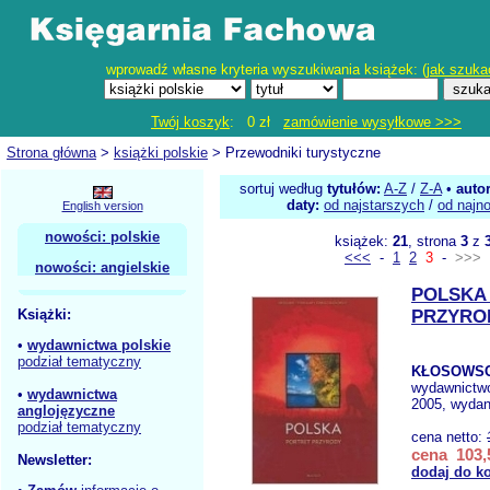
wprowadź własne kryteria wyszukiwania książek: (
jak szuka
Twój koszyk
: 0 zł
zamówienie wysyłkowe >>>
Strona główna
>
książki polskie
> Przewodniki turystyczne
sortuj według
tytułów:
A-Z
/
Z-A
•
auto
daty:
od najstarszych
/
od najn
English version
nowości: polskie
książek:
21
, strona
3
z
<<<
-
1
2
3
-
>>>
nowości: angielskie
POLSKA
Książki:
PRZYRO
•
wydawnictwa polskie
podział tematyczny
KŁOSOWSCY
wydawnictw
•
wydawnictwa
2005, wydan
anglojęzyczne
podział tematyczny
cena netto:
cena 103,
Newsletter:
dodaj do k