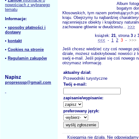
•
Zamów
informacje o
Album fotogr
nowościach z wybranego
bogatym dor
tematu
Kłosowskich, tym razem portretujących p
kraju. Obejrzymy tu najbardziej charaktery
Informacje:
najcenniejsze obiekty i krajobrazy naturaln
zachowane głównie w dwudziestu...
>>>
•
sposoby płatności i
dostawy
książek:
21
, strona
3
z
<<<
-
1
2
3
-
>>>
•
kontakt
Jeśli chcesz wiedzieć czy coś nowego poj
•
Cookies na stronie
dziale, możesz subskrybować nowości z t
•
Regulamin zakupów
swój e-mail. Jeśli pojawi się coś nowego n
otrzymasz informację.
aktualny dział:
Napisz
Przewodniki turystyczne
propresssp@gmail.com
Twój e-mail:
zapisanie/wypisanie:
preferowany język:
Księgarnia nie działa. Nie odpowiadamy 