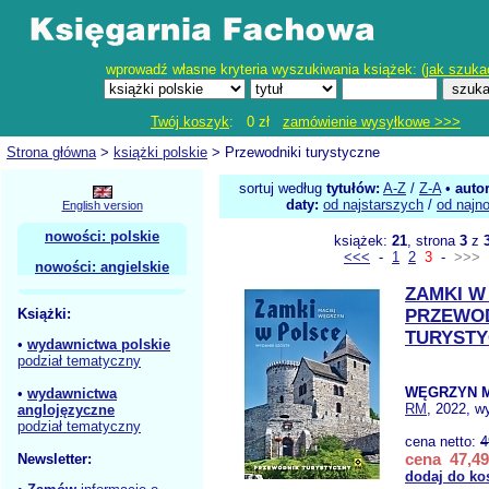
wprowadź własne kryteria wyszukiwania książek: (
jak szuka
Twój koszyk
: 0 zł
zamówienie wysyłkowe >>>
Strona główna
>
książki polskie
> Przewodniki turystyczne
sortuj według
tytułów:
A-Z
/
Z-A
•
auto
daty:
od najstarszych
/
od najn
English version
nowości: polskie
książek:
21
, strona
3
z
<<<
-
1
2
3
-
>>>
nowości: angielskie
ZAMKI W
Książki:
PRZEWO
TURYSTY
•
wydawnictwa polskie
podział tematyczny
WĘGRZYN M
•
wydawnictwa
RM
, 2022, w
anglojęzyczne
podział tematyczny
cena netto:
4
cena 47,49
Newsletter:
dodaj do ko