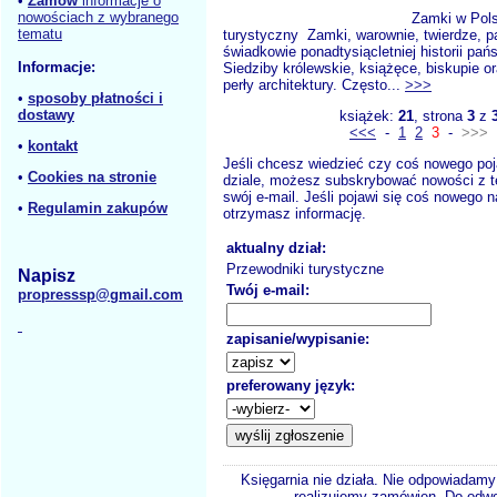
•
Zamów
informacje o
nowościach z wybranego
Zamki w Pol
tematu
turystyczny Zamki, warownie, twierdze, p
świadkowie ponadtysiącletniej historii pań
Informacje:
Siedziby królewskie, książęce, biskupie or
perły architektury. Często...
>>>
•
sposoby płatności i
dostawy
książek:
21
, strona
3
z
<<<
-
1
2
3
-
>>>
•
kontakt
Jeśli chcesz wiedzieć czy coś nowego poj
•
Cookies na stronie
dziale, możesz subskrybować nowości z t
swój e-mail. Jeśli pojawi się coś nowego n
•
Regulamin zakupów
otrzymasz informację.
aktualny dział:
Przewodniki turystyczne
Napisz
Twój e-mail:
propresssp@gmail.com
zapisanie/wypisanie:
preferowany język:
Księgarnia nie działa. Nie odpowiadamy 
realizujemy zamówien. Do odwol