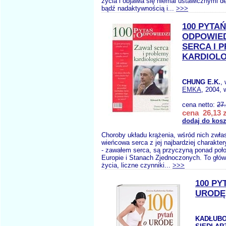
życia i objawia się niemal ustawicznymi d
bądź nadaktywnością i...
>>>
100 PYTAŃ
ODPOWIED
SERCA I 
KARDIOLO
CHUNG E.K.
,
EMKA
, 2004, 
cena netto:
27
cena 26,13 z
dodaj do kos
Choroby układu krążenia, wśród nich zwł
wieńcowa serca z jej najbardziej charakte
- zawałem serca, są przyczyną ponad po
Europie i Stanach Zjednoczonych. To głów
życia, liczne czynniki...
>>>
100 PY
URODĘ
KADŁUB