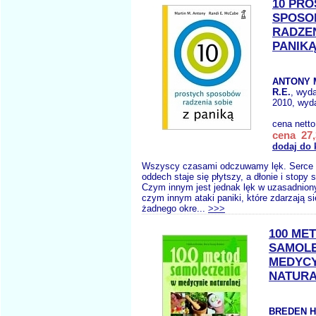
10 PR
SPOS
RADZEN
PANIK
ANTONY 
R.E.
, wyd
2010, wyda
cena nett
cena 27,
dodaj do 
Wszyscy czasami odczuwamy lęk. Serce b
oddech staje się płytszy, a dłonie i stopy s
Czym innym jest jednak lęk w uzasadnion
czym innym ataki paniki, które zdarzają si
żadnego okre...
>>>
100 ME
SAMOLE
MEDYCY
NATURA
BREDEN H