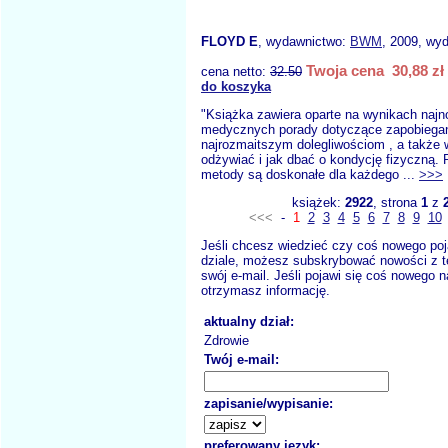
FLOYD E
, wydawnictwo:
BWM
, 2009, wyd
Twoja cena 30,88 zł
cena netto:
32.50
do koszyka
"Książka zawiera oparte na wynikach naj
medycznych porady dotyczące zapobiega
najrozmaitszym dolegliwościom , a także 
odżywiać i jak dbać o kondycję fizyczną.
metody są doskonałe dla każdego ...
>>>
książek:
2922
, strona
1
z
<<<
-
1
2
3
4
5
6
7
8
9
10
Jeśli chcesz wiedzieć czy coś nowego poj
dziale, możesz subskrybować nowości z t
swój e-mail. Jeśli pojawi się coś nowego n
otrzymasz informację.
aktualny dział:
Zdrowie
Twój e-mail:
zapisanie/wypisanie:
preferowany język: