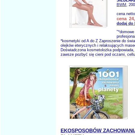
SIEDLAR
BWM
, 20
cena nett
cena 24,
dodaj do
"*domowe
profesjona
*kosmetyki od A do Z Zaproszenie do świa
olejków eterycznych i relaksujących mase
Doświadczona kosmetolożka podpowiada, 
zawsze pozbyć się cieni pod oczami, cellul
EKOSPOSOBÓW ZACHOWANIA