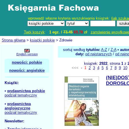
wprowadź własne kryteria wyszukiwania książek: (
jak szuka
Twój koszyk
:
1 egz. /
73.45
69,78
zł
zamówienie wysyłkow
Strona główna
>
książki polskie
> Zdrowie
sortuj według
tytułów:
A-Z
/
Z-A
•
auto
daty:
od najstarszych
/
od najn
English version
nowości: polskie
książek:
2922
, strona
1
z
<<<
-
1
2
3
4
5
6
7
8
9
10
nowości: angielskie
(NIE)DO
Książki:
DOROSŁO
•
wydawnictwa polskie
podział tematyczny
•
wydawnictwa
anglojęzyczne
podział tematyczny
Newsletter: