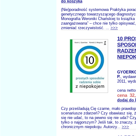
do koszyka
(Nie)poradność systemowa Praktyka pora
genetycznego towarzyszącego diagnostyce
Monografia Weroniki Chańskiej to książka 
zaangażowana” – chce nie tylko opisywać,
zmieniać rzeczywistość. ...
>>>
10 PR
SPOS
RADZEN
NIEPO
GYOERKO
P.
, wydaw
2011, wyda
cena nett
cena 32,
dodaj do 
Czy prześladują Cię czarne, mało prawdo
scenariusze zdarzeń? Czy obawiasz się, ż
się nie udać, to na pewno się nie uda? Cz
tylko o najgorszym? Jeśli tak, to znaczy, 
chronicznym niepokoju. Autorzy...
>>>