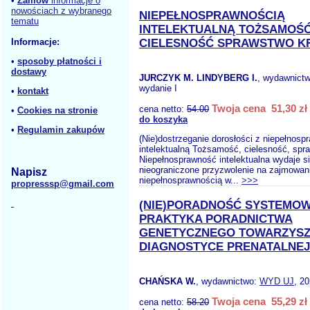
•
Zamów
informacje o
nowościach z wybranego
NIEPEŁNOSPRAWNOŚCIĄ
tematu
INTELEKTUALNĄ TOŻSAMOŚ
Informacje:
CIELESNOŚĆ SPRAWSTWO K
•
sposoby płatności i
dostawy
JURCZYK M. LINDYBERG I.
, wydawnict
wydanie I
•
kontakt
Twoja cena 51,30 zł
cena netto:
54.00
•
Cookies na stronie
do koszyka
•
Regulamin zakupów
(Nie)dostrzeganie dorosłości z niepełnosp
intelektualną Tożsamość, cielesność, spr
Niepełnosprawność intelektualna wydaje s
nieograniczone przyzwolenie na zajmowani
Napisz
niepełnosprawnością w...
>>>
propresssp@gmail.com
(NIE)PORADNOŚĆ SYSTEMO
PRAKTYKA PORADNICTWA
GENETYCZNEGO TOWARZYS
DIAGNOSTYCE PRENATALNEJ
CHAŃSKA W.
, wydawnictwo:
WYD UJ
, 2
Twoja cena 55,29 zł
cena netto:
58.20