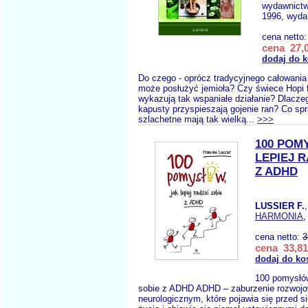
wydawnict
1996, wydan
cena netto
cena 27,0
dodaj do 
Do czego - oprócz tradycyjnego całowania 
może posłużyć jemioła? Czy świece Hopi 
wykazują tak wspaniałe działanie? Dlaczeg
kapusty przyspieszają gojenie ran? Co sp
szlachetne mają tak wielką...
>>>
100 POM
LEPIEJ R
Z ADHD
LUSSIER F.
HARMONIA
,
cena netto:
3
cena 33,81
dodaj do ko
100 pomysłów,
sobie z ADHD ADHD – zaburzenie rozwojo
neurologicznym, które pojawia się przed 