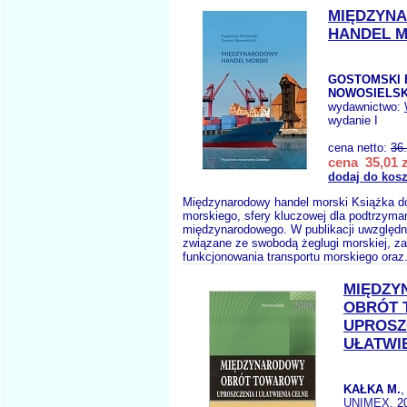
MIĘDZYN
HANDEL M
GOSTOMSKI 
NOWOSIELSKI
wydawnictwo:
wydanie I
cena netto:
36
cena 35,01 z
dodaj do kos
Międzynarodowy handel morski Książka d
morskiego, sfery kluczowej dla podtrzyma
międzynarodowego. W publikacji uwzględn
związane ze swobodą żeglugi morskiej, z
funkcjonowania transportu morskiego oraz
MIĘDZ
OBRÓT 
UPROSZC
UŁATWI
KAŁKA M.
,
UNIMEX
, 2