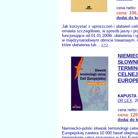
cena netto:
cena 106,
dodaj do k
Jak korzystać z uproszczeń i ułatwień ce
omawia szczegółowo, w sposób jasny i pr
funcjonujące od 01.01.2008r. ułatwienia i 
w międzynarodowym obrocie towarowym. A
które ułatwienia lub...
>>>
NIEMIE
SŁOWN
TERMIN
CELNEJ
EUROPE
KAPUSTA 
DR LEX
, 2
cena netto
cena 128,
dodaj do 
Niemiecko-polski słownik terminologii celne
Europejskiej zawiera 10 000 haseł obejmu
terminologię celną stosowaną w Unii Europ