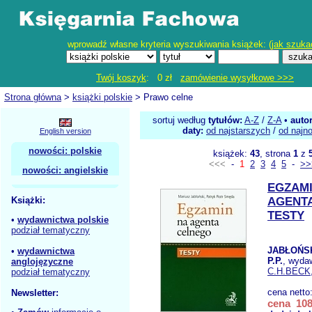
wprowadź własne kryteria wyszukiwania książek: (
jak szuka
Twój koszyk
: 0 zł
zamówienie wysyłkowe >>>
Strona główna
>
książki polskie
> Prawo celne
sortuj według
tytułów:
A-Z
/
Z-A
•
auto
daty:
od najstarszych
/
od najn
English version
nowości: polskie
książek:
43
, strona
1
z
<<<
-
1
2
3
4
5
-
>>
nowości: angielskie
EGZAMI
Książki:
AGENT
TESTY
•
wydawnictwa polskie
podział tematyczny
JABŁOŃSK
•
wydawnictwa
P.P.
, wyda
anglojęzyczne
C.H.BECK
podział tematyczny
cena netto
Newsletter:
cena 108