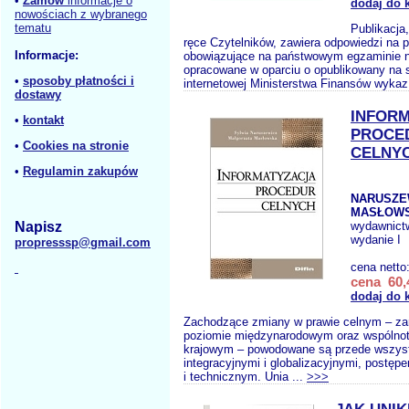
•
Zamów
informacje o
dodaj do 
nowościach z wybranego
tematu
Publikacja
ręce Czytelników, zawiera odpowiedzi na p
Informacje:
obowiązujące na państwowym egzaminie n
opracowane w oparciu o opublikowany na s
•
sposoby płatności i
internetowej Ministerstwa Finansów wykaz
dostawy
INFOR
•
kontakt
PROCE
•
Cookies na stronie
CELNY
•
Regulamin zakupów
NARUSZEW
MASŁOWS
Napisz
wydawnict
wydanie I
propresssp@gmail.com
cena netto
cena 60,
dodaj do 
Zachodzące zmiany w prawie celnym – za
poziomie międzynarodowym oraz wspólnot
krajowym – powodowane są przede wszys
integracyjnymi i globalizacyjnymi, postęp
i technicznym. Unia ...
>>>