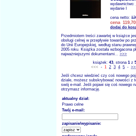
wydawnictwo:
wydanie I
cena netto:
12
cena 119,70
dodaj do kos
Przedmiotem treści zawartej w książce jes
obsługi celnej w przepływie towarów po pr
do Unii Europejskiej, według stanu prawne
2005 roku. Książka została wzbogacona p
najważniejszymi dokumentami...
>>>
książek:
43
, strona
1
z
<<<
-
1
2
3
4
5
-
>>
Jeśli chcesz wiedzieć czy coś nowego poj
dziale, możesz subskrybować nowości z t
swój e-mail. Jeśli pojawi się coś nowego n
otrzymasz informację.
aktualny dział:
Prawo celne
Twój e-mail:
zapisanie/wypisanie: