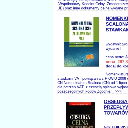
(Wspólnotowy Kodeks Celny, Zmodernizo
UE) oraz inne dokumenty celne wydane p
NOMENK
SCALONA
STAWKAM
wydawnictwo
wydanie I
cena netto:
3
cena 297,8
dodaj do ko
Nomenklatura
stawkami VAT powiązania z PKWiU 2008 
CN Nomenklatura Scalona (CN) od 1 lipca 
dla potrzeb VAT, z częścią opisową wyjaś
poszczególnych kodów Zgodnie...
>>>
OBSŁUGA
PRZEPŁY
TOWARÓ
GOŁĘBIEWSK