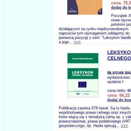
cena 75,0
dodaj do 
Początek X
nowe wyzwa
polskimi pr
działającymi na rynku międzynarodowym
naprzeciw tym wymaganiom oddajemy do 
pierwszą pozycję z serii: "Leksykon handl
a jego...
>>>
LEKSYKO
CELNEG
BŁASIAK-BA
wydawnictwo
wydanie I
cena netto:
6
cena 66,22 
dodaj do ko
Publikacja zawiera 578 haseł. Są to hasła
wspólnotowego prawa celnego oraz innych
które wiążą się z tematyką celną np. z za
prawoznawstwa, prawa podatkowego (VAT 
gospodarczego, itp. Hasła opisują...
>>>