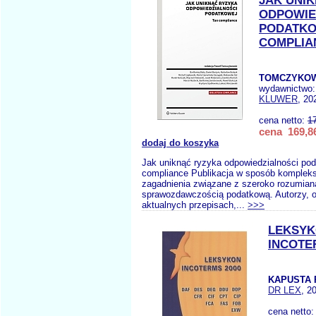
JAK UNI
ODPOWIE
PODATKO
COMPLIA
TOMCZYKOWS
wydawnictwo
KLUWER
, 20
cena netto:
1
cena 169,86
dodaj do koszyka
Jak uniknąć ryzyka odpowiedzialności po
compliance Publikacja w sposób komple
zagadnienia związane z szeroko rozumian
sprawozdawczością podatkową. Autorzy, op
aktualnych przepisach,...
>>>
LEKSY
INCOTE
KAPUSTA 
DR LEX
, 2
cena netto