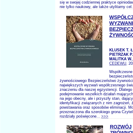
się w swojej codziennej praktyce opinioda
nie tylko naukowy, ale także utylitarny cel.
WSPÓŁC
WYZWAN
BEZPIEC
ŻYWNOŚ
KLUSEK T. 
PIETRZAK P
MALITKA W.
CEDEWU
, 2
Współczesne
bezpieczeńst
żywnościowego Bezpieczeństwo żywności
największych wyzwań współczesnego świ
znaczeniu dla naszej egzystencji. Dlatego
podejmowanie wszelkich działań mających
na jego obecny, ale i przyszły stan, dają
identyfikacji związanych z nim zagrożeń, ź
powstawania oraz sposobów eliminacji. Mo
przeznaczona dla szerokiego grona Czyteln
rozdziały poświęcone...
>>>
ROZWÓJ
ZRÓWNO