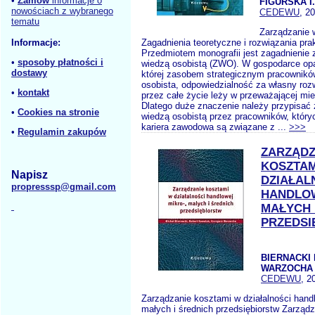
•
Zamów
informacje o
FIGURSKA I.
nowościach z wybranego
CEDEWU
, 2
tematu
Zarządzanie 
Informacje:
Zagadnienia teoretyczne i rozwiązania pra
Przedmiotem monografii jest zagadnienie 
•
sposoby płatności i
wiedzą osobistą (ZWO). W gospodarce opa
dostawy
której zasobem strategicznym pracowników
osobista, odpowiedzialność za własny rozw
•
kontakt
przez całe życie leży w przeważającej mier
Dlatego duże znaczenie należy przypisać
•
Cookies na stronie
wiedzą osobistą przez pracowników, któryc
kariera zawodowa są związane z ...
>>>
•
Regulamin zakupów
ZARZĄDZ
KOSZTAM
Napisz
DZIAŁAL
propresssp@gmail.com
HANDLO
MAŁYCH 
PRZEDSI
BIERNACKI 
WARZOCHA 
CEDEWU
, 2
Zarządzanie kosztami w działalności hand
małych i średnich przedsiębiorstw Zarządz