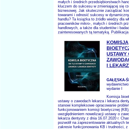
małych i średnich przedsiębiorstwach han
kluczem do sukcesu w zmieniającej się rz
biznesowej. Jak skutecznie zarządzać ko
towarami i odnosić sukcesy w dynamiczn
handlu? Ta książka to źródło wiedzy dla wła
pracowników mikro-, małych i średnich prz
handlowych, a także dla studentów i bada
zainteresowanych tą tematyką. Publikacja
KOMISJA
BIOETYC
USTAWY 
ZAWODA
I LEKAR
GAŁĘSKA-Ś
wydawnictwo
wydanie I
Komisja bioet
ustawy o zawodach lekarza i lekarza dent
stanowi kompleksowe opracowanie problem
funkcjonowaniem komisji bioetycznej (KB
uwzględnieniem nowelizacji ustawy o zawo
lekarza dentysty z dnia 16.07.2020 r. Cha
pozwolił na zaprezentowanie aktualnych te
zakresie funkcjonowania KB i trudności, z