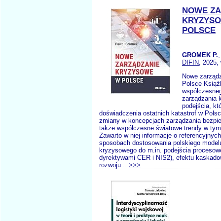
NOWE ZA
KRYZYS
POLSCE
GROMEK P.
DIFIN
, 2025,
Nowe zarząd
Polsce Książ
współczesneg
zarządzania 
podejścia, kt
doświadczenia ostatnich katastrof w Polsc
zmiany w koncepcjach zarządzania bezpi
także współczesne światowe trendy w tym
Zawarto w niej informacje o referencyjnyc
sposobach dostosowania polskiego model
kryzysowego do m.in. podejścia proceso
dyrektywami CER i NIS2), efektu kaskad
rozwoju...
>>>