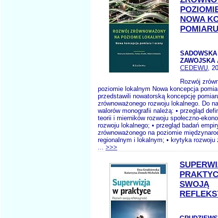
POZIOMI
NOWA K
POMIARU
SADOWSKA K
ZAWOJSKA 
CEDEWU
, 2
Rozwój zrów
poziomie lokalnym Nowa koncepcja pomiar
przedstawili nowatorską koncepcję pomiar
zrównoważonego rozwoju lokalnego. Do na
walorów monografii należą: • przegląd defin
teorii i mierników rozwoju społeczno-ekon
rozwoju lokalnego; • przegląd badań empi
zrównoważonego na poziomie międzynaro
regionalnym i lokalnym; • krytyka rozwoj
...
>>>
SUPERWI
PRAKTYC
SWOJĄ
REFLEKS