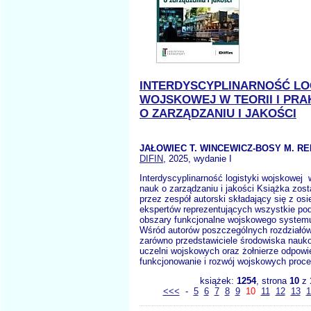
INTERDYSCYPLINARNOŚĆ LO
WOJSKOWEJ W TEORII I PR
O ZARZĄDZANIU I JAKOŚCI
JAŁOWIEC T. WINCEWICZ-BOSY M. RE
DIFIN
, 2025, wydanie I
Interdyscyplinarność logistyki wojskowej w
nauk o zarządzaniu i jakości Książka zos
przez zespół autorski składający się z os
ekspertów reprezentujących wszystkie po
obszary funkcjonalne wojskowego systemu
Wśród autorów poszczególnych rozdziałów 
zarówno przedstawiciele środowiska nauk
uczelni wojskowych oraz żołnierze odpowie
funkcjonowanie i rozwój wojskowych proce
książek:
1254
, strona
10
z
<<<
-
5
6
7
8
9
10
11
12
13
1