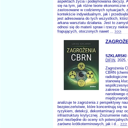
aspektach życia i podejmowania decyzji. A
się na tym, jak różne teorie ekonomiczne
zastosowane w codziennych sytuacjach, 
kontekście indywidualnym, jak i przedsię
jest adresowana do tych wszystkich, któr
arkana warsztatu działania. Jest to zamys
odnosi się do materii spraw i rzeczy nieki
frapujących, otoczonych nawet ...
>>>
ZAGROŻE
SZKLARSKI 
DIFIN
, 2025,
Zagrożenia 
CBRN (chemic
radiologiczne
stanowią klu
współczesny
zakresie bez
narodowego o
międzynarodo
analizuje te zagrożenia z perspektywy nau
bezpieczeństwie, które koncentrują się na
ryzykiem, detekcji, dekontaminacji oraz o
infrastruktury krytycznej. Zrozumienie nat
jest niezbędne do oceny ich potencjalnyc
zarówno krótkoterminowych, jak i d...
>>>