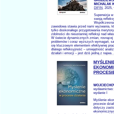
GRUDZIEWSK
MICHALAK K
DIFIN
, 2025,
Superwizja w
swoją refleks
Współczesna
zawodowa stawia przed nami wyzwania, k
tylko doskonałego przygotowania merytory
zdolności do nieustannej refleksji nad wł
W świecie dynamicznych zmian, rosnącej 
problemów i coraz wyższych wymagań, sa
się kluczowym elementem efektywnej prac
dlatego refleksyjność – umiejętność anali
działań i emocji – jest dziś jedną z najwa.
MYŚLENI
EKONOMI
PROCESIE
WOJCIECHO
wydawnictwo
wydanie I
Myślenie eko
procesie dzia
dotyczy zast
ekonomicznyc