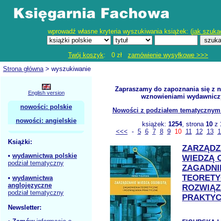
wprowadź własne kryteria wyszukiwania książek: (
jak szuka
Twój koszyk
: 0 zł
zamówienie wysyłkowe >>>
Strona główna
> wyszukiwanie
Zapraszamy do zapoznania się z 
English version
wznowieniami wydawnicz
nowości: polskie
Nowości z podziałem tematycznym - 
nowości: angielskie
książek:
1254
, strona
10
z
<<<
-
5
6
7
8
9
10
11
12
13
1
Książki:
ZARZĄDZ
•
wydawnictwa polskie
WIEDZĄ 
podział tematyczny
ZAGADNI
TEORETY
•
wydawnictwa
anglojęzyczne
ROZWIĄZ
podział tematyczny
PRAKTY
Newsletter: