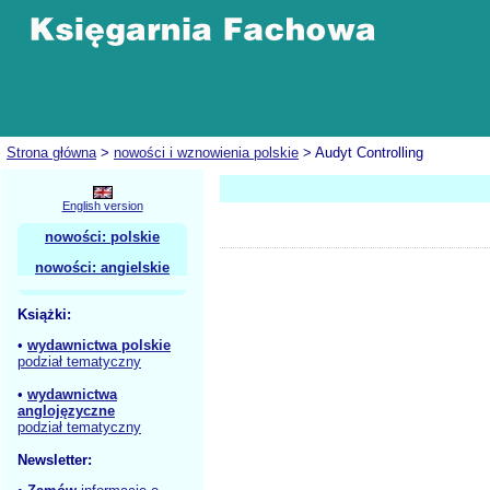
Strona główna
>
nowości i wznowienia polskie
> Audyt Controlling
English version
nowości: polskie
nowości: angielskie
Książki:
•
wydawnictwa polskie
podział tematyczny
•
wydawnictwa
anglojęzyczne
podział tematyczny
Newsletter: