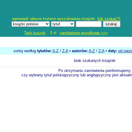
wprowadź własne kryteria wyszukiwania książek: (
jak szukać?
)
Twój koszyk
: 0 zł
zamówienie wysyłkowe >>>
sortuj według
tytułów:
A-Z
/
Z-A
•
autorów:
A-Z
/
Z-A
•
daty:
od najs
brak szukanych książek
Po otrzymaniu zamówienia poinformujemy,
czy wybrany tytuł polskojęzyczny lub anglojęzyczny jest aktualni