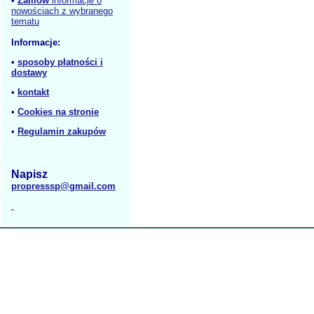
•
Zamów
informacje o
nowościach z wybranego
tematu
Informacje:
•
sposoby płatności i
dostawy
•
kontakt
•
Cookies na stronie
•
Regulamin zakupów
Napisz
propresssp@gmail.com