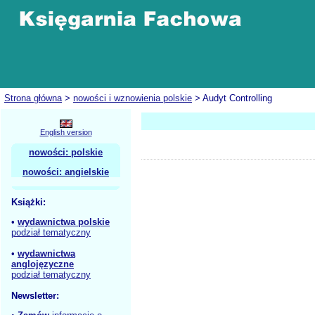
Strona główna
>
nowości i wznowienia polskie
> Audyt Controlling
English version
nowości: polskie
nowości: angielskie
Książki:
•
wydawnictwa polskie
podział tematyczny
•
wydawnictwa
anglojęzyczne
podział tematyczny
Newsletter: