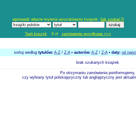
wprowadź własne kryteria wyszukiwania książek: (
jak szukać?
)
Twój koszyk
: 0 zł
zamówienie wysyłkowe >>>
sortuj według
tytułów:
A-Z
/
Z-A
•
autorów:
A-Z
/
Z-A
•
daty:
od najs
brak szukanych książek
Po otrzymaniu zamówienia poinformujemy,
czy wybrany tytuł polskojęzyczny lub anglojęzyczny jest aktualni