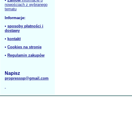
•
Zamów
informacje o
nowościach z wybranego
tematu
Informacje:
•
sposoby płatności i
dostawy
•
kontakt
•
Cookies na stronie
•
Regulamin zakupów
Napisz
propresssp@gmail.com