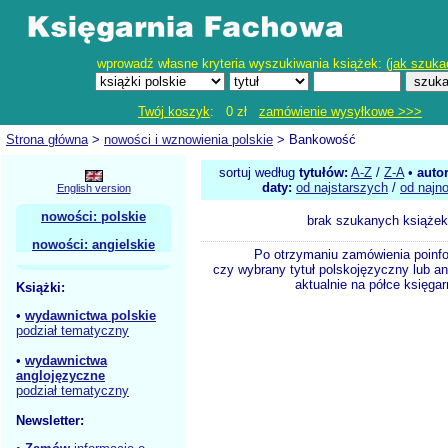
wprowadź własne kryteria wyszukiwania książek: (
jak szuka
Twój koszyk
: 0 zł
zamówienie wysyłkowe >>>
Strona główna
>
nowości i wznowienia polskie
> Bankowość
sortuj według
tytułów:
A-Z
/
Z-A
•
auto
daty:
od najstarszych
/
od najn
English version
nowości: polskie
brak szukanych książek
nowości: angielskie
Po otrzymaniu zamówienia poinf
czy wybrany tytuł polskojęzyczny lub an
aktualnie na półce księgar
Książki:
•
wydawnictwa polskie
podział tematyczny
•
wydawnictwa
anglojęzyczne
podział tematyczny
Newsletter: