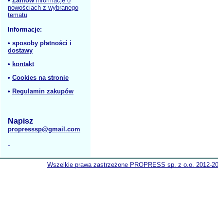
•
Zamów
informacje o
nowościach z wybranego
tematu
Informacje:
•
sposoby płatności i
dostawy
•
kontakt
•
Cookies na stronie
•
Regulamin zakupów
Napisz
propresssp@gmail.com
Wszelkie prawa zastrzeżone PROPRESS sp. z o.o. 2012-2