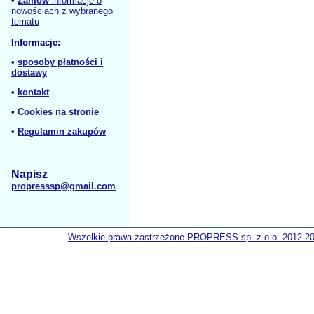
•
Zamów
informacje o
nowościach z wybranego
tematu
Informacje:
•
sposoby płatności i
dostawy
•
kontakt
•
Cookies na stronie
•
Regulamin zakupów
Napisz
propresssp@gmail.com
Wszelkie prawa zastrzeżone PROPRESS sp. z o.o. 2012-2