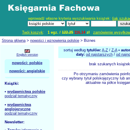
wprowadź własne kryteria wyszukiwania książek: (
jak szuka
Twój koszyk
:
1 egz. /
122.25
116,14
zł
zamówienie wysyłko
Strona główna
>
nowości i wznowienia polskie
> Biznes
sortuj według
tytułów:
A-Z
/
Z-A
•
auto
daty:
od najstarszych
/
od najn
English version
nowości: polskie
brak szukanych książek
nowości: angielskie
Po otrzymaniu zamówienia poinf
czy wybrany tytuł polskojęzyczny lub an
aktualnie na półce księgar
Książki:
•
wydawnictwa polskie
podział tematyczny
•
wydawnictwa
anglojęzyczne
podział tematyczny
Newsletter: