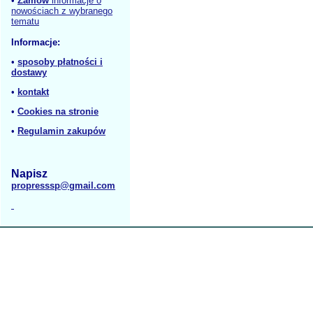
•
Zamów
informacje o
nowościach z wybranego
tematu
Informacje:
•
sposoby płatności i
dostawy
•
kontakt
•
Cookies na stronie
•
Regulamin zakupów
Napisz
propresssp@gmail.com