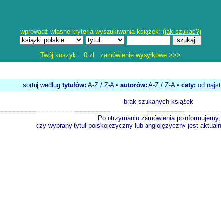
wprowadź własne kryteria wyszukiwania książek: (
jak szukać?
)
Twój koszyk
: 0 zł
zamówienie wysyłkowe >>>
sortuj według
tytułów:
A-Z
/
Z-A
•
autorów:
A-Z
/
Z-A
•
daty:
od najs
brak szukanych książek
Po otrzymaniu zamówienia poinformujemy,
czy wybrany tytuł polskojęzyczny lub anglojęzyczny jest aktualni