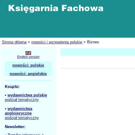
Strona główna
>
nowości i wznowienia polskie
> Biznes
English version
nowości: polskie
nowości: angielskie
Książki:
•
wydawnictwa polskie
podział tematyczny
•
wydawnictwa
anglojęzyczne
podział tematyczny
Newsletter: