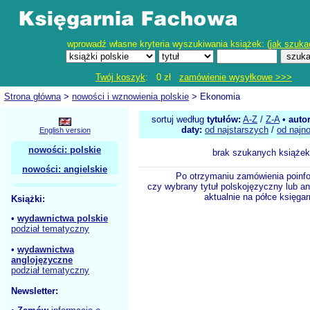
wprowadź własne kryteria wyszukiwania książek: (
jak szuka
Twój koszyk
: 0 zł
zamówienie wysyłkowe >>>
Strona główna
>
nowości i wznowienia polskie
> Ekonomia
sortuj według
tytułów:
A-Z
/
Z-A
•
auto
daty:
od najstarszych
/
od najn
English version
nowości: polskie
brak szukanych książek
nowości: angielskie
Po otrzymaniu zamówienia poinf
czy wybrany tytuł polskojęzyczny lub an
aktualnie na półce księgar
Książki:
•
wydawnictwa polskie
podział tematyczny
•
wydawnictwa
anglojęzyczne
podział tematyczny
Newsletter: