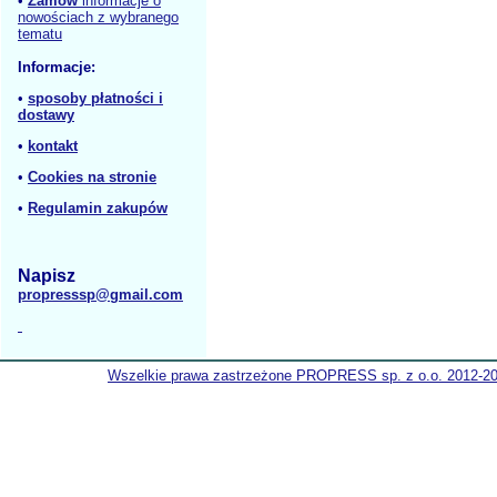
•
Zamów
informacje o
nowościach z wybranego
tematu
Informacje:
•
sposoby płatności i
dostawy
•
kontakt
•
Cookies na stronie
•
Regulamin zakupów
Napisz
propresssp@gmail.com
Wszelkie prawa zastrzeżone PROPRESS sp. z o.o. 2012-2