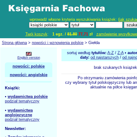
wprowadź własne kryteria wyszukiwania książek: (
jak szuka
Twój koszyk
:
1 egz. /
81.80
77,71
zł
zamówienie wysyłkow
Strona główna
>
nowości i wznowienia polskie
> Giełda
sortuj według
tytułów:
A-Z
/
Z-A
•
auto
daty:
od najstarszych
/
od najn
English version
nowości: polskie
brak szukanych książek
nowości: angielskie
Po otrzymaniu zamówienia poinf
czy wybrany tytuł polskojęzyczny lub an
aktualnie na półce księgar
Książki:
•
wydawnictwa polskie
podział tematyczny
•
wydawnictwa
anglojęzyczne
podział tematyczny
Newsletter: