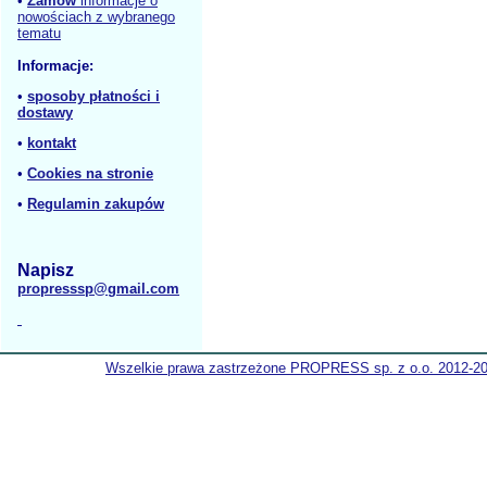
•
Zamów
informacje o
nowościach z wybranego
tematu
Informacje:
•
sposoby płatności i
dostawy
•
kontakt
•
Cookies na stronie
•
Regulamin zakupów
Napisz
propresssp@gmail.com
Wszelkie prawa zastrzeżone PROPRESS sp. z o.o. 2012-2