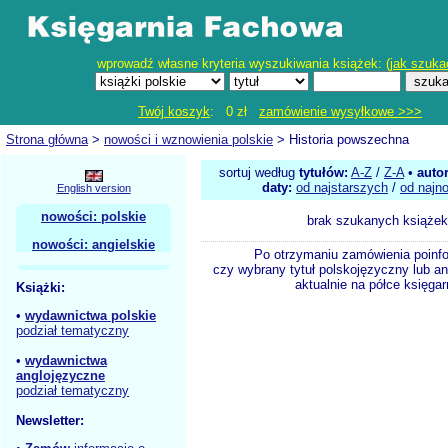
wprowadź własne kryteria wyszukiwania książek: (
jak szuka
Twój koszyk
: 0 zł
zamówienie wysyłkowe >>>
Strona główna
>
nowości i wznowienia polskie
> Historia powszechna
sortuj według
tytułów:
A-Z
/
Z-A
•
auto
daty:
od najstarszych
/
od najn
English version
nowości: polskie
brak szukanych książek
nowości: angielskie
Po otrzymaniu zamówienia poinf
czy wybrany tytuł polskojęzyczny lub an
aktualnie na półce księgar
Książki:
•
wydawnictwa polskie
podział tematyczny
•
wydawnictwa
anglojęzyczne
podział tematyczny
Newsletter: