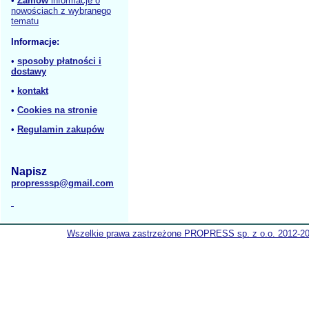
•
Zamów
informacje o
nowościach z wybranego
tematu
Informacje:
•
sposoby płatności i
dostawy
•
kontakt
•
Cookies na stronie
•
Regulamin zakupów
Napisz
propresssp@gmail.com
Wszelkie prawa zastrzeżone PROPRESS sp. z o.o. 2012-2