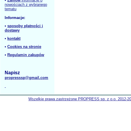
•
Zamów
informacje o
nowościach z wybranego
tematu
Informacje:
•
sposoby płatności i
dostawy
•
kontakt
•
Cookies na stronie
•
Regulamin zakupów
Napisz
propresssp@gmail.com
Wszelkie prawa zastrzeżone PROPRESS sp. z o.o. 2012-2