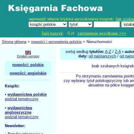
wprowadź własne kryteria wyszukiwania książek: (
jak szuka
Twój koszyk
: 0 zł
zamówienie wysyłkowe >>>
Strona główna
>
nowości i wznowienia polskie
> Nieruchomości
sortuj według
tytułów:
A-Z
/
Z-A
•
auto
daty:
od najstarszych
/
od najn
English version
nowości: polskie
brak szukanych książek
nowości: angielskie
Po otrzymaniu zamówienia poinf
czy wybrany tytuł polskojęzyczny lub an
aktualnie na półce księgar
Książki:
•
wydawnictwa polskie
podział tematyczny
•
wydawnictwa
anglojęzyczne
podział tematyczny
Newsletter: