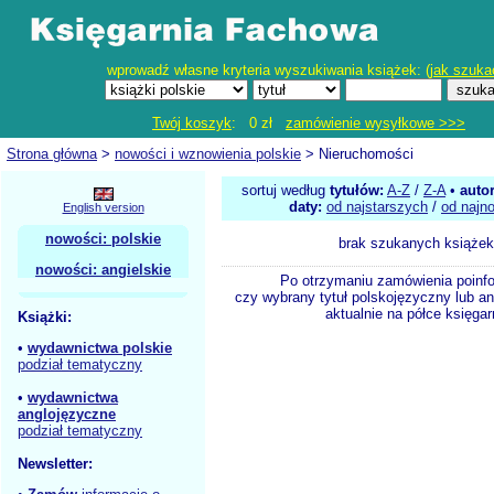
wprowadź własne kryteria wyszukiwania książek: (
jak szuka
Twój koszyk
: 0 zł
zamówienie wysyłkowe >>>
Strona główna
>
nowości i wznowienia polskie
> Nieruchomości
sortuj według
tytułów:
A-Z
/
Z-A
•
auto
daty:
od najstarszych
/
od najn
English version
nowości: polskie
brak szukanych książek
nowości: angielskie
Po otrzymaniu zamówienia poinf
czy wybrany tytuł polskojęzyczny lub an
aktualnie na półce księgar
Książki:
•
wydawnictwa polskie
podział tematyczny
•
wydawnictwa
anglojęzyczne
podział tematyczny
Newsletter: