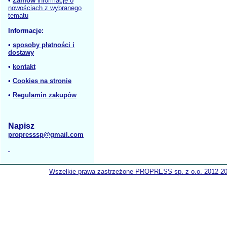
•
Zamów
informacje o
nowościach z wybranego
tematu
Informacje:
•
sposoby płatności i
dostawy
•
kontakt
•
Cookies na stronie
•
Regulamin zakupów
Napisz
propresssp@gmail.com
Wszelkie prawa zastrzeżone PROPRESS sp. z o.o. 2012-2