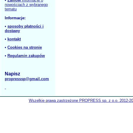
•
Zamów
informacje o
nowościach z wybranego
tematu
Informacje:
•
sposoby płatności i
dostawy
•
kontakt
•
Cookies na stronie
•
Regulamin zakupów
Napisz
propresssp@gmail.com
Wszelkie prawa zastrzeżone PROPRESS sp. z o.o. 2012-2