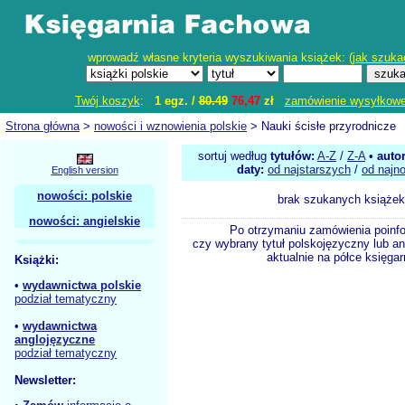
wprowadź własne kryteria wyszukiwania książek: (
jak szuka
Twój koszyk
:
1 egz. /
80.49
76,47
zł
zamówienie wysyłkow
Strona główna
>
nowości i wznowienia polskie
> Nauki ścisłe przyrodnicze
sortuj według
tytułów:
A-Z
/
Z-A
•
auto
daty:
od najstarszych
/
od najn
English version
nowości: polskie
brak szukanych książek
nowości: angielskie
Po otrzymaniu zamówienia poinf
czy wybrany tytuł polskojęzyczny lub an
aktualnie na półce księgar
Książki:
•
wydawnictwa polskie
podział tematyczny
•
wydawnictwa
anglojęzyczne
podział tematyczny
Newsletter: