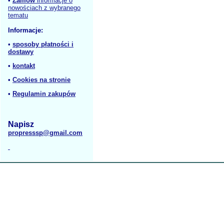
•
Zamów
informacje o
nowościach z wybranego
tematu
Informacje:
•
sposoby płatności i
dostawy
•
kontakt
•
Cookies na stronie
•
Regulamin zakupów
Napisz
propresssp@gmail.com