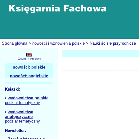
Strona główna
>
nowości i wznowienia polskie
> Nauki ścisłe przyrodnicze
English version
nowości: polskie
nowości: angielskie
Książki:
•
wydawnictwa polskie
podział tematyczny
•
wydawnictwa
anglojęzyczne
podział tematyczny
Newsletter: