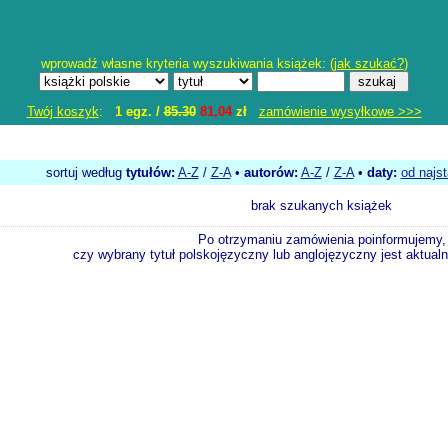
wprowadź własne kryteria wyszukiwania książek: (
jak szukać?
)
Twój koszyk
:
1 egz. /
85.30
81,04
zł
zamówienie wysyłkowe >>>
sortuj według
tytułów:
A-Z
/
Z-A
•
autorów:
A-Z
/
Z-A
•
daty:
od najs
brak szukanych książek
Po otrzymaniu zamówienia poinformujemy,
czy wybrany tytuł polskojęzyczny lub anglojęzyczny jest aktualni