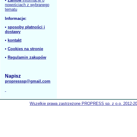
•
Zamów
informacje o
nowościach z wybranego
tematu
Informacje:
•
sposoby płatności i
dostawy
•
kontakt
•
Cookies na stronie
•
Regulamin zakupów
Napisz
propresssp@gmail.com
Wszelkie prawa zastrzeżone PROPRESS sp. z o.o. 2012-2