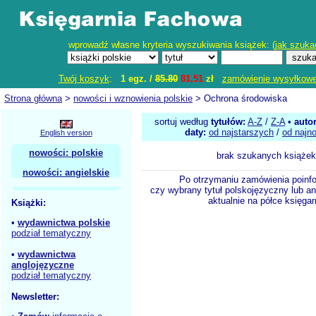
wprowadź własne kryteria wyszukiwania książek: (
jak szuka
Twój koszyk
:
1 egz. /
85.80
81,51
zł
zamówienie wysyłkow
Strona główna
>
nowości i wznowienia polskie
> Ochrona środowiska
sortuj według
tytułów:
A-Z
/
Z-A
•
auto
daty:
od najstarszych
/
od najn
English version
nowości: polskie
brak szukanych książek
nowości: angielskie
Po otrzymaniu zamówienia poinf
czy wybrany tytuł polskojęzyczny lub an
aktualnie na półce księgar
Książki:
•
wydawnictwa polskie
podział tematyczny
•
wydawnictwa
anglojęzyczne
podział tematyczny
Newsletter: