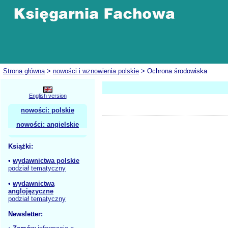
Strona główna
>
nowości i wznowienia polskie
> Ochrona środowiska
English version
nowości: polskie
nowości: angielskie
Książki:
•
wydawnictwa polskie
podział tematyczny
•
wydawnictwa
anglojęzyczne
podział tematyczny
Newsletter: