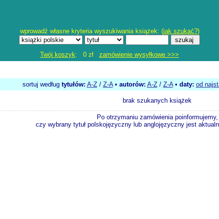
wprowadź własne kryteria wyszukiwania książek: (
jak szukać?
)
Twój koszyk
: 0 zł
zamówienie wysyłkowe >>>
sortuj według
tytułów:
A-Z
/
Z-A
•
autorów:
A-Z
/
Z-A
•
daty:
od najs
brak szukanych książek
Po otrzymaniu zamówienia poinformujemy,
czy wybrany tytuł polskojęzyczny lub anglojęzyczny jest aktualni