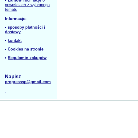
•
Zamów
informacje o
nowościach z wybranego
tematu
Informacje:
•
sposoby płatności i
dostawy
•
kontakt
•
Cookies na stronie
•
Regulamin zakupów
Napisz
propresssp@gmail.com