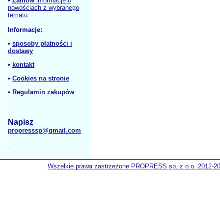
•
Zamów
informacje o
nowościach z wybranego
tematu
Informacje:
•
sposoby płatności i
dostawy
•
kontakt
•
Cookies na stronie
•
Regulamin zakupów
Napisz
propresssp@gmail.com
Wszelkie prawa zastrzeżone PROPRESS sp. z o.o. 2012-2