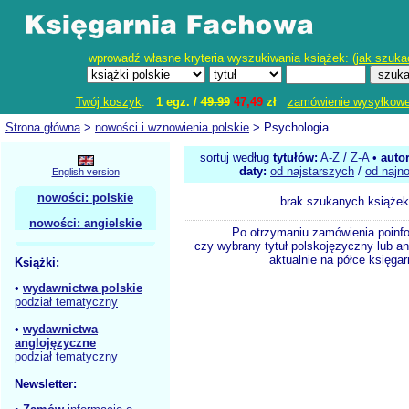
wprowadź własne kryteria wyszukiwania książek: (
jak szuka
Twój koszyk
:
1 egz. /
49.99
47,49
zł
zamówienie wysyłkow
Strona główna
>
nowości i wznowienia polskie
> Psychologia
sortuj według
tytułów:
A-Z
/
Z-A
•
auto
daty:
od najstarszych
/
od najn
English version
nowości: polskie
brak szukanych książek
nowości: angielskie
Po otrzymaniu zamówienia poinf
czy wybrany tytuł polskojęzyczny lub an
aktualnie na półce księgar
Książki:
•
wydawnictwa polskie
podział tematyczny
•
wydawnictwa
anglojęzyczne
podział tematyczny
Newsletter: