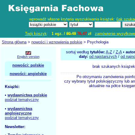
wprowadź własne kryteria wyszukiwania książek: (
jak szuka
Twój koszyk
:
1 egz. /
80.49
76,47
zł
zamówienie wysyłkow
Strona główna
>
nowości i wznowienia polskie
> Psychologia
sortuj według
tytułów:
A-Z
/
Z-A
•
auto
daty:
od najstarszych
/
od najn
English version
nowości: polskie
brak szukanych książek
nowości: angielskie
Po otrzymaniu zamówienia poinf
czy wybrany tytuł polskojęzyczny lub an
aktualnie na półce księgar
Książki:
•
wydawnictwa polskie
podział tematyczny
•
wydawnictwa
anglojęzyczne
podział tematyczny
Newsletter: