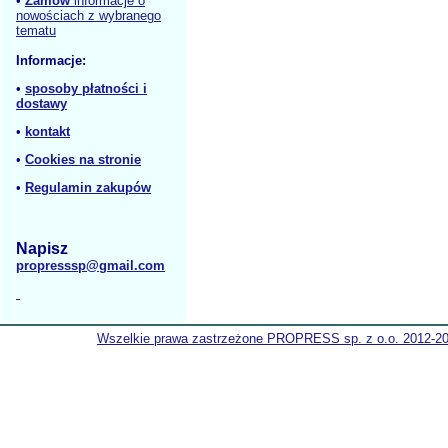
•
Zamów
informacje o
nowościach z wybranego
tematu
Informacje:
•
sposoby płatności i
dostawy
•
kontakt
•
Cookies na stronie
•
Regulamin zakupów
Napisz
propresssp@gmail.com
Wszelkie prawa zastrzeżone PROPRESS sp. z o.o. 2012-2