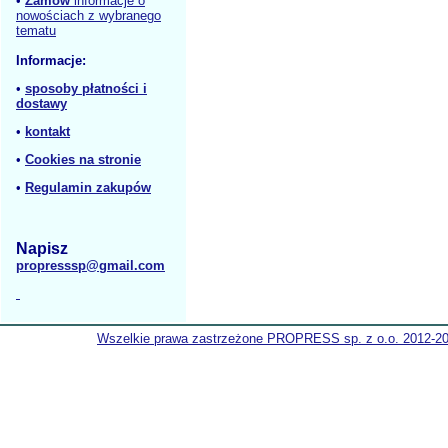
•
Zamów
informacje o
nowościach z wybranego
tematu
Informacje:
•
sposoby płatności i
dostawy
•
kontakt
•
Cookies na stronie
•
Regulamin zakupów
Napisz
propresssp@gmail.com
Wszelkie prawa zastrzeżone PROPRESS sp. z o.o. 2012-2