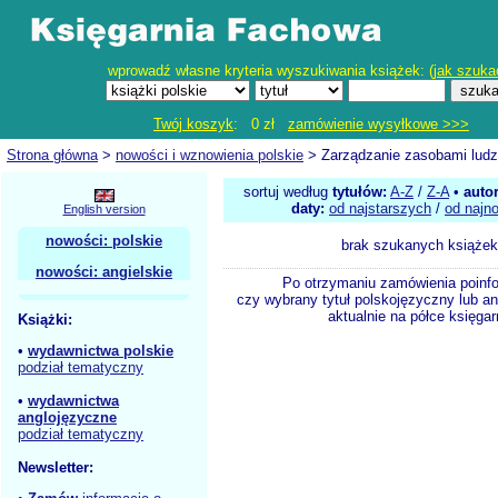
wprowadź własne kryteria wyszukiwania książek: (
jak szuka
Twój koszyk
: 0 zł
zamówienie wysyłkowe >>>
Strona główna
>
nowości i wznowienia polskie
> Zarządzanie zasobami ludz
sortuj według
tytułów:
A-Z
/
Z-A
•
auto
daty:
od najstarszych
/
od najn
English version
nowości: polskie
brak szukanych książek
nowości: angielskie
Po otrzymaniu zamówienia poinf
czy wybrany tytuł polskojęzyczny lub an
aktualnie na półce księgar
Książki:
•
wydawnictwa polskie
podział tematyczny
•
wydawnictwa
anglojęzyczne
podział tematyczny
Newsletter: