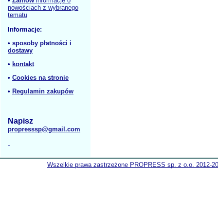
•
Zamów
informacje o
nowościach z wybranego
tematu
Informacje:
•
sposoby płatności i
dostawy
•
kontakt
•
Cookies na stronie
•
Regulamin zakupów
Napisz
propresssp@gmail.com
Wszelkie prawa zastrzeżone PROPRESS sp. z o.o. 2012-2