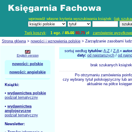
wprowadź własne kryteria wyszukiwania książek: (
jak szuka
Twój koszyk
:
1 egz. /
85.00
80,75
zł
zamówienie wysyłkow
Strona główna
>
nowości i wznowienia polskie
> Zarządzanie zasobami ludz
sortuj według
tytułów:
A-Z
/
Z-A
•
auto
daty:
od najstarszych
/
od najn
English version
nowości: polskie
brak szukanych książek
nowości: angielskie
Po otrzymaniu zamówienia poinf
czy wybrany tytuł polskojęzyczny lub an
aktualnie na półce księgar
Książki:
•
wydawnictwa polskie
podział tematyczny
•
wydawnictwa
anglojęzyczne
podział tematyczny
Newsletter: