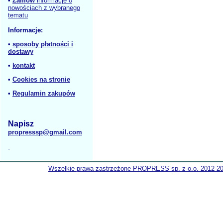
•
Zamów
informacje o
nowościach z wybranego
tematu
Informacje:
•
sposoby płatności i
dostawy
•
kontakt
•
Cookies na stronie
•
Regulamin zakupów
Napisz
propresssp@gmail.com
Wszelkie prawa zastrzeżone PROPRESS sp. z o.o. 2012-2