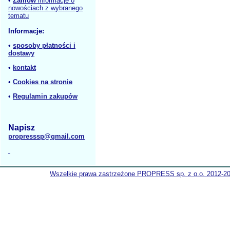
•
Zamów
informacje o
nowościach z wybranego
tematu
Informacje:
•
sposoby płatności i
dostawy
•
kontakt
•
Cookies na stronie
•
Regulamin zakupów
Napisz
propresssp@gmail.com
Wszelkie prawa zastrzeżone PROPRESS sp. z o.o. 2012-2