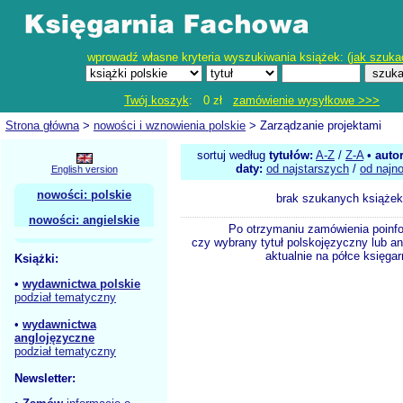
wprowadź własne kryteria wyszukiwania książek: (
jak szuka
Twój koszyk
: 0 zł
zamówienie wysyłkowe >>>
Strona główna
>
nowości i wznowienia polskie
> Zarządzanie projektami
sortuj według
tytułów:
A-Z
/
Z-A
•
auto
daty:
od najstarszych
/
od najn
English version
nowości: polskie
brak szukanych książek
nowości: angielskie
Po otrzymaniu zamówienia poinf
czy wybrany tytuł polskojęzyczny lub an
aktualnie na półce księgar
Książki:
•
wydawnictwa polskie
podział tematyczny
•
wydawnictwa
anglojęzyczne
podział tematyczny
Newsletter: