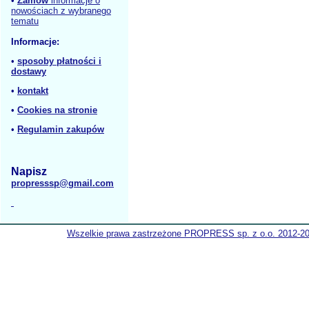
•
Zamów
informacje o
nowościach z wybranego
tematu
Informacje:
•
sposoby płatności i
dostawy
•
kontakt
•
Cookies na stronie
•
Regulamin zakupów
Napisz
propresssp@gmail.com
Wszelkie prawa zastrzeżone PROPRESS sp. z o.o. 2012-2