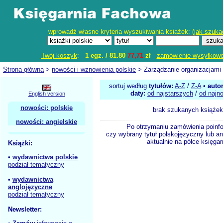
wprowadź własne kryteria wyszukiwania książek: (
jak szuka
Twój koszyk
:
1 egz. /
81.80
77,71
zł
zamówienie wysyłkow
Strona główna
>
nowości i wznowienia polskie
> Zarządzanie organizacjami
sortuj według
tytułów:
A-Z
/
Z-A
•
auto
daty:
od najstarszych
/
od najn
English version
nowości: polskie
brak szukanych książek
nowości: angielskie
Po otrzymaniu zamówienia poinf
czy wybrany tytuł polskojęzyczny lub an
aktualnie na półce księgar
Książki:
•
wydawnictwa polskie
podział tematyczny
•
wydawnictwa
anglojęzyczne
podział tematyczny
Newsletter: